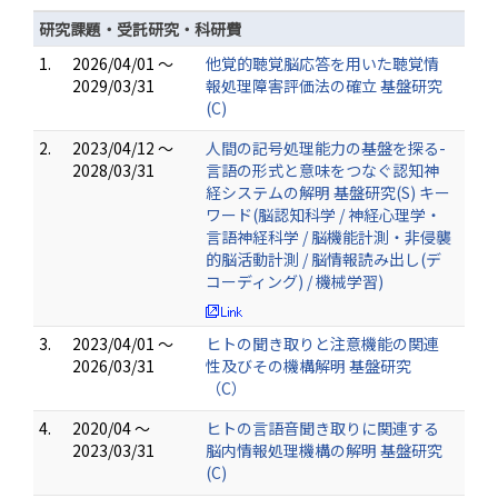
研究課題・受託研究・科研費
1.
2026/04/01 ～
他覚的聴覚脳応答を用いた聴覚情
2029/03/31
報処理障害評価法の確立 基盤研究
(C)
2.
2023/04/12 ～
人間の記号処理能力の基盤を探る-
2028/03/31
言語の形式と意味をつなぐ認知神
経システムの解明 基盤研究(S) キー
ワード(脳認知科学 / 神経心理学・
言語神経科学 / 脳機能計測・非侵襲
的脳活動計測 / 脳情報読み出し(デ
コーディング) / 機械学習)
3.
2023/04/01 ～
ヒトの聞き取りと注意機能の関連
2026/03/31
性及びその機構解明 基盤研究
（C）
4.
2020/04 ～
ヒトの言語音聞き取りに関連する
2023/03/31
脳内情報処理機構の解明 基盤研究
(C)