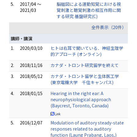
5.
2017/04 ～
脳磁図による運動知覚における視
2021/03
覚刺激と聴覚刺激の相互作用に関
する研究 基盤研究(C)
全件表示（20件）
講師・講演
1.
2020/03/10
ヒトは右耳で聞いている．神経生理学
的アプローチ (オンライン)
2.
2018/11/16
カナダ・トロント研究留学を終えて
3.
2018/05/12
カナダ・トロント留学と生体医工学
(東京電機大学 千住キャンパス)
4.
2018/01/15
Hearing in the right ear: A
neurophysiological approach
(Baycrest, Toronto, Canada)
5.
2016/12/07
Modulation of auditory steady-state
responses related to auditory
function (Laung Prabang, Laos,)