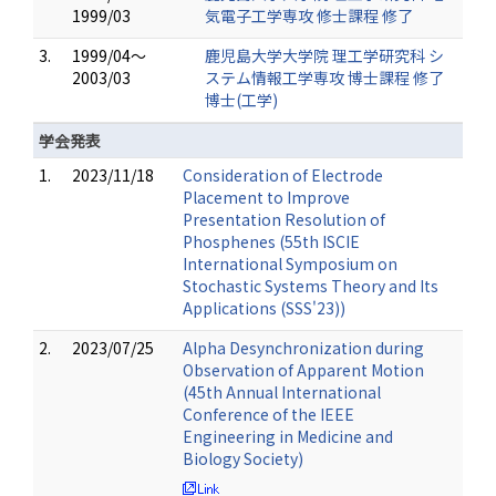
1999/03
気電子工学専攻 修士課程 修了
3.
1999/04～
鹿児島大学大学院 理工学研究科 シ
2003/03
ステム情報工学専攻 博士課程 修了
博士(工学)
学会発表
1.
2023/11/18
Consideration of Electrode
Placement to Improve
Presentation Resolution of
Phosphenes (55th ISCIE
International Symposium on
Stochastic Systems Theory and Its
Applications (SSS'23))
2.
2023/07/25
Alpha Desynchronization during
Observation of Apparent Motion
(45th Annual International
Conference of the IEEE
Engineering in Medicine and
Biology Society)