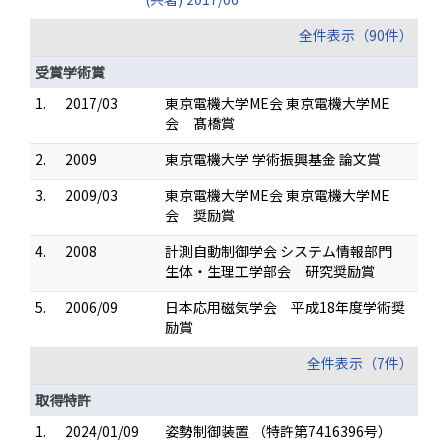
全件表示（90件）
受賞学術賞
1.
2017/03
東京電機大学ME会 東京電機大学ME
会 髙橋賞
2.
2009
東京電機大学 学術振興基金 論文賞
3.
2009/03
東京電機大学ME会 東京電機大学ME
会 奨励賞
4.
2008
計測自動制御学会 システム情報部門
生体・生理工学部会 研究奨励賞
5.
2006/09
日本応用磁気学会 平成18年度学術奨
励賞
全件表示（7件）
取得特許
1.
2024/01/09
姿勢制御装置 （特許第7416396号）