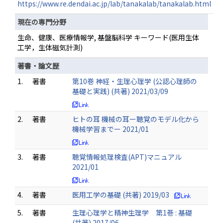
https://www.re.dendai.ac.jp/lab/tanakalab/tanakalab.html
現在の専門分野
生命、健康、医療情報学, 基盤脳科学 キーワード(医用生体
工学，生体磁気計測)
著書・論文歴
1.
著書
第10巻 神経・生理心理学 (公認心理師の
基礎と実践) (共著) 2021/03/09
2.
著書
ヒトの耳 機械の耳ー聴覚のモデル化から
機械学習までー 2021/01
3.
著書
聴覚情報処理検査(APT)マニュアル
2021/01
4.
著書
医用工学の基礎 (共著) 2019/03
5.
著書
生理心理学と精神生理学 第1巻 : 基礎
(共著) 2017/06