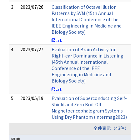
3.
2023/07/26
Classification of Octave Illusion
Patterns by SVM (45th Annual
International Conference of the
IEEE Engineering in Medicine and
Biology Society)
4.
2023/07/27
Evaluation of Brain Activity for
Right-ear Dominance in Listening
(45th Annual International
Conference of the IEEE
Engineering in Medicine and
Biology Society)
5.
2023/05/19
Evaluation of Superconducting Self-
Shield and Zero Boil-Off
Magnetoencephalogram Systems
Using Dry Phantom (Intermag2023)
全件表示（43件）
役職