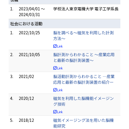
1.
2023/04/01 ～
学校法人東京電機大学 電子工学系長
2024/03/31
社会における活動
1.
2022/10/25
脳を調べる〜磁気を利用した計測
方法〜
2.
2021/10/05
脳計測からわかること ～産業応用
と最新の脳計測装置〜
3.
2021/02
脳活動計測からわかること ―産業
応用と最新の脳計測装置の紹介ー
4.
2020/12
磁気を利用した脳機能イメージン
グ技術
5.
2018/12
磁気イメージング法を用いた脳機
能研究