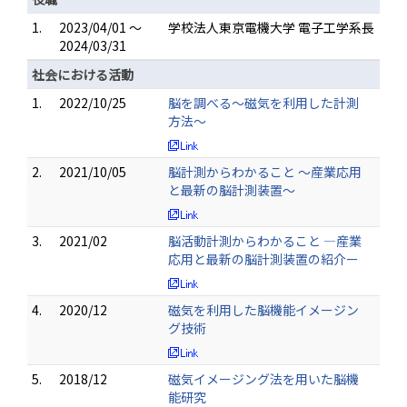
1.
2023/04/01 ～
学校法人東京電機大学 電子工学系長
2024/03/31
社会における活動
1.
2022/10/25
脳を調べる〜磁気を利用した計測
方法〜
2.
2021/10/05
脳計測からわかること ～産業応用
と最新の脳計測装置〜
3.
2021/02
脳活動計測からわかること ―産業
応用と最新の脳計測装置の紹介ー
4.
2020/12
磁気を利用した脳機能イメージン
グ技術
5.
2018/12
磁気イメージング法を用いた脳機
能研究