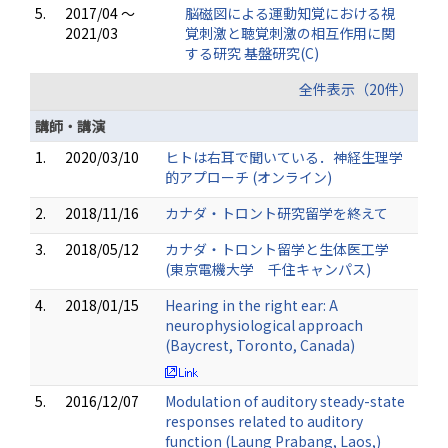
5.
2017/04 ～
脳磁図による運動知覚における視
2021/03
覚刺激と聴覚刺激の相互作用に関
する研究 基盤研究(C)
全件表示（20件）
講師・講演
1.
2020/03/10
ヒトは右耳で聞いている．神経生理学
的アプローチ (オンライン)
2.
2018/11/16
カナダ・トロント研究留学を終えて
3.
2018/05/12
カナダ・トロント留学と生体医工学
(東京電機大学 千住キャンパス)
4.
2018/01/15
Hearing in the right ear: A
neurophysiological approach
(Baycrest, Toronto, Canada)
5.
2016/12/07
Modulation of auditory steady-state
responses related to auditory
function (Laung Prabang, Laos,)