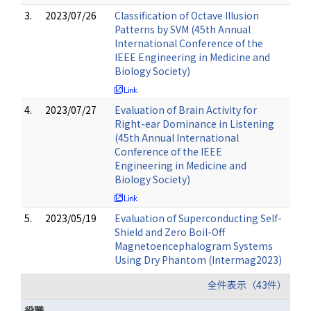
3.
2023/07/26
Classification of Octave Illusion
Patterns by SVM (45th Annual
International Conference of the
IEEE Engineering in Medicine and
Biology Society)
4.
2023/07/27
Evaluation of Brain Activity for
Right-ear Dominance in Listening
(45th Annual International
Conference of the IEEE
Engineering in Medicine and
Biology Society)
5.
2023/05/19
Evaluation of Superconducting Self-
Shield and Zero Boil-Off
Magnetoencephalogram Systems
Using Dry Phantom (Intermag2023)
全件表示（43件）
役職