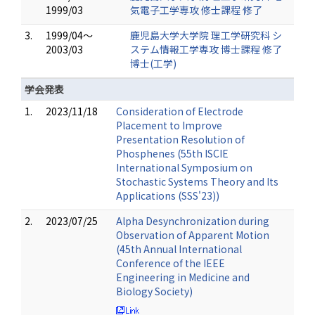
1999/03
気電子工学専攻 修士課程 修了
3.
1999/04～
鹿児島大学大学院 理工学研究科 シ
2003/03
ステム情報工学専攻 博士課程 修了
博士(工学)
学会発表
1.
2023/11/18
Consideration of Electrode
Placement to Improve
Presentation Resolution of
Phosphenes (55th ISCIE
International Symposium on
Stochastic Systems Theory and Its
Applications (SSS'23))
2.
2023/07/25
Alpha Desynchronization during
Observation of Apparent Motion
(45th Annual International
Conference of the IEEE
Engineering in Medicine and
Biology Society)