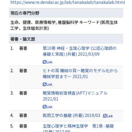
https://www.re.dendai.ac.jp/lab/tanakalab/tanakalab.html
現在の専門分野
生命、健康、医療情報学, 基盤脳科学 キーワード(医用生体
工学，生体磁気計測)
著書・論文歴
1.
著書
第10巻 神経・生理心理学 (公認心理師の
基礎と実践) (共著) 2021/03/09
2.
著書
ヒトの耳 機械の耳ー聴覚のモデル化から
機械学習までー 2021/01
3.
著書
聴覚情報処理検査(APT)マニュアル
2021/01
4.
著書
医用工学の基礎 (共著) 2019/03
5.
著書
生理心理学と精神生理学 第1巻 : 基礎
(共著) 2017/06