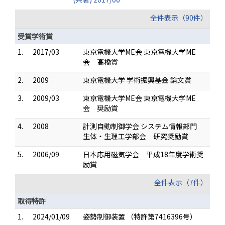
全件表示（90件）
受賞学術賞
1.
2017/03
東京電機大学ME会 東京電機大学ME
会 髙橋賞
2.
2009
東京電機大学 学術振興基金 論文賞
3.
2009/03
東京電機大学ME会 東京電機大学ME
会 奨励賞
4.
2008
計測自動制御学会 システム情報部門
生体・生理工学部会 研究奨励賞
5.
2006/09
日本応用磁気学会 平成18年度学術奨
励賞
全件表示（7件）
取得特許
1.
2024/01/09
姿勢制御装置 （特許第7416396号）