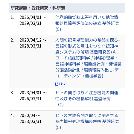
研究課題・受託研究・科研費
1.
2026/04/01 ～
他覚的聴覚脳応答を用いた聴覚情
2029/03/31
報処理障害評価法の確立 基盤研究
(C)
2.
2023/04/12 ～
人間の記号処理能力の基盤を探る-
2028/03/31
言語の形式と意味をつなぐ認知神
経システムの解明 基盤研究(S) キー
ワード(脳認知科学 / 神経心理学・
言語神経科学 / 脳機能計測・非侵襲
的脳活動計測 / 脳情報読み出し(デ
コーディング) / 機械学習)
3.
2023/04/01 ～
ヒトの聞き取りと注意機能の関連
2026/03/31
性及びその機構解明 基盤研究
（C）
4.
2020/04 ～
ヒトの言語音聞き取りに関連する
2023/03/31
脳内情報処理機構の解明 基盤研究
(C)