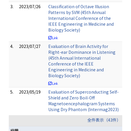
3.
2023/07/26
Classification of Octave Illusion
Patterns by SVM (45th Annual
International Conference of the
IEEE Engineering in Medicine and
Biology Society)
4.
2023/07/27
Evaluation of Brain Activity for
Right-ear Dominance in Listening
(45th Annual International
Conference of the IEEE
Engineering in Medicine and
Biology Society)
5.
2023/05/19
Evaluation of Superconducting Self-
Shield and Zero Boil-Off
Magnetoencephalogram Systems
Using Dry Phantom (Intermag2023)
全件表示（43件）
役職