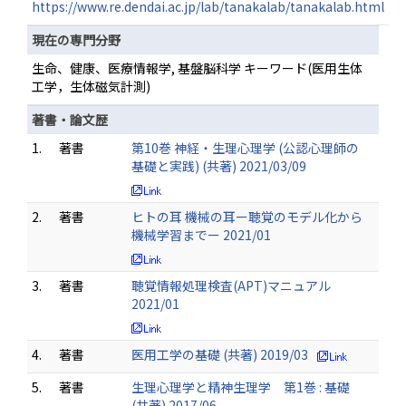
https://www.re.dendai.ac.jp/lab/tanakalab/tanakalab.html
現在の専門分野
生命、健康、医療情報学, 基盤脳科学 キーワード(医用生体
工学，生体磁気計測)
著書・論文歴
1.
著書
第10巻 神経・生理心理学 (公認心理師の
基礎と実践) (共著) 2021/03/09
2.
著書
ヒトの耳 機械の耳ー聴覚のモデル化から
機械学習までー 2021/01
3.
著書
聴覚情報処理検査(APT)マニュアル
2021/01
4.
著書
医用工学の基礎 (共著) 2019/03
5.
著書
生理心理学と精神生理学 第1巻 : 基礎
(共著) 2017/06