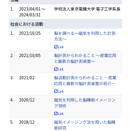
1.
2023/04/01 ～
学校法人東京電機大学 電子工学系長
2024/03/31
社会における活動
1.
2022/10/25
脳を調べる〜磁気を利用した計測
方法〜
2.
2021/10/05
脳計測からわかること ～産業応用
と最新の脳計測装置〜
3.
2021/02
脳活動計測からわかること ―産業
応用と最新の脳計測装置の紹介ー
4.
2020/12
磁気を利用した脳機能イメージン
グ技術
5.
2018/12
磁気イメージング法を用いた脳機
能研究