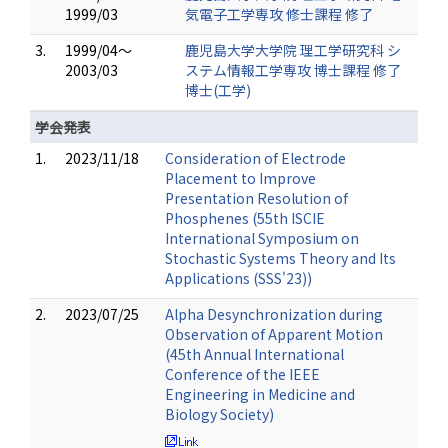
1999/03
気電子工学専攻 修士課程 修了
3.
1999/04～
鹿児島大学大学院 理工学研究科 シ
2003/03
ステム情報工学専攻 博士課程 修了
博士(工学)
学会発表
1.
2023/11/18
Consideration of Electrode
Placement to Improve
Presentation Resolution of
Phosphenes (55th ISCIE
International Symposium on
Stochastic Systems Theory and Its
Applications (SSS'23))
2.
2023/07/25
Alpha Desynchronization during
Observation of Apparent Motion
(45th Annual International
Conference of the IEEE
Engineering in Medicine and
Biology Society)