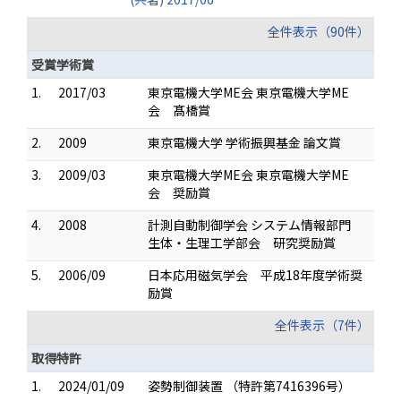
全件表示（90件）
受賞学術賞
1.
2017/03
東京電機大学ME会 東京電機大学ME
会 髙橋賞
2.
2009
東京電機大学 学術振興基金 論文賞
3.
2009/03
東京電機大学ME会 東京電機大学ME
会 奨励賞
4.
2008
計測自動制御学会 システム情報部門
生体・生理工学部会 研究奨励賞
5.
2006/09
日本応用磁気学会 平成18年度学術奨
励賞
全件表示（7件）
取得特許
1.
2024/01/09
姿勢制御装置 （特許第7416396号）