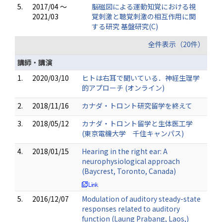
5.
2017/04 ～
脳磁図による運動知覚における視
2021/03
覚刺激と聴覚刺激の相互作用に関
する研究 基盤研究(C)
全件表示（20件）
講師・講演
1.
2020/03/10
ヒトは右耳で聞いている．神経生理学
的アプローチ (オンライン)
2.
2018/11/16
カナダ・トロント研究留学を終えて
3.
2018/05/12
カナダ・トロント留学と生体医工学
(東京電機大学 千住キャンパス)
4.
2018/01/15
Hearing in the right ear: A
neurophysiological approach
(Baycrest, Toronto, Canada)
5.
2016/12/07
Modulation of auditory steady-state
responses related to auditory
function (Laung Prabang, Laos,)