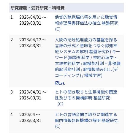
研究課題・受託研究・科研費
1.
2026/04/01 ～
他覚的聴覚脳応答を用いた聴覚情
2029/03/31
報処理障害評価法の確立 基盤研究
(C)
2.
2023/04/12 ～
人間の記号処理能力の基盤を探る-
2028/03/31
言語の形式と意味をつなぐ認知神
経システムの解明 基盤研究(S) キー
ワード(脳認知科学 / 神経心理学・
言語神経科学 / 脳機能計測・非侵襲
的脳活動計測 / 脳情報読み出し(デ
コーディング) / 機械学習)
3.
2023/04/01 ～
ヒトの聞き取りと注意機能の関連
2026/03/31
性及びその機構解明 基盤研究
（C）
4.
2020/04 ～
ヒトの言語音聞き取りに関連する
2023/03/31
脳内情報処理機構の解明 基盤研究
(C)