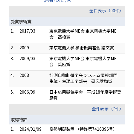
全件表示（90件）
受賞学術賞
1.
2017/03
東京電機大学ME会 東京電機大学ME
会 髙橋賞
2.
2009
東京電機大学 学術振興基金 論文賞
3.
2009/03
東京電機大学ME会 東京電機大学ME
会 奨励賞
4.
2008
計測自動制御学会 システム情報部門
生体・生理工学部会 研究奨励賞
5.
2006/09
日本応用磁気学会 平成18年度学術奨
励賞
全件表示（7件）
取得特許
1.
2024/01/09
姿勢制御装置 （特許第7416396号）