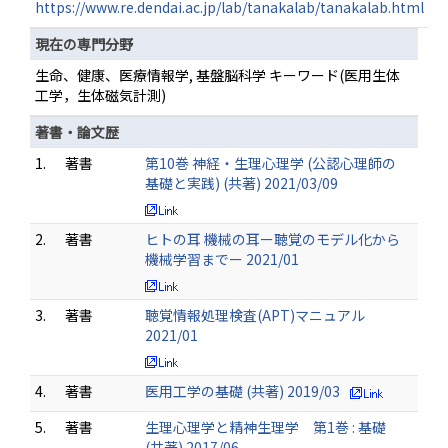
https://www.re.dendai.ac.jp/lab/tanakalab/tanakalab.html
現在の専門分野
生命、健康、医療情報学, 基盤脳科学 キーワード(医用生体
工学，生体磁気計測)
著書・論文歴
1.
著書
第10巻 神経・生理心理学 (公認心理師の
基礎と実践) (共著) 2021/03/09
2.
著書
ヒトの耳 機械の耳ー聴覚のモデル化から
機械学習までー 2021/01
3.
著書
聴覚情報処理検査(APT)マニュアル
2021/01
4.
著書
医用工学の基礎 (共著) 2019/03
5.
著書
生理心理学と精神生理学 第1巻 : 基礎
(共著) 2017/06