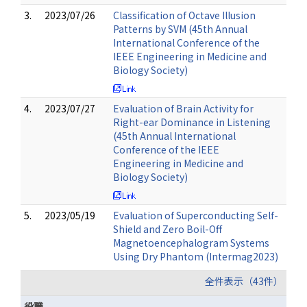
3.
2023/07/26
Classification of Octave Illusion
Patterns by SVM (45th Annual
International Conference of the
IEEE Engineering in Medicine and
Biology Society)
4.
2023/07/27
Evaluation of Brain Activity for
Right-ear Dominance in Listening
(45th Annual International
Conference of the IEEE
Engineering in Medicine and
Biology Society)
5.
2023/05/19
Evaluation of Superconducting Self-
Shield and Zero Boil-Off
Magnetoencephalogram Systems
Using Dry Phantom (Intermag2023)
全件表示（43件）
役職