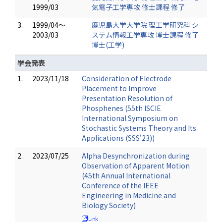
1999/03
気電子工学専攻 修士課程 修了
3.
1999/04～
鹿児島大学大学院 理工学研究科 シ
2003/03
ステム情報工学専攻 博士課程 修了
博士(工学)
学会発表
1.
2023/11/18
Consideration of Electrode
Placement to Improve
Presentation Resolution of
Phosphenes (55th ISCIE
International Symposium on
Stochastic Systems Theory and Its
Applications (SSS'23))
2.
2023/07/25
Alpha Desynchronization during
Observation of Apparent Motion
(45th Annual International
Conference of the IEEE
Engineering in Medicine and
Biology Society)