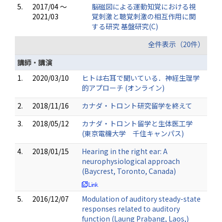
5.
2017/04 ～
脳磁図による運動知覚における視
2021/03
覚刺激と聴覚刺激の相互作用に関
する研究 基盤研究(C)
全件表示（20件）
講師・講演
1.
2020/03/10
ヒトは右耳で聞いている．神経生理学
的アプローチ (オンライン)
2.
2018/11/16
カナダ・トロント研究留学を終えて
3.
2018/05/12
カナダ・トロント留学と生体医工学
(東京電機大学 千住キャンパス)
4.
2018/01/15
Hearing in the right ear: A
neurophysiological approach
(Baycrest, Toronto, Canada)
5.
2016/12/07
Modulation of auditory steady-state
responses related to auditory
function (Laung Prabang, Laos,)