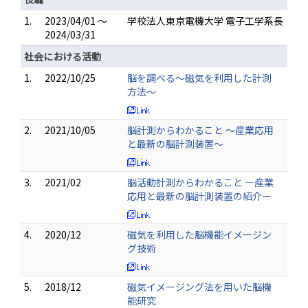
1.
2023/04/01 ～
学校法人東京電機大学 電子工学系長
2024/03/31
社会における活動
1.
2022/10/25
脳を調べる〜磁気を利用した計測
方法〜
2.
2021/10/05
脳計測からわかること ～産業応用
と最新の脳計測装置〜
3.
2021/02
脳活動計測からわかること ―産業
応用と最新の脳計測装置の紹介ー
4.
2020/12
磁気を利用した脳機能イメージン
グ技術
5.
2018/12
磁気イメージング法を用いた脳機
能研究