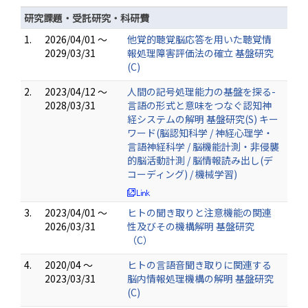
研究課題・受託研究・科研費
1.
2026/04/01 ～
他覚的聴覚脳応答を用いた聴覚情
2029/03/31
報処理障害評価法の確立 基盤研究
(C)
2.
2023/04/12 ～
人間の記号処理能力の基盤を探る-
2028/03/31
言語の形式と意味をつなぐ認知神
経システムの解明 基盤研究(S) キー
ワード(脳認知科学 / 神経心理学・
言語神経科学 / 脳機能計測・非侵襲
的脳活動計測 / 脳情報読み出し(デ
コーディング) / 機械学習)
3.
2023/04/01 ～
ヒトの聞き取りと注意機能の関連
2026/03/31
性及びその機構解明 基盤研究
（C）
4.
2020/04 ～
ヒトの言語音聞き取りに関連する
2023/03/31
脳内情報処理機構の解明 基盤研究
(C)