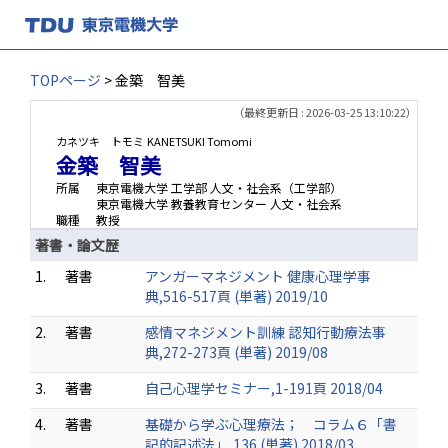
TOPページ
> 金築 智美
（最終更新日 : 2026-03-25 13:10:22）
カネツキ トモミ
KANETSUKI Tomomi
金築 智美
所属
東京電機大学 工学部 人文・社会系（工学部）
東京電機大学 教養教育センター 人文・社会系
職種
教授
著書・論文歴
1.
著書
アンガーマネジメント 健康心理学事
典,516-517頁 (単著) 2019/10
2.
著書
感情マネジメント訓練 認知行動療法事
典,272-273頁 (単著) 2019/08
3.
著書
自己心理学セミナー,1-191頁 2018/04
4.
著書
基礎から学ぶ心理療法； コラム６「書
記的記述法」,136 (単著) 2018/03