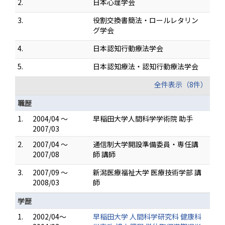
2.
日本心理学会
3.
役割交換書簡法・ロールレタリン
グ学会
4.
日本認知行動療法学会
5.
日本認知療法・認知行動療法学会
全件表示（8件）
職歴
1.
2004/04 ～
早稲田大学人間科学学術院 助手
2007/03
2.
2007/04 ～
通信制大学開設準備委員・専任講
2007/08
師 講師
3.
2007/09 ～
新潟医療福祉大学 医療技術学部 講
2008/03
師
学歴
1.
2002/04～
早稲田大学 人間科学研究科 健康科