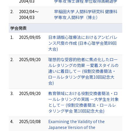
2004/03
学専攻 博士課程 単位取得満期退学
2.
2002/04～
早稲田大学 人間科学研究科 健康科
2004/03
学専攻 人間科学（博士）
学会発表
1.
2025/09/05
日本語版心理療法におけるアンビバレ
ンス尺度の作成 (日本心理学会第89回
大会)
2.
2025/09/20
理想的な受容的他者に焦点化したロー
ルレタリングの効果 －愛着スタイルの
違いに着目して－ (役割交換書簡法・
ロールレタリング学会第10回記念大
会)
3.
2025/09/20
教育領域における役割交換書簡法・ロ
ールレタリングの実践 －大学生を対象
として－ (役割交換書簡法・ロールレ
タリング学会 第10回記念大会)
4.
2025/10/08
Examining the Validity of the
Japanese Version of the