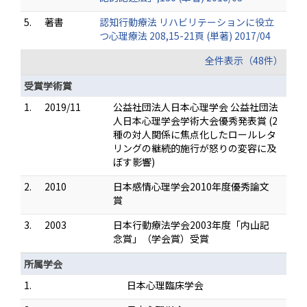
5.
著書
認知行動療法 リハビリテーションに役立
つ心理療法 208,15-21頁 (単著) 2017/04
全件表示（48件）
受賞学術賞
1.
2019/11
公益社団法人日本心理学会 公益社団法
人日本心理学会学術大会優秀発表賞 (2
種の対人関係に焦点化したロールレタ
リングの継続的施行が怒りの変容に及
ぼす影響)
2.
2010
日本感情心理学会2010年度優秀論文
賞
3.
2003
日本行動療法学会2003年度「内山記
念賞」（学会賞）受賞
所属学会
1.
日本心理臨床学会