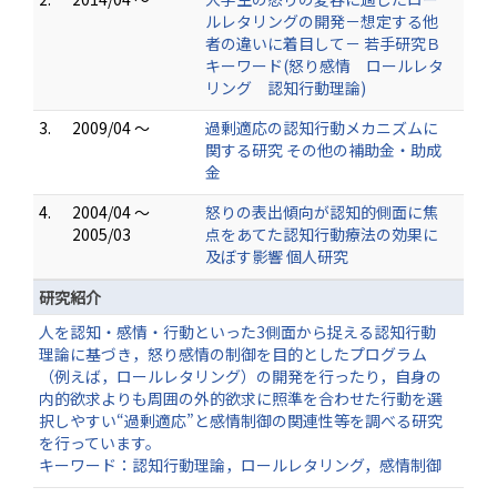
ルレタリングの開発－想定する他
者の違いに着目して－ 若手研究Ｂ
キーワード(怒り感情 ロールレタ
リング 認知行動理論)
3.
2009/04 ～
過剰適応の認知行動メカニズムに
関する研究 その他の補助金・助成
金
4.
2004/04 ～
怒りの表出傾向が認知的側面に焦
2005/03
点をあてた認知行動療法の効果に
及ぼす影響 個人研究
研究紹介
人を認知・感情・行動といった3側面から捉える認知行動
理論に基づき，怒り感情の制御を目的としたプログラム
（例えば，ロールレタリング）の開発を行ったり，自身の
内的欲求よりも周囲の外的欲求に照準を合わせた行動を選
択しやすい“過剰適応”と感情制御の関連性等を調べる研究
を行っています。
キーワード：認知行動理論，ロールレタリング，感情制御