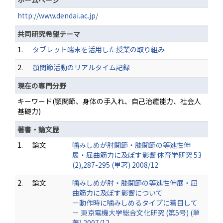
ホームページ
http://www.dendai.ac.jp/
共同研究希望テーマ
1.
タブレット端末を活用した授業の取り組み
2.
顎関節活動のリアルタイム記録
現在の専門分野
キーワード(顎関節、身体の手入れ、自己治癒能力、社会人
基礎力)
著書・論文歴
1.
論文
噛みしめが肘関節・膝関節の等速性伸
展・屈曲筋力に及ぼす影響 体育学研究 53
(2),287-295 (単著) 2008/12
2.
論文
噛みしめが肘・膝関節の等速性伸展・屈
曲筋力に及ぼす影響について
ー動作時に噛みしめるタイプに着目して
ー 東京電機大学総合文化研究 (第5号) (単
著) 2007/12