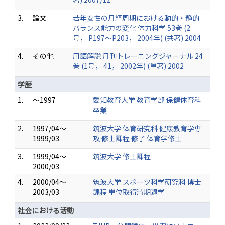
3.
論文
若年女性の月経周期における動的・静的
バランス能力の変化 体力科学 53巻 (2
号， P197～P203， 2004年) (共著) 2004
4.
その他
用語解説 月刊トレーニングジャーナル 24
巻 (1号， 41， 2002年) (単著) 2002
学歴
1.
～1997
愛知教育大学 教育学部 保健体育科
卒業
2.
1997/04～
筑波大学 体育研究科 健康教育学専
1999/03
攻 修士課程 修了 体育学修士
3.
1999/04～
筑波大学 修士課程
2000/03
4.
2000/04～
筑波大学 スポーツ科学研究科 博士
2003/03
課程 単位取得満期退学
社会における活動