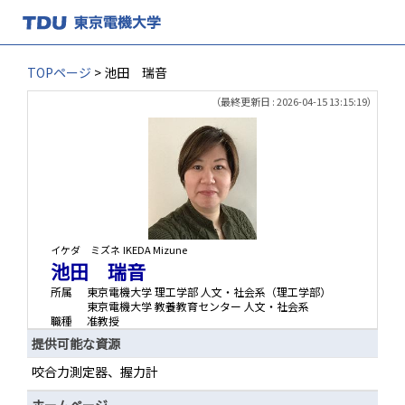
TOPページ
> 池田 瑞音
（最終更新日 : 2026-04-15 13:15:19）
イケダ ミズネ
IKEDA Mizune
池田 瑞音
所属
東京電機大学 理工学部 人文・社会系（理工学部）
東京電機大学 教養教育センター 人文・社会系
職種
准教授
提供可能な資源
咬合力測定器、握力計