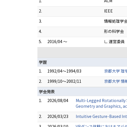
1.
ACM
2.
IEEE
3.
情報処理学
4.
形の科学会
5.
2016/04 ～
∟ 運営委員
学歴
1.
1992/04～1994/03
京都大学 理
2.
1999/10～2002/11
京都大学 情
学会発表
1.
2026/08/04
Multi-Legged Rotationally 
Geometry and Graphics, a
2.
2026/03/23
Intuitive Gesture-Based Int
3.
2026/03/10
VRダンス体験におけるアバ