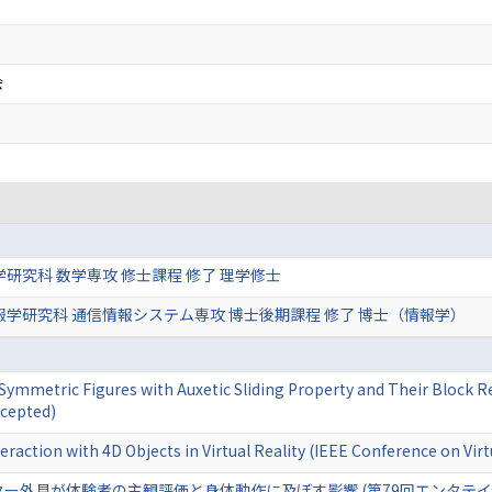
会
学研究科 数学専攻 修士課程 修了 理学修士
報学研究科 通信情報システム専攻 博士後期課程 修了 博士（情報学）
Symmetric Figures with Auxetic Sliding Property and Their Block R
ccepted)
eraction with 4D Objects in Virtual Reality (IEEE Conference on Virt
ター外見が体験者の主観評価と身体動作に及ぼす影響 (第79回エンタテ