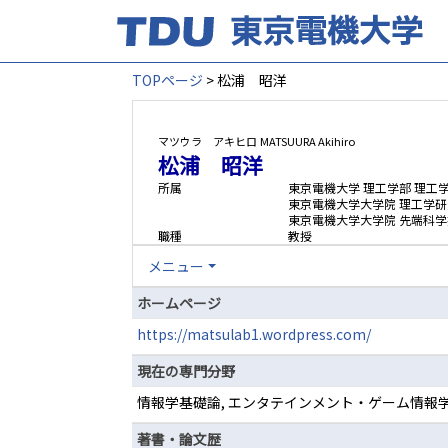
TOPページ
> 松浦 昭洋
マツウラ アキヒロ
MATSUURA Akihiro
松浦 昭洋
所属
東京電機大学 理工学部 理工
東京電機大学大学院 理工学研
東京電機大学大学院 先端科学
職種
教授
メニュー
ホームページ
https://matsulab1.wordpress.com/
現在の専門分野
情報学基礎論, エンタテインメント・ゲーム情報
著書・論文歴