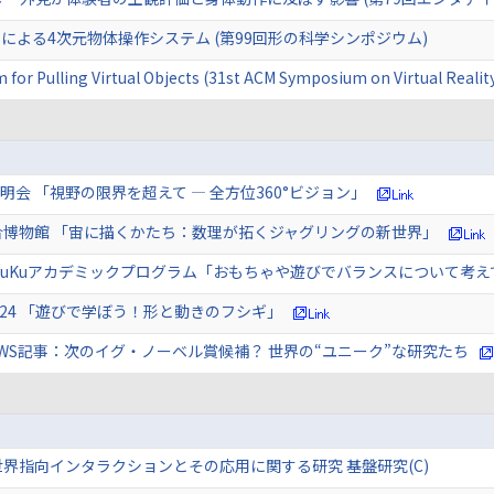
による4次元物体操作システム (第99回形の科学シンポジウム)
 for Pulling Virtual Objects (31st ACM Symposium on Virtual Reali
説明会 「視野の限界を超えて ― 全方位360°ビジョン」
合博物館 「宙に描くかたち：数理が拓くジャグリングの新世界」
SuKuアカデミックプログラム「おもちゃや遊びでバランスについて考え
2024 「遊びで学ぼう！形と動きのフシギ」
a NEWS記事：次のイグ・ノーベル賞候補？ 世界の“ユニーク”な研究たち
界指向インタラクションとその応用に関する研究 基盤研究(C)