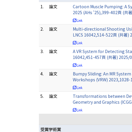
1.
論文
Cartoon Muscle Pumping: A Sy
2025 (AHs '25),399-402頁 (共著
2.
論文
Multi-directional Shooting Us
LNCS 16042,514-522頁 (共著) 2
3.
論文
A VR System for Detecting Sta
16042,451-457頁 (共著) 2025/
4.
論文
Bumpy Sliding: An MR System f
Workshops (VRW) 2023,1028-
5.
論文
Transformations between Deve
Geometry and Graphics (ICG
受賞学術賞