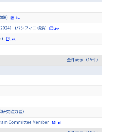
物館)
024） (パシフィコ横浜)
e)
全件表示（15件）
館研究協力者）
rogram Committee Member