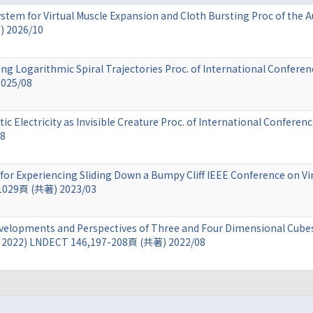
stem for Virtual Muscle Expansion and Cloth Bursting Proc of th
) 2026/10
ing Logarithmic Spiral Trajectories Proc. of International Confer
025/08
tic Electricity as Invisible Creature Proc. of International Confe
08
or Experiencing Sliding Down a Bumpy Cliff IEEE Conference on Vir
1029頁 (共著) 2023/03
lopments and Perspectives of Three and Four Dimensional Cubes P
G 2022) LNDECT 146,197-208頁 (共著) 2022/08