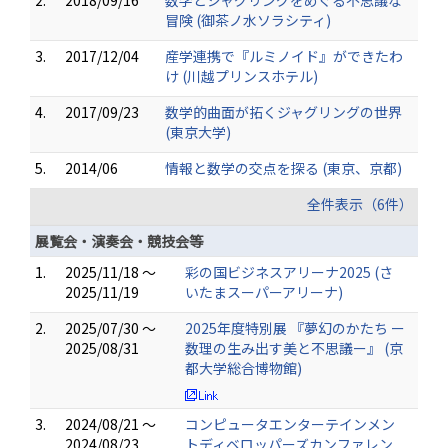
2.
2018/09/16
数学とジャグリングをめぐる不思議な
冒険 (御茶ノ水ソラシティ)
3.
2017/12/04
産学連携で『ルミノイド』ができたわ
け (川越プリンスホテル)
4.
2017/09/23
数学的曲面が拓くジャグリングの世界
(東京大学)
5.
2014/06
情報と数学の交点を探る (東京、京都)
全件表示（6件）
展覧会・演奏会・競技会等
1.
2025/11/18 ～
彩の国ビジネスアリーナ2025 (さ
2025/11/19
いたまスーパーアリーナ)
2.
2025/07/30 ～
2025年度特別展 『夢幻のかたち ー
2025/08/31
数理の生み出す美と不思議ー』 (京
都大学総合博物館)
3.
2024/08/21 ～
コンピュータエンターテインメン
2024/08/23
トディベロッパーズカンファレン