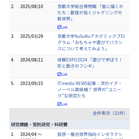
2.
2025/08/10
京都大学総合博物館 「宙に描くか
たち：数理が拓くジャグリングの
新世界」
3.
2025/03/29
京都大学KuSuKuアカデミックプロ
グラム「おもちゃや遊びでバラン
スについて考えてみよう」
4.
2024/08/11
体験EXPO2024 「遊びで学ぼう！
形と動きのフシギ」
5.
2023/09/15
ITmedia NEWS記事：次のイグ・
ノーベル賞候補？ 世界の“ユニー
ク”な研究たち
全件表示（31件）
研究課題・受託研究・科研費
1.
2024/04 ～
仮想・複合世界指向インタラクシ