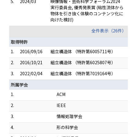
5.
2024/03
映像情報・芸術科学フォーラム2024
実行委員会, 優秀発表賞 (粘性流体から
物体を引き抜く体験のコンテンツ化に
向けた検討)
全件表示（26件）
取得特許
1.
2016/09/16
組立構造体 （特許第6005711号）
2.
2016/10/21
組立構造体 （特許第6025807号）
3.
2022/02/04
組立構造体 （特許第7019164号）
所属学会
1.
ACM
2.
IEEE
3.
情報処理学会
4.
形の科学会