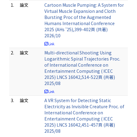
1.
論文
Cartoon Muscle Pumping: A System for
Virtual Muscle Expansion and Cloth
Bursting Proc of the Augmented
Humans International Conference
2025 (AHs '25),399-402頁 (共著)
2026/10
2.
論文
Multi-directional Shooting Using
Logarithmic Spiral Trajectories Proc.
of International Conference on
Entertainment Computing ( ICEC
2025) LNCS 16042,514-522頁 (共著)
2025/08
3.
論文
A VR System for Detecting Static
Electricity as Invisible Creature Proc. of
International Conference on
Entertainment Computing ( ICEC
2025) LNCS 16042,451-457頁 (共著)
2025/08