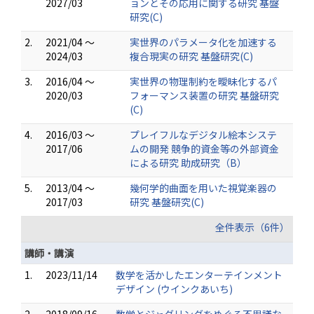
2027/03
ョンとその応用に関する研究 基盤
研究(C)
2.
2021/04 ～
実世界のパラメータ化を加速する
2024/03
複合現実の研究 基盤研究(C)
3.
2016/04 ～
実世界の物理制約を曖昧化するパ
2020/03
フォーマンス装置の研究 基盤研究
(C)
4.
2016/03 ～
プレイフルなデジタル絵本システ
2017/06
ムの開発 競争的資金等の外部資金
による研究 助成研究（B）
5.
2013/04 ～
幾何学的曲面を用いた視覚楽器の
2017/03
研究 基盤研究(C)
全件表示（6件）
講師・講演
1.
2023/11/14
数学を活かしたエンターテインメント
デザイン (ウインクあいち)