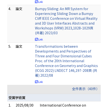
4.
論文
Bumpy Sliding: An MR System for
Experiencing Sliding Down a Bumpy
Cliff IEEE Conference on Virtual Reality
and 3D User Interfaces Abstracts and
Workshops (VRW) 2023,1028-1029頁
(共著) 2023/03
5.
論文
Transformations between
Developments and Perspectives of
Three and Four Dimensional Cubes
Proc. of the 20th International
Conference on Geometry and Graphics
(ICGG 2022) LNDECT 146,197-208頁 (共
著) 2022/08
全件表示（40件）
受賞学術賞
1.
2025/08/30
International Conference on