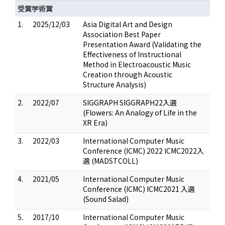
受賞学術賞
1.
2025/12/03
Asia Digital Art and Design
Association Best Paper
Presentation Award (Validating the
Effectiveness of Instructional
Method in Electroacoustic Music
Creation through Acoustic
Structure Analysis)
2.
2022/07
SIGGRAPH SIGGRAPH22入選
(Flowers: An Analogy of Life in the
XR Era)
3.
2022/03
International Computer Music
Conference (ICMC) 2022 ICMC2022入
選 (MADSTCOLL)
4.
2021/05
International Computer Music
Conference (ICMC) ICMC2021 入選
(Sound Salad)
5.
2017/10
International Computer Music