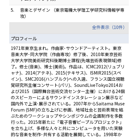
5.
音楽とデザイン （東京電機大学理工学研究科情報学専
攻）
全件表示（10件）
プロフィール
1971年東京生まれ。作曲家･サウンドアーティスト。東京
音楽大学･同大学院（作曲専攻）修了後、2010年東京芸術
大学大学院美術研究科後期博士課程(先端芸術表現領域)修
了。修士(音楽)、博士(美術)。作品は、ICMC2012(リュブリ
ャナ)、2014(アテネ)、2015(テキサス)、ISMIR2015(スペ
イン)、SMC2016(ハンブルク)への入選、フランス国立視聴
覚研究所主催コンサート(パリ)、SoundLiveTokyo2014お
よび2015（国際舞台芸術交流センター主催）における24個
のスピーカーによるサウンドインスタレーション展示など
国内外で上演･展示されている。2007年からSaitama Muse
Forum (SMF)の立ち上げに参画、地域社会と芸術表現を結
ぶためのワークショップやシンポジウムの企画制作を多数
行った。2015年新たに「電子音響ピープルプロジェクト」
を立ち上げ、多様な人々と共にコンピュータを用いた実験
的な音楽を制作･共有する活動を展開している。1998年か