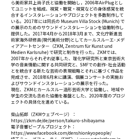
ら美術家井上尚子氏と協働を開始し，2006年AirPlugとし
てユニットを結成、視覚・聴覚・視覚などの身体感覚を統
合するインスタレーションやプロジェクトを多数制作して
いる。2017年には同氏の Museum Villa Stock (Munich) で
の展示のためのサウンドインスタレーションを協働制作し
提供した。2017年4月から2018年3月まで、文化庁新進芸
術家海外研修員(現代美術分野)としてカールスルーエ･メデ
ィアアートセンター（ZKM, Zentrum für Kunst und
Medien Karlsruhe) で研究と制作を行った。ZKMでは、
2007年からそれぞれ従事した、理化学研究所と東京芸術大
学の音楽情動に関する共同研究と、SMFでの創作･社会活動
とを統合する新たな芸術の表現戦略とそれに基づく作品を
完成させ、2018年6月末に講演、個展コンサートの実施お
よびサウンドインスタレーションの展示を行った。
現在、ZKMとカールスルー造形芸術大学と協働し、地域や
学生の交流も含めた協働を基盤とした、2020年度のプロジ
ェクトの具体化を進めている。
柴山拓郎（ZKMウェブページ）：
https://zkm.de/de/person/takuro-shibayama
電子音響ピープルプロジェクト：
https://www.facebook.com/denshionkyopeople/