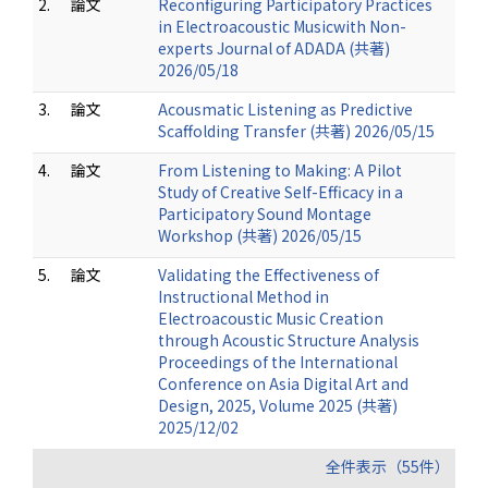
2.
論文
Reconfiguring Participatory Practices
in Electroacoustic Musicwith Non-
experts Journal of ADADA (共著)
2026/05/18
3.
論文
Acousmatic Listening as Predictive
Scaffolding Transfer (共著) 2026/05/15
4.
論文
From Listening to Making: A Pilot
Study of Creative Self-Efficacy in a
Participatory Sound Montage
Workshop (共著) 2026/05/15
5.
論文
Validating the Effectiveness of
Instructional Method in
Electroacoustic Music Creation
through Acoustic Structure Analysis
Proceedings of the International
Conference on Asia Digital Art and
Design, 2025, Volume 2025 (共著)
2025/12/02
全件表示（55件）