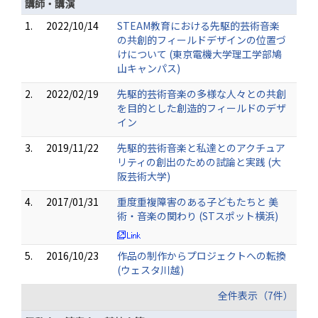
講師・講演
1.
2022/10/14
STEAM教育における先駆的芸術音楽
の共創的フィールドデザインの位置づ
けについて (東京電機大学理工学部鳩
山キャンパス)
2.
2022/02/19
先駆的芸術音楽の多様な人々との共創
を目的とした創造的フィールドのデザ
イン
3.
2019/11/22
先駆的芸術音楽と私達とのアクチュア
リティの創出のための試論と実践 (大
阪芸術大学)
4.
2017/01/31
重度重複障害のある子どもたちと 美
術・音楽の関わり (STスポット横浜)
5.
2016/10/23
作品の制作からプロジェクトへの転換
(ウェスタ川越)
全件表示（7件）