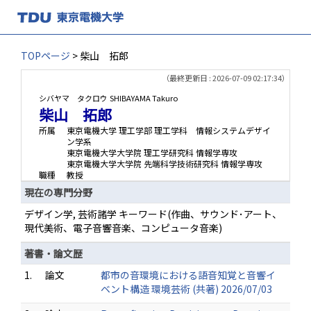
TOPページ
> 柴山 拓郎
（最終更新日 : 2026-07-09 02:17:34）
シバヤマ タクロウ
SHIBAYAMA Takuro
柴山 拓郎
所属
東京電機大学 理工学部 理工学科 情報システムデザイ
ン学系
東京電機大学大学院 理工学研究科 情報学専攻
東京電機大学大学院 先端科学技術研究科 情報学専攻
職種
教授
現在の専門分野
デザイン学, 芸術諸学 キーワード(作曲、サウンド･アート、
現代美術、電子音響音楽、コンピュータ音楽)
著書・論文歴
1.
論文
都市の音環境における語音知覚と音響イ
ベント構造 環境芸術 (共著) 2026/07/03