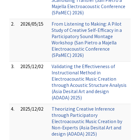
Scaffolding Transfer (San Pietro a
Majella Electroacoustic Conference
(SPaMEC) 2026)
2.
2026/05/15
From Listening to Making: A Pilot
Study of Creative Self-Efficacy in a
Participatory Sound Montage
Workshop (San Pietro a Majella
Electroacoustic Conference
(SPaMEC) 2026)
3.
2025/12/02
Validating the Effectiveness of
Instructional Method in
Electroacoustic Music Creation
through Acoustic Structure Analysis
(Asia Desital Art and design
(ADADA) 2025)
4.
2025/12/02
Theorizing Creative Inference
through Participatory
Electroacoustic Music Creation by
Non-Experts (Asia Desital Art and
design (ADADA) 2025)