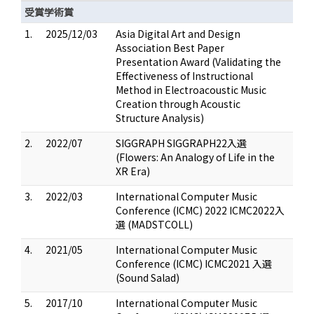
受賞学術賞
1.
2025/12/03
Asia Digital Art and Design
Association Best Paper
Presentation Award (Validating the
Effectiveness of Instructional
Method in Electroacoustic Music
Creation through Acoustic
Structure Analysis)
2.
2022/07
SIGGRAPH SIGGRAPH22入選
(Flowers: An Analogy of Life in the
XR Era)
3.
2022/03
International Computer Music
Conference (ICMC) 2022 ICMC2022入
選 (MADSTCOLL)
4.
2021/05
International Computer Music
Conference (ICMC) ICMC2021 入選
(Sound Salad)
5.
2017/10
International Computer Music