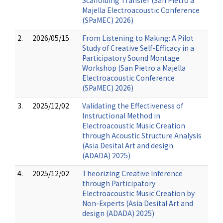
Scaffolding Transfer (San Pietro a
Majella Electroacoustic Conference
(SPaMEC) 2026)
2.
2026/05/15
From Listening to Making: A Pilot
Study of Creative Self-Efficacy in a
Participatory Sound Montage
Workshop (San Pietro a Majella
Electroacoustic Conference
(SPaMEC) 2026)
3.
2025/12/02
Validating the Effectiveness of
Instructional Method in
Electroacoustic Music Creation
through Acoustic Structure Analysis
(Asia Desital Art and design
(ADADA) 2025)
4.
2025/12/02
Theorizing Creative Inference
through Participatory
Electroacoustic Music Creation by
Non-Experts (Asia Desital Art and
design (ADADA) 2025)