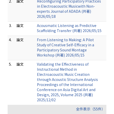
2.
論文
Reconfiguring Participatory Practices
in Electroacoustic Musicwith Non-
experts Journal of ADADA (共著)
2026/05/18
3.
論文
Acousmatic Listening as Predictive
Scaffolding Transfer (共著) 2026/05/15
4.
論文
From Listening to Making: A Pilot
Study of Creative Self-Efficacy in a
Participatory Sound Montage
Workshop (共著) 2026/05/15
5.
論文
Validating the Effectiveness of
Instructional Method in
Electroacoustic Music Creation
through Acoustic Structure Analysis
Proceedings of the International
Conference on Asia Digital Art and
Design, 2025, Volume 2025 (共著)
2025/12/02
全件表示（55件）