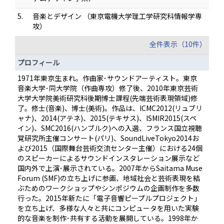
5.
音楽とデザイン （東京電機大学理工学研究科情報学専
攻）
全件表示（10件）
プロフィール
1971年東京生まれ。作曲家･サウンドアーティスト。東京
音楽大学･同大学院（作曲専攻）修了後、2010年東京芸術
大学大学院美術研究科後期博士課程(先端芸術表現領域)修
了。修士(音楽)、博士(美術)。作品は、ICMC2012(リュブリ
ャナ)、2014(アテネ)、2015(テキサス)、ISMIR2015(スペ
イン)、SMC2016(ハンブルク)への入選、フランス国立視聴
覚研究所主催コンサート(パリ)、SoundLiveTokyo2014お
よび2015（国際舞台芸術交流センター主催）における24個
のスピーカーによるサウンドインスタレーション展示など
国内外で上演･展示されている。2007年からSaitama Muse
Forum (SMF)の立ち上げに参画、地域社会と芸術表現を結
ぶためのワークショップやシンポジウムの企画制作を多数
行った。2015年新たに「電子音響ピープルプロジェクト」
を立ち上げ、多様な人々と共にコンピュータを用いた実験
的な音楽を制作･共有する活動を展開している。1998年か