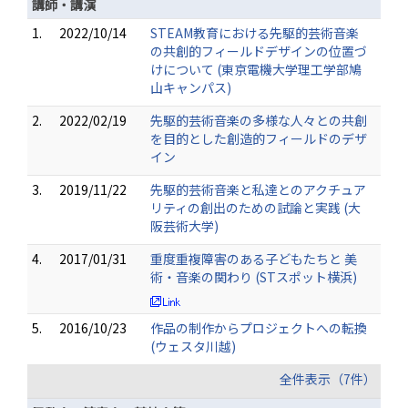
講師・講演
1.
2022/10/14
STEAM教育における先駆的芸術音楽
の共創的フィールドデザインの位置づ
けについて (東京電機大学理工学部鳩
山キャンパス)
2.
2022/02/19
先駆的芸術音楽の多様な人々との共創
を目的とした創造的フィールドのデザ
イン
3.
2019/11/22
先駆的芸術音楽と私達とのアクチュア
リティの創出のための試論と実践 (大
阪芸術大学)
4.
2017/01/31
重度重複障害のある子どもたちと 美
術・音楽の関わり (STスポット横浜)
5.
2016/10/23
作品の制作からプロジェクトへの転換
(ウェスタ川越)
全件表示（7件）