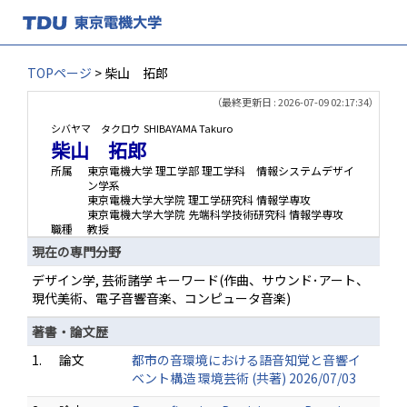
TOPページ
> 柴山 拓郎
（最終更新日 : 2026-07-09 02:17:34）
シバヤマ タクロウ
SHIBAYAMA Takuro
柴山 拓郎
所属
東京電機大学 理工学部 理工学科 情報システムデザイ
ン学系
東京電機大学大学院 理工学研究科 情報学専攻
東京電機大学大学院 先端科学技術研究科 情報学専攻
職種
教授
現在の専門分野
デザイン学, 芸術諸学 キーワード(作曲、サウンド･アート、
現代美術、電子音響音楽、コンピュータ音楽)
著書・論文歴
1.
論文
都市の音環境における語音知覚と音響イ
ベント構造 環境芸術 (共著) 2026/07/03