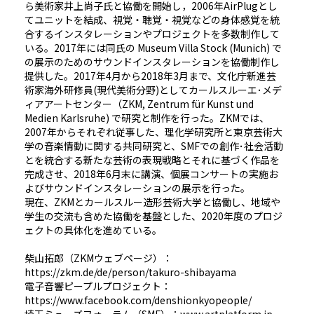
ら美術家井上尚子氏と協働を開始し，2006年AirPlugとし
てユニットを結成、視覚・聴覚・視覚などの身体感覚を統
合するインスタレーションやプロジェクトを多数制作して
いる。2017年には同氏の Museum Villa Stock (Munich) で
の展示のためのサウンドインスタレーションを協働制作し
提供した。2017年4月から2018年3月まで、文化庁新進芸
術家海外研修員(現代美術分野)としてカールスルーエ･メデ
ィアアートセンター（ZKM, Zentrum für Kunst und
Medien Karlsruhe) で研究と制作を行った。ZKMでは、
2007年からそれぞれ従事した、理化学研究所と東京芸術大
学の音楽情動に関する共同研究と、SMFでの創作･社会活動
とを統合する新たな芸術の表現戦略とそれに基づく作品を
完成させ、2018年6月末に講演、個展コンサートの実施お
よびサウンドインスタレーションの展示を行った。
現在、ZKMとカールスルー造形芸術大学と協働し、地域や
学生の交流も含めた協働を基盤とした、2020年度のプロジ
ェクトの具体化を進めている。
柴山拓郎（ZKMウェブページ）：
https://zkm.de/de/person/takuro-shibayama
電子音響ピープルプロジェクト：
https://www.facebook.com/denshionkyopeople/