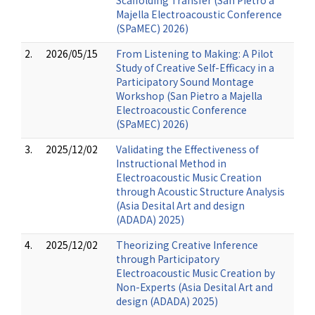
Scaffolding Transfer (San Pietro a
Majella Electroacoustic Conference
(SPaMEC) 2026)
2.
2026/05/15
From Listening to Making: A Pilot
Study of Creative Self-Efficacy in a
Participatory Sound Montage
Workshop (San Pietro a Majella
Electroacoustic Conference
(SPaMEC) 2026)
3.
2025/12/02
Validating the Effectiveness of
Instructional Method in
Electroacoustic Music Creation
through Acoustic Structure Analysis
(Asia Desital Art and design
(ADADA) 2025)
4.
2025/12/02
Theorizing Creative Inference
through Participatory
Electroacoustic Music Creation by
Non-Experts (Asia Desital Art and
design (ADADA) 2025)