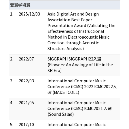
受賞学術賞
1.
2025/12/03
Asia Digital Art and Design
Association Best Paper
Presentation Award (Validating the
Effectiveness of Instructional
Method in Electroacoustic Music
Creation through Acoustic
Structure Analysis)
2.
2022/07
SIGGRAPH SIGGRAPH22入選
(Flowers: An Analogy of Life in the
XR Era)
3.
2022/03
International Computer Music
Conference (ICMC) 2022 ICMC2022入
選 (MADSTCOLL)
4.
2021/05
International Computer Music
Conference (ICMC) ICMC2021 入選
(Sound Salad)
5.
2017/10
International Computer Music