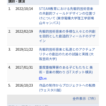
講師・講演
1.
2022/10/14
STEAM教育における先駆的芸術音楽
の共創的フィールドデザインの位置づ
けについて (東京電機大学理工学部鳩
山キャンパス)
2.
2022/02/19
先駆的芸術音楽の多様な人々との共創
を目的とした創造的フィールドのデザ
イン
3.
2019/11/22
先駆的芸術音楽と私達とのアクチュア
リティの創出のための試論と実践 (大
阪芸術大学)
4.
2017/01/31
重度重複障害のある子どもたちと 美
術・音楽の関わり (STスポット横浜)
5.
2016/10/23
作品の制作からプロジェクトへの転換
(ウェスタ川越)
全件表示（7件）