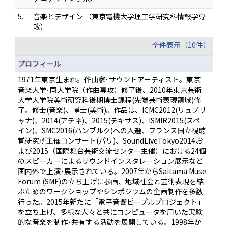
5.
音楽とデザイン （東京電機大学理工学研究科情報学専
攻）
全件表示（10件）
プロフィール
1971年東京生まれ。作曲家･サウンドアーティスト。東京
音楽大学･同大学院（作曲専攻）修了後、2010年東京芸術
大学大学院美術研究科後期博士課程(先端芸術表現領域)修
了。修士(音楽)、博士(美術)。作品は、ICMC2012(リュブリ
ャナ)、2014(アテネ)、2015(テキサス)、ISMIR2015(スペ
イン)、SMC2016(ハンブルク)への入選、フランス国立視聴
覚研究所主催コンサート(パリ)、SoundLiveTokyo2014お
よび2015（国際舞台芸術交流センター主催）における24個
のスピーカーによるサウンドインスタレーション展示など
国内外で上演･展示されている。2007年からSaitama Muse
Forum (SMF)の立ち上げに参画、地域社会と芸術表現を結
ぶためのワークショップやシンポジウムの企画制作を多数
行った。2015年新たに「電子音響ピープルプロジェクト」
を立ち上げ、多様な人々と共にコンピュータを用いた実験
的な音楽を制作･共有する活動を展開している。1998年か