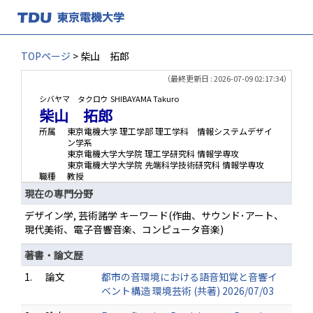
TOPページ
> 柴山 拓郎
（最終更新日 : 2026-07-09 02:17:34）
シバヤマ タクロウ
SHIBAYAMA Takuro
柴山 拓郎
所属
東京電機大学 理工学部 理工学科 情報システムデザイ
ン学系
東京電機大学大学院 理工学研究科 情報学専攻
東京電機大学大学院 先端科学技術研究科 情報学専攻
職種
教授
現在の専門分野
デザイン学, 芸術諸学 キーワード(作曲、サウンド･アート、
現代美術、電子音響音楽、コンピュータ音楽)
著書・論文歴
1.
論文
都市の音環境における語音知覚と音響イ
ベント構造 環境芸術 (共著) 2026/07/03