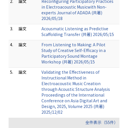
2.
論文
Reconfiguring Participatory Practices
in Electroacoustic Musicwith Non-
experts Journal of ADADA (共著)
2026/05/18
3.
論文
Acousmatic Listening as Predictive
Scaffolding Transfer (共著) 2026/05/15
4.
論文
From Listening to Making: A Pilot
Study of Creative Self-Efficacy in a
Participatory Sound Montage
Workshop (共著) 2026/05/15
5.
論文
Validating the Effectiveness of
Instructional Method in
Electroacoustic Music Creation
through Acoustic Structure Analysis
Proceedings of the International
Conference on Asia Digital Art and
Design, 2025, Volume 2025 (共著)
2025/12/02
全件表示（55件）