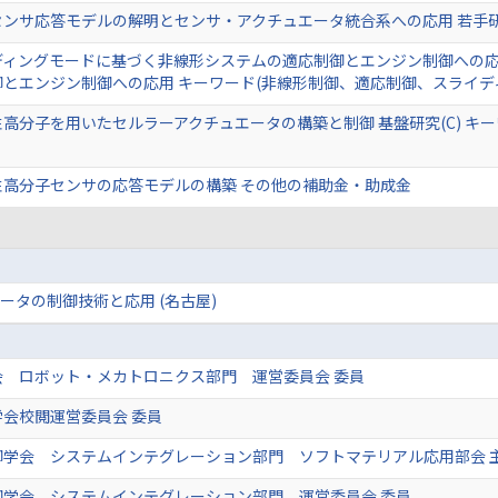
センサ応答モデルの解明とセンサ・アクチュエータ統合系への応用 若手
ディングモードに基づく非線形システムの適応制御とエンジン制御への応
とエンジン制御への応用 キーワード(非線形制御、適応制御、スライデ
高分子を用いたセルラーアクチュエータの構築と制御 基盤研究(C) キ
性高分子センサの応答モデルの構築 その他の補助金・助成金
ータの制御技術と応用 (名古屋)
会 ロボット・メカトロニクス部門 運営委員会 委員
会校閲運営委員会 委員
御学会 システムインテグレーション部門 ソフトマテリアル応用部会 
御学会 システムインテグレーション部門 運営委員会 委員