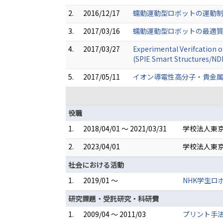
2.
2016/12/17
蠕動運動型ロボットの運動制御
3.
2017/03/16
蠕動運動型ロボットの最適質量
4.
2017/03/27
Experimental Verifcation o
(SPIE Smart Structures/NDE
5.
2017/05/11
イオン導電性高分子・貴金属
役職
1.
2018/04/01 ～ 2021/03/31
学校法人東
2.
2023/04/01
学校法人東京
社会における活動
1.
2019/01 ～
NHK学生ロ
研究課題・受託研究・科研費
1.
2009/04 ～ 2011/03
プリント手法