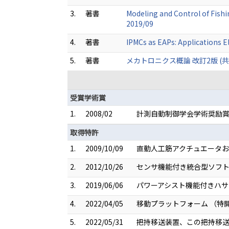
3.
著書
Modeling and Control of Fishi
2019/09
4.
著書
IPMCs as EAPs: Applications 
5.
著書
メカトロニクス概論 改訂2版 (共著)
受賞学術賞
1.
2008/02
計測自動制御学会学術奨励
取得特許
1.
2009/10/09
直動人工筋アクチュエータおよ
2.
2012/10/26
センサ機能付き統合型ソフトア
3.
2019/06/06
パワーアシスト機能付きハサミ
4.
2022/04/05
移動プラットフォーム （特開20
5.
2022/05/31
把持移送装置、この把持移送装