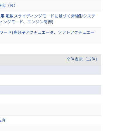
研究（Ｂ）
用 離散スライディングモードに基づく非線形システ
ィングモード、エンジン制御)
ーワード(高分子アクチュエータ、ソフトアクチュエー
全件表示（13件）
主査