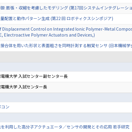
: 膨張・収縮を考慮したモデリング (第17回システムインテグレーシ
配置と動作パターン生成 (第22 回 ロボティクスシンポジア)
f Displacement Control on Integrated Ionic Polymer-Metal Composi
, Electroactive Polymer Actuators and Devices,)
接合体を用いた形状と表面粗さを同時計測する触覚センサ (日本機械学
京電機大学 入試センター副センター長
電機大学 入試センター長
ボコン
を利用した高分子アクチュエータ／センサの開発とその応用 若手研究（