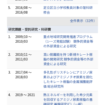
5.
2016/08 ～
足立区立小学校教員対象の理科研
2016/08
修会
全件表示（32件）
研究課題・受託研究・科研費
1.
2009/10 ～
重点地域研究開発推進プログラム
2010/03
（シーズ発掘試験） 競争的資金等
の外部資金による研究
2.
2010/11 ～
高い脱離能を持つ新規キレート樹
2011/03
脂の開発研究 競争的資金等の外部
資金による研究
3.
2017/04 ～
多孔性ポリスチレンにアミジノ尿
2018/03
素およびアミジノチオ尿素を固化
したキレート樹脂の金属捕獲能評
価 総合研究所
4.
2019 ～ 2021
熱エネルギーを利用した希少元素
を回収するアミジノ尿素樹脂の基
礎研究 基盤研究(C)（一般）