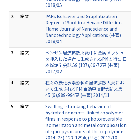
2018/05
2.
論文
PAHs Behavior and Graphitization
Degree of Soot in a Hexane Diffusion
Flame Journal of Nanoscience and
Nanotechnology Applications (共著)
2018/04
3.
論文
ベンゼン層流拡散火炎中に金属メッシュ
を挿入した場合に生成されるPMの特性 日
本燃焼学会誌 59 (187),66-72頁 (共著)
2017/02
4.
論文
種々の炭化水素燃料の層流拡散火炎にお
いて生成されるPM 自動車技術会論文集
45 (6),989-994頁 (共著) 2014/11
5.
論文
Swelling–shrinking behavior of
hydrated noncross-linked copolymer
films in response to photoreversible
isomerizaton and metal complexation
of spiropyran units of the copolymers
2014 (25),123-129頁 (共著) 2013/10