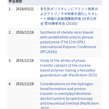
学会発表
1.
2018/03/21
多孔性ポリスチレンにアミジノ尿素お
よびアミジノチオ尿素を固化したキレ
ート樹脂の金属捕獲能評価 (日本化学
会 第98春季年会 (2018))
2.
2016/12/16
Synthesis of chelate resin bound
with amidinothio urea to porous
polystyrene (The 11th SPSJ
International Polymer Conference
(IPC2016))
3.
2015/12/16
Study of the ability of phase
transfer catalyst of the styrene
based polymer having a hexaalkyl
guanidinium salt (Pacifichem 2015)
4.
2015/12/18
Considerations on the hydrogen
bond formation and proton
transfer in methylpyridinimine-
alcohol system by spectroscopy
and theoretical method (Pacifichem
2015)