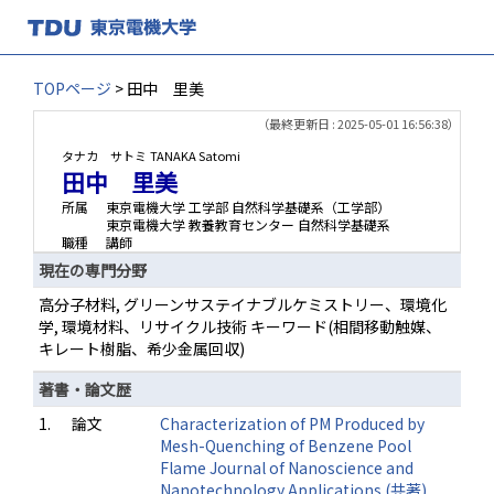
TOPページ
> 田中 里美
（最終更新日 : 2025-05-01 16:56:38）
タナカ サトミ
TANAKA Satomi
田中 里美
所属
東京電機大学 工学部 自然科学基礎系（工学部）
東京電機大学 教養教育センター 自然科学基礎系
職種
講師
現在の専門分野
高分子材料, グリーンサステイナブルケミストリー、環境化
学, 環境材料、リサイクル技術 キーワード(相間移動触媒、
キレート樹脂、希少金属回収)
著書・論文歴
1.
論文
Characterization of PM Produced by
Mesh-Quenching of Benzene Pool
Flame Journal of Nanoscience and
Nanotechnology Applications (共著)