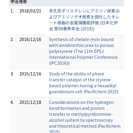
学会発表
1.
2018/03/21
多孔性ポリスチレンにアミジノ尿素お
よびアミジノチオ尿素を固化したキレ
ート樹脂の金属捕獲能評価 (日本化学
会 第98春季年会 (2018))
2.
2016/12/16
Synthesis of chelate resin bound
with amidinothio urea to porous
polystyrene (The 11th SPSJ
International Polymer Conference
(IPC2016))
3.
2015/12/16
Study of the ability of phase
transfer catalyst of the styrene
based polymer having a hexaalkyl
guanidinium salt (Pacifichem 2015)
4.
2015/12/18
Considerations on the hydrogen
bond formation and proton
transfer in methylpyridinimine-
alcohol system by spectroscopy
and theoretical method (Pacifichem
2015)