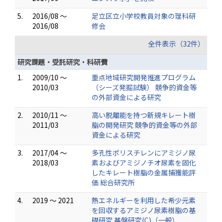
5.
2016/08 ～
足立区立小学校教員対象の理科研
2016/08
修会
全件表示（32件）
研究課題・受託研究・科研費
1.
2009/10 ～
重点地域研究開発推進プログラム
2010/03
（シーズ発掘試験） 競争的資金等
の外部資金による研究
2.
2010/11 ～
高い脱離能を持つ新規キレート樹
2011/03
脂の開発研究 競争的資金等の外部
資金による研究
3.
2017/04 ～
多孔性ポリスチレンにアミジノ尿
2018/03
素およびアミジノチオ尿素を固化
したキレート樹脂の金属捕獲能評
価 総合研究所
4.
2019 ～ 2021
熱エネルギーを利用した希少元素
を回収するアミジノ尿素樹脂の基
礎研究 基盤研究(C)（一般）