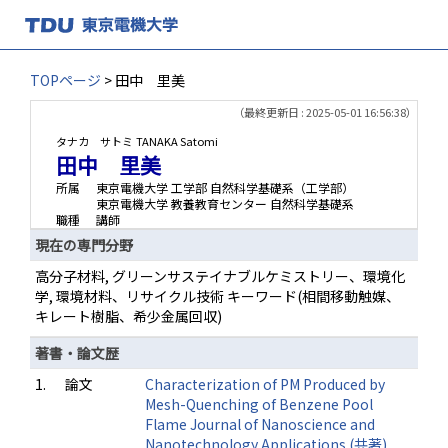
TOPページ
> 田中 里美
（最終更新日 : 2025-05-01 16:56:38）
タナカ サトミ
TANAKA Satomi
田中 里美
所属
東京電機大学 工学部 自然科学基礎系（工学部）
東京電機大学 教養教育センター 自然科学基礎系
職種
講師
現在の専門分野
高分子材料, グリーンサステイナブルケミストリー、環境化
学, 環境材料、リサイクル技術 キーワード(相間移動触媒、
キレート樹脂、希少金属回収)
著書・論文歴
1.
論文
Characterization of PM Produced by
Mesh-Quenching of Benzene Pool
Flame Journal of Nanoscience and
Nanotechnology Applications (共著)