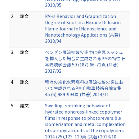
2018/05
2.
論文
PAHs Behavior and Graphitization
Degree of Soot in a Hexane Diffusion
Flame Journal of Nanoscience and
Nanotechnology Applications (共著)
2018/04
3.
論文
ベンゼン層流拡散火炎中に金属メッシュ
を挿入した場合に生成されるPMの特性 日
本燃焼学会誌 59 (187),66-72頁 (共著)
2017/02
4.
論文
種々の炭化水素燃料の層流拡散火炎にお
いて生成されるPM 自動車技術会論文集
45 (6),989-994頁 (共著) 2014/11
5.
論文
Swelling–shrinking behavior of
hydrated noncross-linked copolymer
films in response to photoreversible
isomerizaton and metal complexation
of spiropyran units of the copolymers
2014 (25),123-129頁 (共著) 2013/10