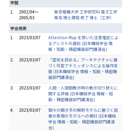
学歴
1.
2002/04～
東京電機大学 工学研究科 電子工学
2005/03
専攻 博士課程 修了 博士（工学）
学会発表
1.
2023/03/07
Attention Map を用いた注意推定によ
るアシストの選別 (日本機械学会 情
報・知能・精密機器部門講演会)
2.
2023/03/07
「空気を読める」アーキテクチャに基
づく可変アドミッタンスによる操作支
援 (日本機械学会 情報・知能・精密機
器部門講演会)
3.
2023/03/07
人間―人間間教示時の教示切り替えに
関する評価 (日本機械学会 情報・知
能・精密機器部門講演会)
4.
2023/03/07
個々の聞き手の解釈モデルに基づく話
者の表現のモデルへの検討 (日本機械
学会 情報・知能・精密機器部門講演
会)