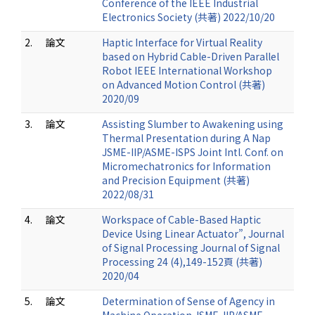
Conference of the IEEE Industrial
Electronics Society (共著) 2022/10/20
2.
論文
Haptic Interface for Virtual Reality
based on Hybrid Cable-Driven Parallel
Robot IEEE International Workshop
on Advanced Motion Control (共著)
2020/09
3.
論文
Assisting Slumber to Awakening using
Thermal Presentation during A Nap
JSME-IIP/ASME-ISPS Joint Intl. Conf. on
Micromechatronics for Information
and Precision Equipment (共著)
2022/08/31
4.
論文
Workspace of Cable-Based Haptic
Device Using Linear Actuator”, Journal
of Signal Processing Journal of Signal
Processing 24 (4),149-152頁 (共著)
2020/04
5.
論文
Determination of Sense of Agency in