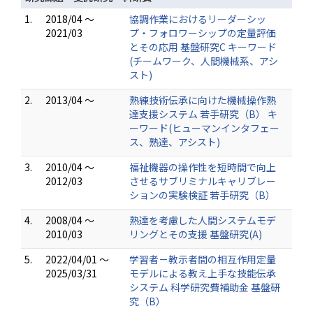
1.
2018/04 ～
協調作業におけるリーダーシッ
2021/03
プ・フォロワーシップの定量評価
とその応用 基盤研究C キーワード
(チームワーク、人間機械系、アシ
スト)
2.
2013/04 ～
熟練技術伝承に向けた機械操作熟
達支援システム 若手研究（B） キ
ーワード(ヒューマンインタフェー
ス、熟達、アシスト)
3.
2010/04 ～
福祉機器の操作性を短時間で向上
2012/03
させるサブリミナルキャリブレー
ションの実験検証 若手研究（B）
4.
2008/04 ～
熟達を考慮した人間システムモデ
2010/03
リングとその支援 基盤研究(A)
5.
2022/04/01 ～
学習者－教示者間の相互作用定量
2025/03/31
モデルによる教え上手な技能伝承
システム 科学研究費補助金 基盤研
究（B）