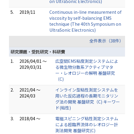
on UltraSonic Electronics)
5.
2019/11
Continuous in-line measurement of
viscosity by self-balancing EMS
technique (The 40th Symposium on
UltraSonic Electronics)
全件表示（38件）
研究課題・受託研究・科研費
1.
2026/04/01 ～
広空間EMS粘度測定システムによ
2029/03/31
る微生物分散系アクティブマタ
ー・レオロジーの解明 基盤研究
（C)
2.
2021/04 ～
インライン型粘性測定システムを
2024/03
用いた反応過程の長期モニタリン
グ法の開発 基盤研究（C) キーワー
ド(粘性)
3.
2018/04 ～
電磁スピニング粘性測定システム
による超臨界流体のレオロジー計
測法開発 基盤研究(C)