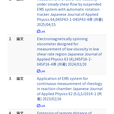
under steady shear flow by suspended
EMS system with automatic rotation
tracker Japanese Journal of Applied
Physics 64,04SP43-1-04SP43-4頁 (共著)
2025/04/15
2.
論文
Electromagnetically spinning
viscometer designed for
measurement of low viscosity in low
shear rate region Japanese Journal of
Applied Physics 63 (4),04SP16-1-
04SP16-4頁 (共著) 2024/03/20
3.
論文
Application of EMS system for
continuous measurement of rheology
in reaction chamber Japanese Journal
of Applied Physics 62 (SJ),SJ1014-1 (共
著) 2023/02/16
4.
論文
Extension of remote distance of