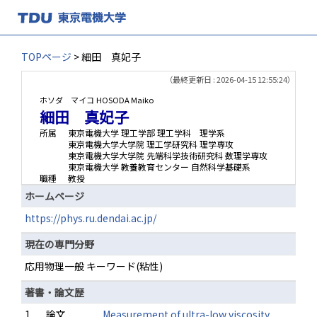
TOPページ
> 細田 真妃子
（最終更新日 : 2026-04-15 12:55:24）
ホソダ マイコ
HOSODA Maiko
細田 真妃子
所属
東京電機大学 理工学部 理工学科 理学系
東京電機大学大学院 理工学研究科 理学専攻
東京電機大学大学院 先端科学技術研究科 数理学専攻
東京電機大学 教養教育センター 自然科学基礎系
職種
教授
ホームページ
https://phys.ru.dendai.ac.jp/
現在の専門分野
応用物理一般 キーワード(粘性)
著書・論文歴
1.
論文
Measurement of ultra-low viscosity