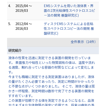
4.
2015/04 ～
EMSシステムを用いた液体表・界
2019/03
面の2次元粘弾性スペクトロスコピ
－法の開発 基盤研究(C)
5.
2012/04 ～
ディスクEMSシステムによる低粘
2016/03
性スペクトロスコピー法の開発 基
盤研究(C)
全件表示（14件）
研究紹介
液体の性質を迅速に測定できる装置の開発を行っていま
す。 表面張力や粘性といった物質固有の値は、温度や流れ
る速度、触れ合っている容器の材質などによって変化しま
す。
今までも精確に測定できる測定装置はありましたが、液体
の量がたくさん必要であったり、測定に時間がかかったり
と不便な点がいくつかありました。 そこで、液体の量は耳
かき一杯程度、測定時間は数秒で完了できる装置の開発を
すすめています。
この装置が信頼できる値を測定できるようになると、血液
やさまざまな生体物質の測定に応用でき、将来は病気の予