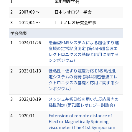
1.
応用物理学会
2.
2007/09 ～
日本レオロジー学会
3.
2012/04 ～
∟ ナノレオ研究会幹事
学会発表
1.
2024/11/26
懸垂型EMSシステムによる超低ずり速
度域の定常粘度測定 (第45回超音波エ
レクトロニクスの基礎と応用に関する
シンポジウム)
2.
2023/11/13
低粘性・低ずり速度対応 EMS 粘性測
定システムの開発 (第44回超音波エレ
クトロニクスの基礎と応用に関するシ
ンポジウム)
3.
2023/10/19
メッシュ基板EMSを用いた反応層内の
粘性測定 (第71回レオロジー討論会)
4.
2020/11
Extension of remote distance of
Electro-Magnetically Spinning
viscometer (The 41st Symposium