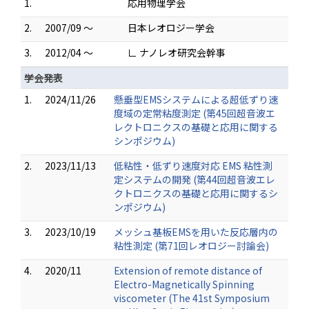
1.
応用物理学会
2.
2007/09 ～
日本レオロジー学会
3.
2012/04 ～
∟ ナノレオ研究会幹事
学会発表
1.
2024/11/26
懸垂型EMSシステムによる超低ずり速
度域の定常粘度測定 (第45回超音波エ
レクトロニクスの基礎と応用に関する
シンポジウム)
2.
2023/11/13
低粘性・低ずり速度対応 EMS 粘性測
定システムの開発 (第44回超音波エレ
クトロニクスの基礎と応用に関するシ
ンポジウム)
3.
2023/10/19
メッシュ基板EMSを用いた反応層内の
粘性測定 (第71回レオロジー討論会)
4.
2020/11
Extension of remote distance of
Electro-Magnetically Spinning
viscometer (The 41st Symposium