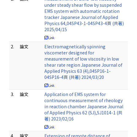
under steady shear flow by suspended
EMS system with automatic rotation
tracker Japanese Journal of Applied
Physics 64,04SP43-1-04SP43-4頁 (共著)
2025/04/15
2.
論文
Electromagnetically spinning
viscometer designed for
measurement of low viscosity in low
shear rate region Japanese Journal of
Applied Physics 63 (4),04SP16-1-
04SP16-4頁 (共著) 2024/03/20
3.
論文
Application of EMS system for
continuous measurement of rheology
in reaction chamber Japanese Journal
of Applied Physics 62 (SJ),SJ1014-1 (共
著) 2023/02/16
4.
論文
Extension of remote distance of