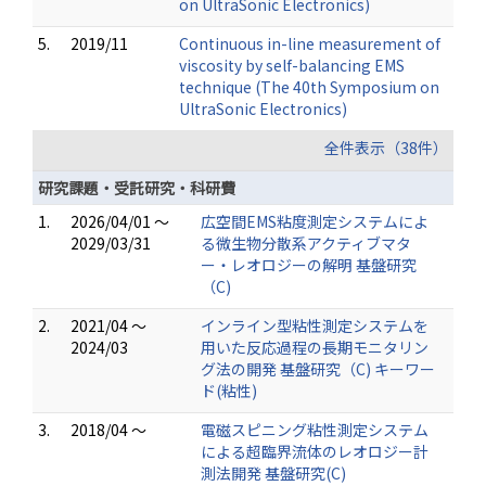
on UltraSonic Electronics)
5.
2019/11
Continuous in-line measurement of
viscosity by self-balancing EMS
technique (The 40th Symposium on
UltraSonic Electronics)
全件表示（38件）
研究課題・受託研究・科研費
1.
2026/04/01 ～
広空間EMS粘度測定システムによ
2029/03/31
る微生物分散系アクティブマタ
ー・レオロジーの解明 基盤研究
（C)
2.
2021/04 ～
インライン型粘性測定システムを
2024/03
用いた反応過程の長期モニタリン
グ法の開発 基盤研究（C) キーワー
ド(粘性)
3.
2018/04 ～
電磁スピニング粘性測定システム
による超臨界流体のレオロジー計
測法開発 基盤研究(C)