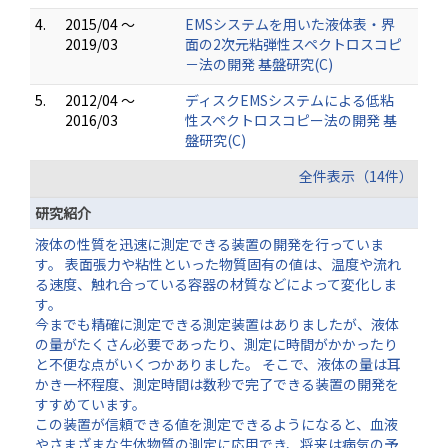
4.
2015/04 ～
EMSシステムを用いた液体表・界
2019/03
面の2次元粘弾性スペクトロスコピ
－法の開発 基盤研究(C)
5.
2012/04 ～
ディスクEMSシステムによる低粘
2016/03
性スペクトロスコピー法の開発 基
盤研究(C)
全件表示（14件）
研究紹介
液体の性質を迅速に測定できる装置の開発を行っていま
す。 表面張力や粘性といった物質固有の値は、温度や流れ
る速度、触れ合っている容器の材質などによって変化しま
す。
今までも精確に測定できる測定装置はありましたが、液体
の量がたくさん必要であったり、測定に時間がかかったり
と不便な点がいくつかありました。 そこで、液体の量は耳
かき一杯程度、測定時間は数秒で完了できる装置の開発を
すすめています。
この装置が信頼できる値を測定できるようになると、血液
やさまざまな生体物質の測定に応用でき、将来は病気の予