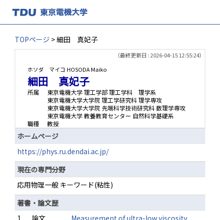
TOPページ
> 細田 真妃子
（最終更新日 : 2026-04-15 12:55:24）
ホソダ マイコ
HOSODA Maiko
細田 真妃子
所属
東京電機大学 理工学部 理工学科 理学系
東京電機大学大学院 理工学研究科 理学専攻
東京電機大学大学院 先端科学技術研究科 数理学専攻
東京電機大学 教養教育センター 自然科学基礎系
職種
教授
ホームページ
https://phys.ru.dendai.ac.jp/
現在の専門分野
応用物理一般 キーワード(粘性)
著書・論文歴
1.
論文
Measurement of ultra-low viscosity