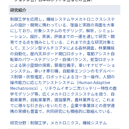
研究紹介
制御工学を応用し，機械システムやメカトロニクスシステ
ムの設計・開発に携わっている．理論と実践の両面を大事
にしており，対象システムのモデリング，解析，シミュレ
ーション，設計，実装，評価までの一連を通して研究・開
発できる点を強みとしている．これまでの主な研究対象と
して，エンジン型マルチコプタによる森林調査，林業機械
の自動化，屋内天井ボード開口ロボット，電動アシスト自
転車のパワーステアリング・自律バランス，蛇型ロボット
による狭小空間の探索，筋電位義手，車いすナビゲーショ
ンシステム，車いす牽引機，自動車エンジンのモデルベー
ス制御・状態推定，ロボットによるヨーヨー操作，人間の
操作能力に応じたアシストシステム（Human Adaptive
Mechatronics），リチウムイオン二次バッテリー特性の数
学モデリング等，広くメカトロニクスシステムを扱う．自
動車業界，自転車業界，建設業界，農林業界など，これま
でに様々な引き合いをいただき，企業や事業体との産学連
携の実績も豊富で，共同研究にも積極的に取組んでいる．
研究分野：制御工学，メカトロニクス，機械システム