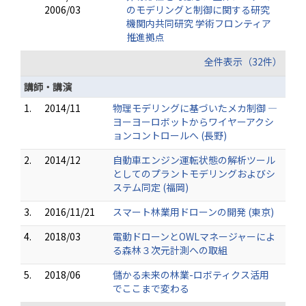
2006/03
のモデリングと制御に関する研究
機関内共同研究 学術フロンティア
推進拠点
全件表示（32件）
講師・講演
1.
2014/11
物理モデリングに基づいたメカ制御 ―
ヨーヨーロボットからワイヤーアクシ
ョンコントロールへ (長野)
2.
2014/12
自動車エンジン運転状態の解析ツール
としてのプラントモデリングおよびシ
ステム同定 (福岡)
3.
2016/11/21
スマート林業用ドローンの開発 (東京)
4.
2018/03
電動ドローンとOWLマネージャーによ
る森林３次元計測への取組
5.
2018/06
儲かる未来の林業-ロボティクス活用
でここまで変わる