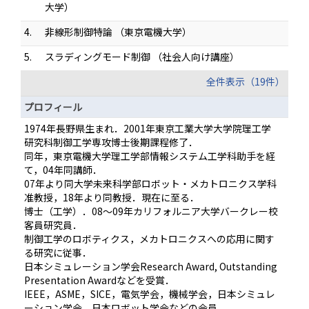
大学）
4.
非線形制御特論 （東京電機大学）
5.
スラディングモード制御 （社会人向け講座）
全件表示（19件）
プロフィール
1974年長野県生まれ．2001年東京工業大学大学院理工学
研究科制御工学専攻博士後期課程修了．
同年，東京電機大学理工学部情報システム工学科助手を経
て，04年同講師．
07年より同大学未来科学部ロボット・メカトロニクス学科
准教授，18年より同教授．現在に至る．
博士（工学）．08～09年カリフォルニア大学バークレー校
客員研究員．
制御工学のロボティクス，メカトロニクスへの応用に関す
る研究に従事．
日本シミュレーション学会Research Award, Outstanding
Presentation Awardなどを受賞．
IEEE，ASME，SICE，電気学会，機械学会，日本シミュレ
ーション学会，日本ロボット学会などの会員．