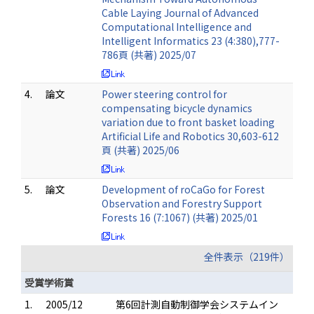
Cable Laying Journal of Advanced
Computational Intelligence and
Intelligent Informatics 23 (4:380),777-
786頁 (共著) 2025/07
4.
論文
Power steering control for
compensating bicycle dynamics
variation due to front basket loading
Artificial Life and Robotics 30,603-612
頁 (共著) 2025/06
5.
論文
Development of roCaGo for Forest
Observation and Forestry Support
Forests 16 (7:1067) (共著) 2025/01
全件表示（219件）
受賞学術賞
1.
2005/12
第6回計測自動制御学会システムイン