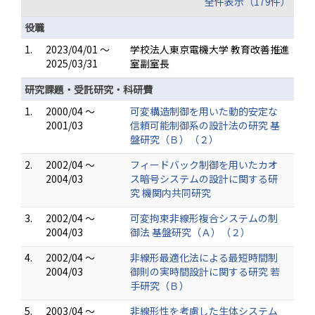
全件表示（179件）
役職
1.
2023/04/01 ～
学校法人東京電機大学 教育改善推進
2025/03/31
室副室長
研究課題・受託研究・科研費
1.
2000/04 ～
可変構造制御を用いた動的安定な
2001/03
信頼可能制御系の設計法の研究 基
盤研究（Ｂ）（２）
2.
2002/04 ～
フィードバック制御を用いたカオ
2004/03
ス暗号システムの設計に関する研
究 機関内共同研究
3.
2002/04 ～
可変拘束非線形複合システムの制
2004/03
御法 基盤研究（Ａ）（２）
4.
2002/04 ～
非線形最適化法による最短時間制
2004/03
御則の実時間設計に関する研究 若
手研究（Ｂ）
5.
2003/04 ～
非線形性を考慮した生体システム