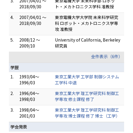
3.
2007/04/01 ～
東京電機大学 未来科学部 ロボッ
2018/09/30
ト・メカトロニクス学科 准教授
4.
2007/04/01 ～
東京電機大学大学院 未来科学研究
2018/09/30
科 ロボット・メカトロニクス学専
攻 准教授
5.
2008/12 ～
University of California, Berkeley
2009/10
研究員
全件表示（6件）
学歴
1.
1993/04～
東京工業大学 工学部 制御システム
1996/03
工学科 中退
2.
1996/04～
東京工業大学 理工学研究科 制御工
1998/03
学専攻 修士課程 修了
3.
1998/04～
東京工業大学 理工学研究科 制御工
2001/03
学専攻 博士課程 修了 博士（工学）
学会発表