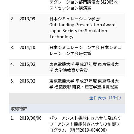
テグレーション部門講演会 SI2005ベ
ストセッション講演賞
2.
2013/09
日本シミュレーション学会
Outstanding Presentation Award,
Japan Society for Simulation
Technology
3.
2014/10
日本シミュレーション学会 日本シミュ
レーション学会研究賞
4.
2016/02
東京電機大学 平成27年度 東京電機大
学 大学院教育功労賞
5.
2016/02
東京電機大学 平成27年度 東京電機大
学 模範表彰 研究・産官学連携貢献賞
全件表示（13件）
取得特許
1.
2019/06/06
パワーアシスト機能付きハサミ及びパ
ワーアシスト機能付きハサミの制御プ
ログラム （特開2019-084008）