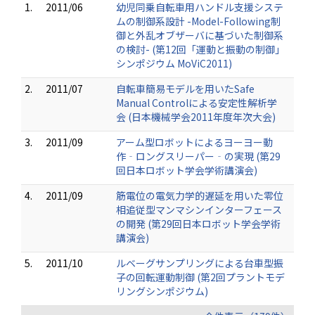
1.
2011/06
幼児同乗自転車用ハンドル支援システ
ムの制御系設計 -Model-Following制
御と外乱オブザーバに基づいた制御系
の検討- (第12回「運動と振動の制御」
シンポジウム MoViC2011)
2.
2011/07
自転車簡易モデルを用いたSafe
Manual Controlによる安定性解析学
会 (日本機械学会2011年度年次大会)
3.
2011/09
アーム型ロボットによるヨーヨー動
作‐ロングスリーパー‐の実現 (第29
回日本ロボット学会学術講演会)
4.
2011/09
筋電位の電気力学的遅延を用いた零位
相追従型マンマシンインターフェース
の開発 (第29回日本ロボット学会学術
講演会)
5.
2011/10
ルベーグサンプリングによる台車型振
子の回転運動制御 (第2回プラントモデ
リングシンポジウム)