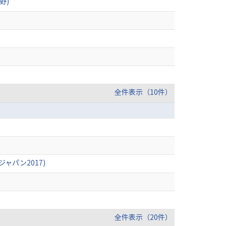
野)
全件表示（10件）
パン2017)
全件表示（20件）