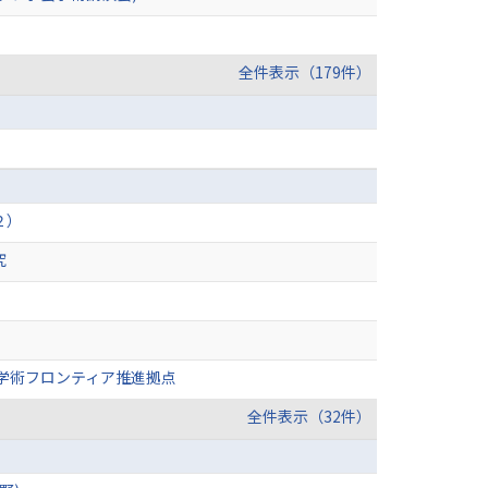
全件表示（179件）
２）
究
学術フロンティア推進拠点
全件表示（32件）