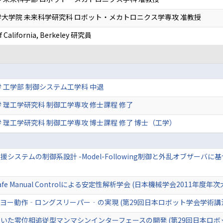
大学院 未来科学研究科 ロボット・メカトロニクス学専攻 准教授
of California, Berkeley 研究員
 工学部 制御システム工学科 中退
 理工学研究科 制御工学専攻 修士課程 修了
 理工学研究科 制御工学専攻 博士課程 修了 博士（工学）
ステムの制御系設計 -Model-Following制御と外乱オブザーバに
 Manual Controlによる安定性解析学会 (日本機械学会2011年度年次
ヨー動作‐ロングスリーパー‐の実現 (第29回日本ロボット学会学術講
いた零位相追従型マンマシンインターフェースの開発 (第29回日本ロボ