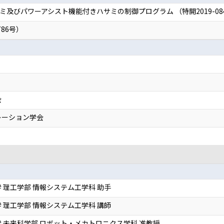
及びパワーアシスト機能付きハサミの制御プログラム （特開2019-084
786号）
会
レーション学会
 理工学部 情報システム工学科 助手
 理工学部 情報システム工学科 講師
 未来科学部 ロボット・メカトロニクス学科 准教授