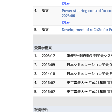
4.
論文
Power steering control for co
2025/06
5.
論文
Development of roCaGo for Fo
受賞学術賞
1.
2005/12
第6回計測自動制御学会システ
2.
2013/09
日本シミュレーション学会 Outstandi
3.
2014/10
日本シミュレーション学会 
4.
2016/02
東京電機大学 平成27年度 
5.
2016/02
東京電機大学 平成27年度 
取得特許