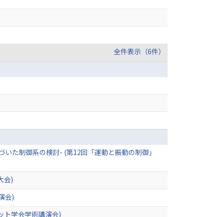
全件表示（6件）
基づいた制御系の検討- (第12回「運動と振動の制御」
大会)
演会)
ット学会学術講演会)