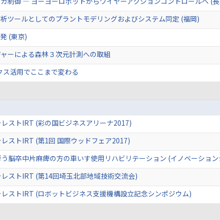
カ制御 ― ヨーヨーロボットからワイヤーアクションコントロールへ (長
析ツールとしてのプラントモデリングおよびシステム同定 (福岡)
 (東京)
ジャーによる森林３次元計測への取組
クス活用でここまで変わる
レストIRT (彩の国ビジネスアリーナ2017)
ストIRT (第1回 国際ウッドフェア2017)
う脳卒中片麻痺の方の車いす使用リハビリテーション (イノベーションジャ
レストIRT (第14回埼玉北部地域技術交流会)
レストIRT (ロボットビジネス支援機構設立記念シンポジウム)