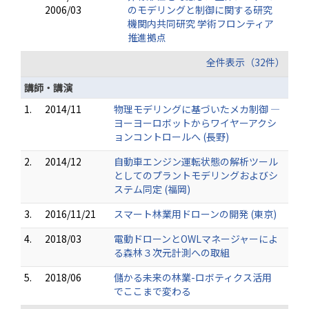
2006/03
のモデリングと制御に関する研究
機関内共同研究 学術フロンティア
推進拠点
全件表示（32件）
講師・講演
1.
2014/11
物理モデリングに基づいたメカ制御 ―
ヨーヨーロボットからワイヤーアクシ
ョンコントロールへ (長野)
2.
2014/12
自動車エンジン運転状態の解析ツール
としてのプラントモデリングおよびシ
ステム同定 (福岡)
3.
2016/11/21
スマート林業用ドローンの開発 (東京)
4.
2018/03
電動ドローンとOWLマネージャーによ
る森林３次元計測への取組
5.
2018/06
儲かる未来の林業-ロボティクス活用
でここまで変わる