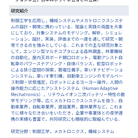
研究紹介
制御工学を応用し，機械システムやメカトロニクスシステ
ムの設計・開発に携わっている．理論と実践の両面を大事
にしており，対象システムのモデリング，解析，シミュレ
ーション，設計，実装，評価までの一連を通して研究・開
発できる点を強みとしている．これまでの主な研究対象と
して，エンジン型マルチコプタによる森林調査，林業機械
の自動化，屋内天井ボード開口ロボット，電動アシスト自
転車のパワーステアリング・自律バランス，蛇型ロボット
による狭小空間の探索，筋電位義手，車いすナビゲーショ
ンシステム，車いす牽引機，自動車エンジンのモデルベー
ス制御・状態推定，ロボットによるヨーヨー操作，人間の
操作能力に応じたアシストシステム（Human Adaptive
Mechatronics），リチウムイオン二次バッテリー特性の数
学モデリング等，広くメカトロニクスシステムを扱う．自
動車業界，自転車業界，建設業界，農林業界など，これま
でに様々な引き合いをいただき，企業や事業体との産学連
携の実績も豊富で，共同研究にも積極的に取組んでいる．
研究分野：制御工学，メカトロニクス，機械システム