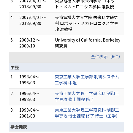
3.
2007/04/01 ～
東京電機大学 未来科学部 ロボッ
2018/09/30
ト・メカトロニクス学科 准教授
4.
2007/04/01 ～
東京電機大学大学院 未来科学研究
2018/09/30
科 ロボット・メカトロニクス学専
攻 准教授
5.
2008/12 ～
University of California, Berkeley
2009/10
研究員
全件表示（6件）
学歴
1.
1993/04～
東京工業大学 工学部 制御システム
1996/03
工学科 中退
2.
1996/04～
東京工業大学 理工学研究科 制御工
1998/03
学専攻 修士課程 修了
3.
1998/04～
東京工業大学 理工学研究科 制御工
2001/03
学専攻 博士課程 修了 博士（工学）
学会発表