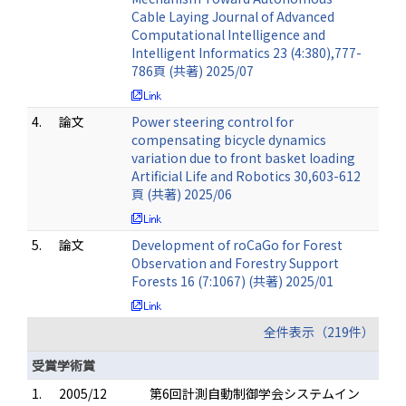
Cable Laying Journal of Advanced
Computational Intelligence and
Intelligent Informatics 23 (4:380),777-
786頁 (共著) 2025/07
4.
論文
Power steering control for
compensating bicycle dynamics
variation due to front basket loading
Artificial Life and Robotics 30,603-612
頁 (共著) 2025/06
5.
論文
Development of roCaGo for Forest
Observation and Forestry Support
Forests 16 (7:1067) (共著) 2025/01
全件表示（219件）
受賞学術賞
1.
2005/12
第6回計測自動制御学会システムイン