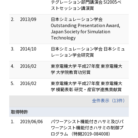
テグレーション部門講演会 SI2005ベ
ストセッション講演賞
2.
2013/09
日本シミュレーション学会
Outstanding Presentation Award,
Japan Society for Simulation
Technology
3.
2014/10
日本シミュレーション学会 日本シミュ
レーション学会研究賞
4.
2016/02
東京電機大学 平成27年度 東京電機大
学 大学院教育功労賞
5.
2016/02
東京電機大学 平成27年度 東京電機大
学 模範表彰 研究・産官学連携貢献賞
全件表示（13件）
取得特許
1.
2019/06/06
パワーアシスト機能付きハサミ及びパ
ワーアシスト機能付きハサミの制御プ
ログラム （特開2019-084008）