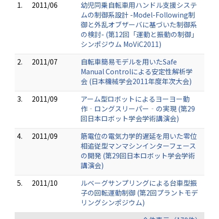
1.
2011/06
幼児同乗自転車用ハンドル支援システ
ムの制御系設計 -Model-Following制
御と外乱オブザーバに基づいた制御系
の検討- (第12回「運動と振動の制御」
シンポジウム MoViC2011)
2.
2011/07
自転車簡易モデルを用いたSafe
Manual Controlによる安定性解析学
会 (日本機械学会2011年度年次大会)
3.
2011/09
アーム型ロボットによるヨーヨー動
作‐ロングスリーパー‐の実現 (第29
回日本ロボット学会学術講演会)
4.
2011/09
筋電位の電気力学的遅延を用いた零位
相追従型マンマシンインターフェース
の開発 (第29回日本ロボット学会学術
講演会)
5.
2011/10
ルベーグサンプリングによる台車型振
子の回転運動制御 (第2回プラントモデ
リングシンポジウム)