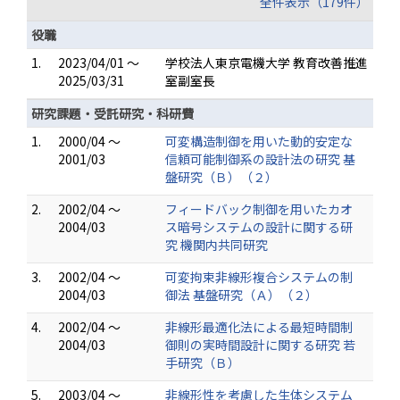
全件表示（179件）
役職
1.
2023/04/01 ～
学校法人東京電機大学 教育改善推進
2025/03/31
室副室長
研究課題・受託研究・科研費
1.
2000/04 ～
可変構造制御を用いた動的安定な
2001/03
信頼可能制御系の設計法の研究 基
盤研究（Ｂ）（２）
2.
2002/04 ～
フィードバック制御を用いたカオ
2004/03
ス暗号システムの設計に関する研
究 機関内共同研究
3.
2002/04 ～
可変拘束非線形複合システムの制
2004/03
御法 基盤研究（Ａ）（２）
4.
2002/04 ～
非線形最適化法による最短時間制
2004/03
御則の実時間設計に関する研究 若
手研究（Ｂ）
5.
2003/04 ～
非線形性を考慮した生体システム