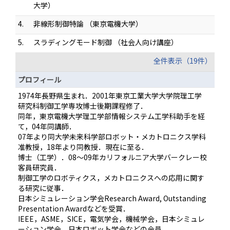
大学）
4.
非線形制御特論 （東京電機大学）
5.
スラディングモード制御 （社会人向け講座）
全件表示（19件）
プロフィール
1974年長野県生まれ．2001年東京工業大学大学院理工学
研究科制御工学専攻博士後期課程修了．
同年，東京電機大学理工学部情報システム工学科助手を経
て，04年同講師．
07年より同大学未来科学部ロボット・メカトロニクス学科
准教授，18年より同教授．現在に至る．
博士（工学）．08～09年カリフォルニア大学バークレー校
客員研究員．
制御工学のロボティクス，メカトロニクスへの応用に関す
る研究に従事．
日本シミュレーション学会Research Award, Outstanding
Presentation Awardなどを受賞．
IEEE，ASME，SICE，電気学会，機械学会，日本シミュレ
ーション学会，日本ロボット学会などの会員．