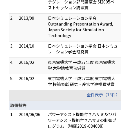
テグレーション部門講演会 SI2005ベ
ストセッション講演賞
2.
2013/09
日本シミュレーション学会
Outstanding Presentation Award,
Japan Society for Simulation
Technology
3.
2014/10
日本シミュレーション学会 日本シミュ
レーション学会研究賞
4.
2016/02
東京電機大学 平成27年度 東京電機大
学 大学院教育功労賞
5.
2016/02
東京電機大学 平成27年度 東京電機大
学 模範表彰 研究・産官学連携貢献賞
全件表示（13件）
取得特許
1.
2019/06/06
パワーアシスト機能付きハサミ及びパ
ワーアシスト機能付きハサミの制御プ
ログラム （特開2019-084008）