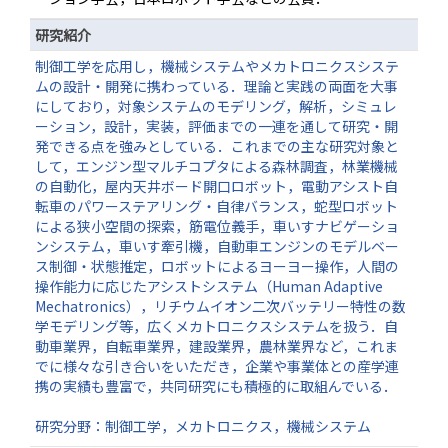
研究紹介
制御工学を応用し，機械システムやメカトロニクスシステ
ムの設計・開発に携わっている．理論と実践の両面を大事
にしており，対象システムのモデリング，解析，シミュレ
ーション，設計，実装，評価までの一連を通して研究・開
発できる点を強みとしている．これまでの主な研究対象と
して，エンジン型マルチコプタによる森林調査，林業機械
の自動化，屋内天井ボード開口ロボット，電動アシスト自
転車のパワーステアリング・自律バランス，蛇型ロボット
による狭小空間の探索，筋電位義手，車いすナビゲーショ
ンシステム，車いす牽引機，自動車エンジンのモデルベー
ス制御・状態推定，ロボットによるヨーヨー操作，人間の
操作能力に応じたアシストシステム（Human Adaptive
Mechatronics），リチウムイオン二次バッテリー特性の数
学モデリング等，広くメカトロニクスシステムを扱う．自
動車業界，自転車業界，建設業界，農林業界など，これま
でに様々な引き合いをいただき，企業や事業体との産学連
携の実績も豊富で，共同研究にも積極的に取組んでいる．
研究分野：制御工学，メカトロニクス，機械システム