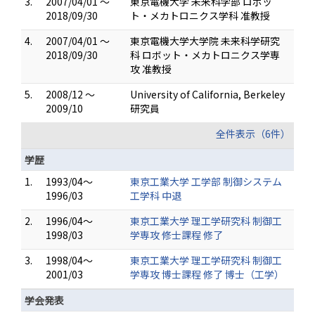
3.
2007/04/01 ～
東京電機大学 未来科学部 ロボッ
2018/09/30
ト・メカトロニクス学科 准教授
4.
2007/04/01 ～
東京電機大学大学院 未来科学研究
2018/09/30
科 ロボット・メカトロニクス学専
攻 准教授
5.
2008/12 ～
University of California, Berkeley
2009/10
研究員
全件表示（6件）
学歴
1.
1993/04～
東京工業大学 工学部 制御システム
1996/03
工学科 中退
2.
1996/04～
東京工業大学 理工学研究科 制御工
1998/03
学専攻 修士課程 修了
3.
1998/04～
東京工業大学 理工学研究科 制御工
2001/03
学専攻 博士課程 修了 博士（工学）
学会発表