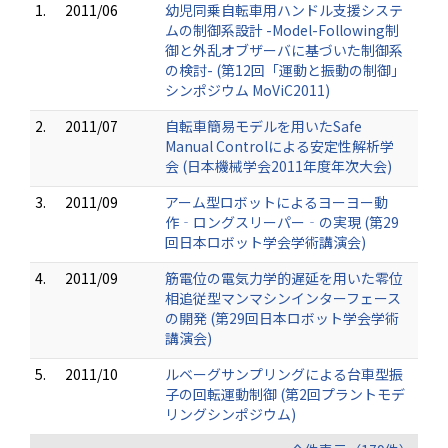
1.
2011/06
幼児同乗自転車用ハンドル支援システ
ムの制御系設計 -Model-Following制
御と外乱オブザーバに基づいた制御系
の検討- (第12回「運動と振動の制御」
シンポジウム MoViC2011)
2.
2011/07
自転車簡易モデルを用いたSafe
Manual Controlによる安定性解析学
会 (日本機械学会2011年度年次大会)
3.
2011/09
アーム型ロボットによるヨーヨー動
作‐ロングスリーパー‐の実現 (第29
回日本ロボット学会学術講演会)
4.
2011/09
筋電位の電気力学的遅延を用いた零位
相追従型マンマシンインターフェース
の開発 (第29回日本ロボット学会学術
講演会)
5.
2011/10
ルベーグサンプリングによる台車型振
子の回転運動制御 (第2回プラントモデ
リングシンポジウム)