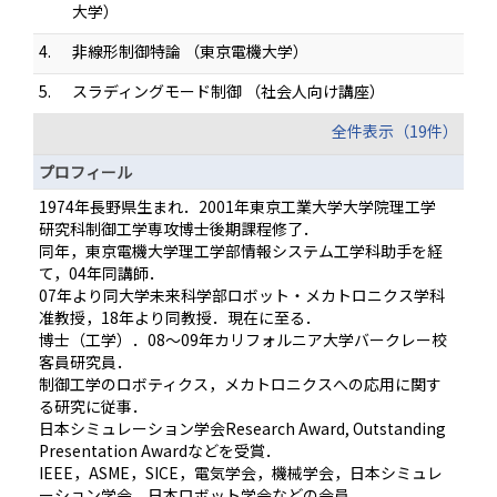
大学）
4.
非線形制御特論 （東京電機大学）
5.
スラディングモード制御 （社会人向け講座）
全件表示（19件）
プロフィール
1974年長野県生まれ．2001年東京工業大学大学院理工学
研究科制御工学専攻博士後期課程修了．
同年，東京電機大学理工学部情報システム工学科助手を経
て，04年同講師．
07年より同大学未来科学部ロボット・メカトロニクス学科
准教授，18年より同教授．現在に至る．
博士（工学）．08～09年カリフォルニア大学バークレー校
客員研究員．
制御工学のロボティクス，メカトロニクスへの応用に関す
る研究に従事．
日本シミュレーション学会Research Award, Outstanding
Presentation Awardなどを受賞．
IEEE，ASME，SICE，電気学会，機械学会，日本シミュレ
ーション学会，日本ロボット学会などの会員．