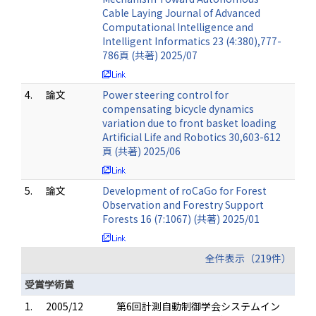
Cable Laying Journal of Advanced
Computational Intelligence and
Intelligent Informatics 23 (4:380),777-
786頁 (共著) 2025/07
4.
論文
Power steering control for
compensating bicycle dynamics
variation due to front basket loading
Artificial Life and Robotics 30,603-612
頁 (共著) 2025/06
5.
論文
Development of roCaGo for Forest
Observation and Forestry Support
Forests 16 (7:1067) (共著) 2025/01
全件表示（219件）
受賞学術賞
1.
2005/12
第6回計測自動制御学会システムイン