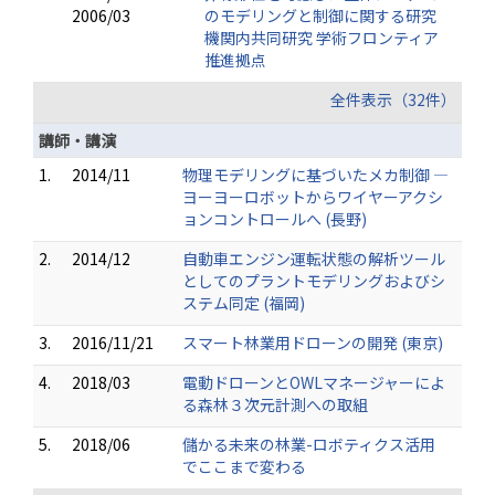
2006/03
のモデリングと制御に関する研究
機関内共同研究 学術フロンティア
推進拠点
全件表示（32件）
講師・講演
1.
2014/11
物理モデリングに基づいたメカ制御 ―
ヨーヨーロボットからワイヤーアクシ
ョンコントロールへ (長野)
2.
2014/12
自動車エンジン運転状態の解析ツール
としてのプラントモデリングおよびシ
ステム同定 (福岡)
3.
2016/11/21
スマート林業用ドローンの開発 (東京)
4.
2018/03
電動ドローンとOWLマネージャーによ
る森林３次元計測への取組
5.
2018/06
儲かる未来の林業-ロボティクス活用
でここまで変わる