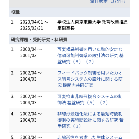
全件表示（179件）
役職
1.
2023/04/01 ～
学校法人東京電機大学 教育改善推進
2025/03/31
室副室長
研究課題・受託研究・科研費
1.
2000/04 ～
可変構造制御を用いた動的安定な
2001/03
信頼可能制御系の設計法の研究 基
盤研究（Ｂ）（２）
2.
2002/04 ～
フィードバック制御を用いたカオ
2004/03
ス暗号システムの設計に関する研
究 機関内共同研究
3.
2002/04 ～
可変拘束非線形複合システムの制
2004/03
御法 基盤研究（Ａ）（２）
4.
2002/04 ～
非線形最適化法による最短時間制
2004/03
御則の実時間設計に関する研究 若
手研究（Ｂ）
5.
2003/04 ～
非線形性を考慮した生体システム