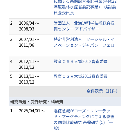
に関する実態調査委託事業(平成22
年度農林水産省委託事業) 検討委
員会委員長
2.
2006/04 ～
財団法人 北海道科学技術総合振
2008/03
興センター アドバイザー
3.
2007/01 ～
特定非営利法人 ソーシャル・イ
2011/06
ノベーション・ジャパン フェロ
ー
4.
2012/11 ～
教育ＣＳＲ大賞2012審査委員
2012/12
5.
2013/11 ～
教育ＣＳＲ大賞2013審査委員
2013/12
全件表示（11件）
研究課題・受託研究・科研費
1.
2025/04/01 ～
陰徳意識がコーズ・リレーテッ
ド・マーケティングに与える影響
の国際比較研究 基盤研究(C)（一
般）