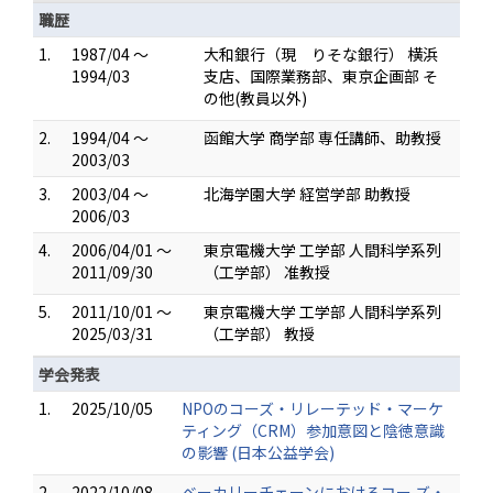
職歴
1.
1987/04 ～
大和銀行（現 りそな銀行） 横浜
1994/03
支店、国際業務部、東京企画部 そ
の他(教員以外)
2.
1994/04 ～
函館大学 商学部 専任講師、助教授
2003/03
3.
2003/04 ～
北海学園大学 経営学部 助教授
2006/03
4.
2006/04/01 ～
東京電機大学 工学部 人間科学系列
2011/09/30
（工学部） 准教授
5.
2011/10/01 ～
東京電機大学 工学部 人間科学系列
2025/03/31
（工学部） 教授
学会発表
1.
2025/10/05
NPOのコーズ・リレーテッド・マーケ
ティング（CRM）参加意図と陰徳意識
の影響 (日本公益学会)
2.
2022/10/08
ベーカリーチェーンにおけるコー ズ・