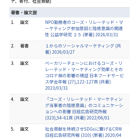
ナ、寄付、社会貢献)
著書・論文歴
1.
論文
NPO勤務者のコーズ・リレーテッド・マ
ーケティング参加意図と陰徳意識の関連
性 公益学研究 ２５ (単著) 2026/03/31
2.
著書
１からのソーシャルマーケティング (共
著) 2026/03/27
3.
論文
ベーカリーチェーンにおけるコーズ・リ
レーテッド・マーケティング効果とその
コロナ禍の影響の検証 日本フードサービ
ス学会年報 (27),122-127頁 (共著)
2023/03/31
4.
論文
「コーズ・リレーテッド・マーケティン
グ当事者の陰徳意識」のコミュニケーシ
ョンへの影響 日経広告研究所報
(323),54-61頁 (共著) 2022/06/01
5.
論文
社会貢献を持続させSDGsに繋げるCRM
日経広告研究所報 (310) (単著) 2020/04