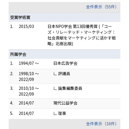
全件表示（55件）
受賞学術賞
1.
2015/03
日本NPO学会 第13回優秀賞 (「コー
ズ・リレーテッド・マーケティング：
社会貢献をマーケティングに活かす戦
略」北樹出版)
所属学会
1.
1994/07 ～
日本広告学会
2.
1998/10 ～
∟ 評議員
2022/09
3.
2010/10 ～
∟ 論集編集委員
2022/09
4.
2014/07
現代公益学会
5.
2014/07
∟ 理事
全件表示（16件）