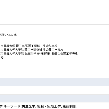
TSU Kazuaki
東京電機大学 理工学部 理工学科 生命科学系
東京電機大学大学院 理工学研究科 生命理工学専攻
東京電機大学大学院 先端科学技術研究科 物質生命理工学専攻
教授
疫学 キーワード(再生医学, 細胞・組織工学, 免疫制御)