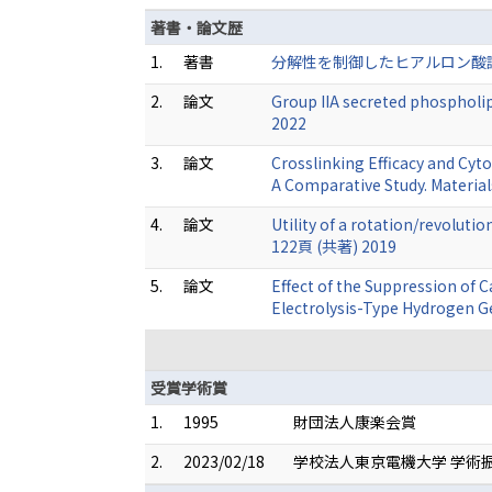
著書・論文歴
1.
著書
分解性を制御したヒアルロン酸誘導
2.
論文
Group IIA secreted phospholip
2022
3.
論文
Crosslinking Efficacy and Cyt
A Comparative Study. Materia
4.
論文
Utility of a rotation/revoluti
122頁 (共著) 2019
5.
論文
Effect of the Suppression of 
Electrolysis-Type Hydrogen 
受賞学術賞
1.
1995
財団法人康楽会賞
2.
2023/02/18
学校法人東京電機大学 学術