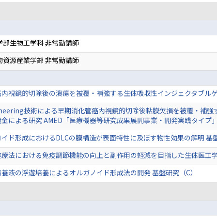
学部生物工学科 非常勤講師
物資源産業学部 非常勤講師
癌内視鏡的切除後の潰瘍を被覆・補強する生体吸収性インジェクタブルゲ
 engineering技術による早期消化管癌内視鏡的切除後粘膜欠損を被覆
金による研究 AMED「医療機器等研究成果展開事業・開発実践タイプ
イド形成におけるDLCの膜構造が表面特性に及ぼす物性効果の解明 基
胞療法における免疫調節機能の向上と副作用の軽減を目指した生体医工学
培養液の浮遊培養によるオルガノイド形成法の開発 基盤研究（C）