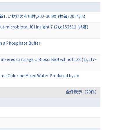
有用性,302-306頁 (共著) 2024/03
ut microbiota. JCI Insight 7 (2),e152611 (共著)
in a Phosphate Buffer:
ineered cartilage. J Biosci Biotechnol 128 (1),117-
Free Chlorine Mixed Water Produced by an
全件表示（29件）