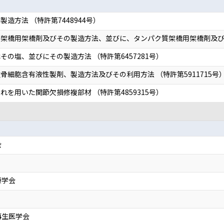
造方法 （特許第7448944号）
架橋用架橋剤及びその製造方法、並びに、タンパク質架橋用架橋剤及びその
の塩、並びにその製造方法 （特許第6457281号）
細胞含有液性製剤、製造方法及びその利用方法 （特許第5911715号
を用いた関節欠損修複部材 （特許第4859315号）
会
療学会
再生医学会