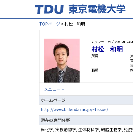
TOPページ
> 村松 和明
ムラマツ カズアキ
MURAMA
村松 和明
所属
職種
メニュー
ホームページ
http://www.b.dendai.ac.jp/~tissue/
現在の専門分野
医化学, 実験動物学, 生体材料学, 細胞生物学, 免