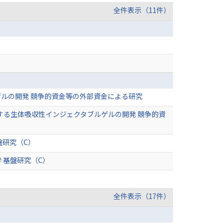
全件表示（11件）
ルの開発 競争的資金等の外部資金による研究
・補強する生体吸収性インジェクタブルゲルの開発 競争的資
」
盤研究（C）
 基盤研究（C）
全件表示（17件）