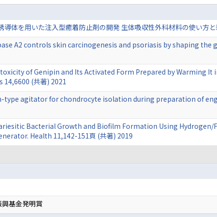
体を用いた注入型癒着防止剤の開発 生体吸収性外科材料の使い方と新しい材料の
ase A2 controls skin carcinogenesis and psoriasis by shaping the g
otoxicity of Genipin and Its Activated Form Prepared by Warming It 
ls 14,6600 (共著) 2021
on-type agitator for chondrocyte isolation during preparation of eng
Cariesitic Bacterial Growth and Biofilm Formation Using Hydrogen/
Generator. Health 11,142-151頁 (共著) 2019
振興基金発明賞