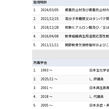
取得特許
1.
2024/03/05
癒着防止材及び癒着防止材の製
2.
2021/12/15
高分子多糖類又はタンパク質
3.
2018/12/28
修飾ヒアルロン酸及び／又はそ
4.
2016/04/08
軟骨組織再生用温度応答性軟骨
5.
2011/11/11
関節軟骨欠損修複材およびこれ
所属学会
1.
1993 ～
日本生化学
2.
2025/11 ～
∟ 評議員
3.
2001 ～
日本再生医
4.
2018 ～
∟ 代議員
5.
2005 ～
日本炎症・