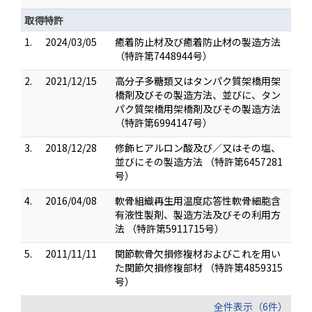
取得特許
1.
2024/03/05
癒着防止材及び癒着防止材の製造方法
（特許第7448944号）
2.
2021/12/15
高分子多糖類又はタンパク質架橋用架
橋剤及びその製造方法、並びに、タン
パク質架橋用架橋剤及びその製造方法
（特許第6994147号）
3.
2018/12/28
修飾ヒアルロン酸及び／又はその塩、
並びにその製造方法 （特許第6457281
号）
4.
2016/04/08
軟骨組織再生用温度応答性軟骨細胞含
有液性製剤、製造方法及びその利用方
法 （特許第5911715号）
5.
2011/11/11
関節軟骨欠損修複材およびこれを用い
た関節欠損修複部材 （特許第4859315
号）
全件表示（6件）