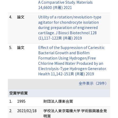
A Comparative Study. Materials
14,6600 (共著) 2021
4.
論文
Utility of a rotation/revolution-type
agitator for chondrocyte isolation
during preparation of engineered
cartilage. J Biosci Biotechnol 128
(1),117-122頁 (共著) 2019
5.
論文
Effect of the Suppression of Cariesitic
Bacterial Growth and Biofilm
Formation Using Hydrogen/Free
Chlorine Mixed Water Produced by an
Electrolysis-Type Hydrogen Generator.
Health 11,142-151頁 (共著) 2019
全件表示（29件）
受賞学術賞
1.
1995
財団法人康楽会賞
2.
2023/02/18
学校法人東京電機大学 学術振興基金発
明賞