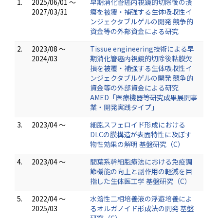
1.
2025/06/01 ～
早期消化管癌内視鏡的切除後の潰
2027/03/31
瘍を被覆・補強する生体吸収性イ
ンジェクタブルゲルの開発 競争的
資金等の外部資金による研究
2.
2023/08 ～
Tissue engineering技術による早
2024/03
期消化管癌内視鏡的切除後粘膜欠
損を被覆・補強する生体吸収性イ
ンジェクタブルゲルの開発 競争的
資金等の外部資金による研究
AMED「医療機器等研究成果展開事
業・開発実践タイプ」
3.
2023/04 ～
細胞スフェロイド形成における
DLCの膜構造が表面特性に及ぼす
物性効果の解明 基盤研究（C）
4.
2023/04 ～
間葉系幹細胞療法における免疫調
節機能の向上と副作用の軽減を目
指した生体医工学 基盤研究（C）
5.
2022/04 ～
水溶性二相培養液の浮遊培養によ
2025/03
るオルガノイド形成法の開発 基盤