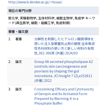
http://www.b.dendai.ac.jp/~tissue/
現在の専門分野
医化学, 実験動物学, 生体材料学, 細胞生物学, 免疫学 キーワ
ード(再生医学, 細胞・組織工学, 免疫制御)
著書・論文歴
1.
著書
分解性を制御したヒアルロン酸誘導体を
用いた注入型癒着防止剤の開発 生体吸収
性外科材料の使い方と新しい材料の有用
性,302-306頁 (共著) 2024/03
2.
論文
Group IIA secreted phospholipase A2
controls skin carcinogenesis and
psoriasis by shaping the gut
microbiota. JCI Insight 7 (2),e152611
(共著) 2022
3.
論文
Crosslinking Efficacy and Cytotoxicity
of Genipin and Its Activated Form
Prepared by Warming It in a
Phosphate Buffer: