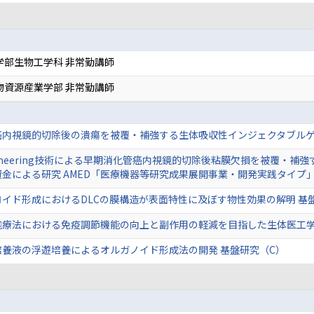
学部生物工学科 非常勤講師
物資源産業学部 非常勤講師
癌内視鏡的切除後の潰瘍を被覆・補強する生体吸収性インジェクタブルゲ
 engineering技術による早期消化管癌内視鏡的切除後粘膜欠損を被覆
金による研究 AMED「医療機器等研究成果展開事業・開発実践タイプ
イド形成におけるDLCの膜構造が表面特性に及ぼす物性効果の解明 基
胞療法における免疫調節機能の向上と副作用の軽減を目指した生体医工学
培養液の浮遊培養によるオルガノイド形成法の開発 基盤研究（C）