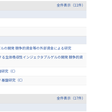
全件表示（11件）
ルの開発 競争的資金等の外部資金による研究
・補強する生体吸収性インジェクタブルゲルの開発 競争的資
」
盤研究（C）
 基盤研究（C）
全件表示（17件）