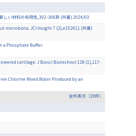
有用性,302-306頁 (共著) 2024/03
ut microbiota. JCI Insight 7 (2),e152611 (共著)
in a Phosphate Buffer:
ineered cartilage. J Biosci Biotechnol 128 (1),117-
Free Chlorine Mixed Water Produced by an
全件表示（29件）