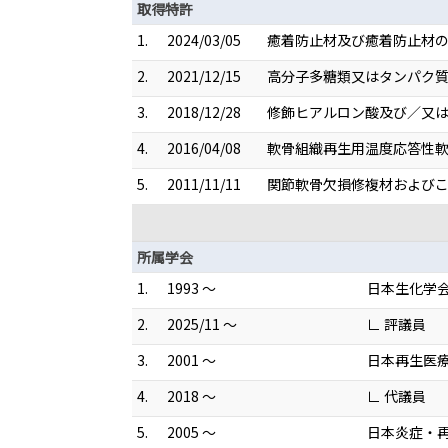
取得特許
1.
2024/03/05
癒着防止材及び癒着防止材の製
2.
2021/12/15
高分子多糖類又はタンパク質
3.
2018/12/28
修飾ヒアルロン酸及び／又はそ
4.
2016/04/08
軟骨組織再生用温度応答性軟骨
5.
2011/11/11
関節軟骨欠損修複材およびこれ
所属学会
1.
1993 ～
日本生化学
2.
2025/11 ～
∟ 評議員
3.
2001 ～
日本再生医
4.
2018 ～
∟ 代議員
5.
2005 ～
日本炎症・