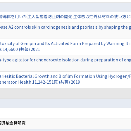
体を用いた注入型癒着防止剤の開発 生体吸収性外科材料の使い方と新しい材料の
ase A2 controls skin carcinogenesis and psoriasis by shaping the g
otoxicity of Genipin and Its Activated Form Prepared by Warming It 
ls 14,6600 (共著) 2021
on-type agitator for chondrocyte isolation during preparation of eng
Cariesitic Bacterial Growth and Biofilm Formation Using Hydrogen/
Generator. Health 11,142-151頁 (共著) 2019
振興基金発明賞