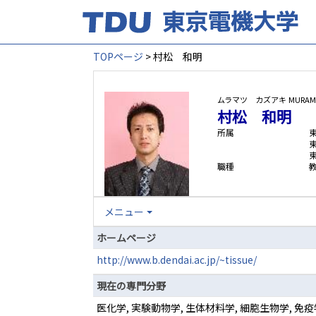
TOPページ
> 村松 和明
ムラマツ カズアキ
MURAMA
村松 和明
所属
職種
メニュー
ホームページ
http://www.b.dendai.ac.jp/~tissue/
現在の専門分野
医化学, 実験動物学, 生体材料学, 細胞生物学, 免