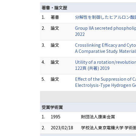
著書・論文歴
1.
著書
分解性を制御したヒアルロン酸誘導
2.
論文
Group IIA secreted phospholip
2022
3.
論文
Crosslinking Efficacy and Cyt
A Comparative Study. Materia
4.
論文
Utility of a rotation/revoluti
122頁 (共著) 2019
5.
論文
Effect of the Suppression of 
Electrolysis-Type Hydrogen 
受賞学術賞
1.
1995
財団法人康楽会賞
2.
2023/02/18
学校法人東京電機大学 学術