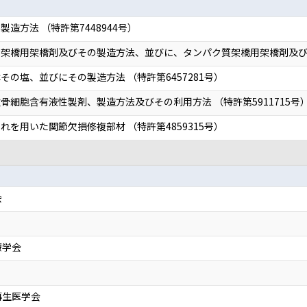
造方法 （特許第7448944号）
架橋用架橋剤及びその製造方法、並びに、タンパク質架橋用架橋剤及びその
の塩、並びにその製造方法 （特許第6457281号）
細胞含有液性製剤、製造方法及びその利用方法 （特許第5911715号
を用いた関節欠損修複部材 （特許第4859315号）
会
療学会
再生医学会