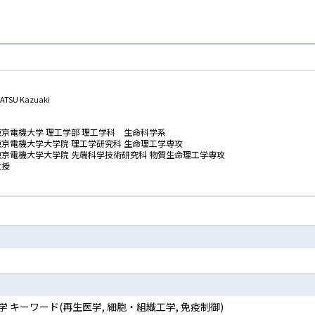
TSU Kazuaki
東京電機大学 理工学部 理工学科 生命科学系
東京電機大学大学院 理工学研究科 生命理工学専攻
東京電機大学大学院 先端科学技術研究科 物質生命理工学専攻
教授
疫学 キーワード(再生医学, 細胞・組織工学, 免疫制御)