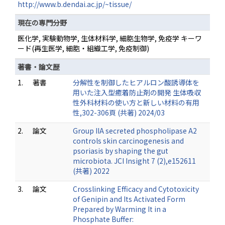
http://www.b.dendai.ac.jp/~tissue/
現在の専門分野
医化学, 実験動物学, 生体材料学, 細胞生物学, 免疫学 キーワ
ード(再生医学, 細胞・組織工学, 免疫制御)
著書・論文歴
1.
著書
分解性を制御したヒアルロン酸誘導体を
用いた注入型癒着防止剤の開発 生体吸収
性外科材料の使い方と新しい材料の有用
性,302-306頁 (共著) 2024/03
2.
論文
Group IIA secreted phospholipase A2
controls skin carcinogenesis and
psoriasis by shaping the gut
microbiota. JCI Insight 7 (2),e152611
(共著) 2022
3.
論文
Crosslinking Efficacy and Cytotoxicity
of Genipin and Its Activated Form
Prepared by Warming It in a
Phosphate Buffer: