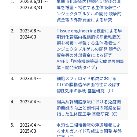
1.
2025/06/01 ～
早期消化管癌内視鏡的切除後の潰
2027/03/31
瘍を被覆・補強する生体吸収性イ
ンジェクタブルゲルの開発 競争的
資金等の外部資金による研究
2.
2023/08 ～
Tissue engineering技術による早
2024/03
期消化管癌内視鏡的切除後粘膜欠
損を被覆・補強する生体吸収性イ
ンジェクタブルゲルの開発 競争的
資金等の外部資金による研究
AMED「医療機器等研究成果展開事
業・開発実践タイプ」
3.
2023/04 ～
細胞スフェロイド形成における
DLCの膜構造が表面特性に及ぼす
物性効果の解明 基盤研究（C）
4.
2023/04 ～
間葉系幹細胞療法における免疫調
節機能の向上と副作用の軽減を目
指した生体医工学 基盤研究（C）
5.
2022/04 ～
水溶性二相培養液の浮遊培養によ
2025/03
るオルガノイド形成法の開発 基盤