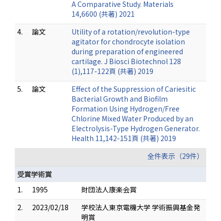
A Comparative Study. Materials
14,6600 (共著) 2021
4.
論文
Utility of a rotation/revolution-type
agitator for chondrocyte isolation
during preparation of engineered
cartilage. J Biosci Biotechnol 128
(1),117-122頁 (共著) 2019
5.
論文
Effect of the Suppression of Cariesitic
Bacterial Growth and Biofilm
Formation Using Hydrogen/Free
Chlorine Mixed Water Produced by an
Electrolysis-Type Hydrogen Generator.
Health 11,142-151頁 (共著) 2019
全件表示（29件）
受賞学術賞
1.
1995
財団法人康楽会賞
2.
2023/02/18
学校法人東京電機大学 学術振興基金発
明賞