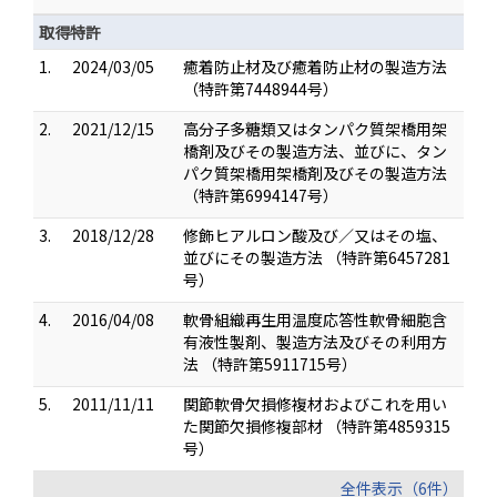
取得特許
1.
2024/03/05
癒着防止材及び癒着防止材の製造方法
（特許第7448944号）
2.
2021/12/15
高分子多糖類又はタンパク質架橋用架
橋剤及びその製造方法、並びに、タン
パク質架橋用架橋剤及びその製造方法
（特許第6994147号）
3.
2018/12/28
修飾ヒアルロン酸及び／又はその塩、
並びにその製造方法 （特許第6457281
号）
4.
2016/04/08
軟骨組織再生用温度応答性軟骨細胞含
有液性製剤、製造方法及びその利用方
法 （特許第5911715号）
5.
2011/11/11
関節軟骨欠損修複材およびこれを用い
た関節欠損修複部材 （特許第4859315
号）
全件表示（6件）