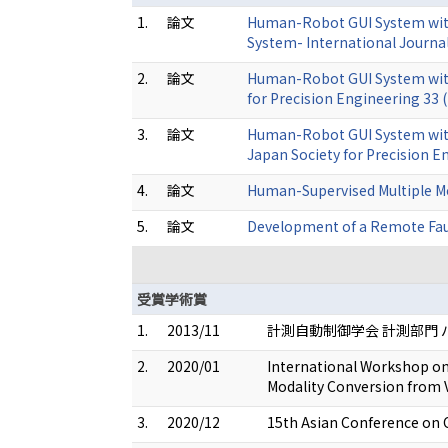
1.
論文
Human-Robot GUI System with 
System- International Journal
2.
論文
Human-Robot GUI System with 
for Precision Engineering 33
3.
論文
Human-Robot GUI System with G
Japan Society for Precision E
4.
論文
Human-Supervised Multiple Mo
5.
論文
Development of a Remote Fau
受賞学術賞
1.
2013/11
計測自動制御学会 計測部門 
2.
2020/01
International Workshop on
Modality Conversion from V
3.
2020/12
15th Asian Conference on 