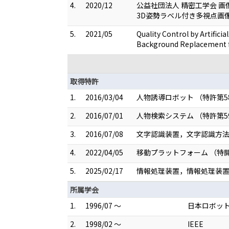
4.
2020/12
公益社団法人 精密工学会 画像
3D姿勢ラベル付き多視点画
5.
2021/05
Quality Control by Artific
Background Replacement fo
取得特許
1.
2016/03/04
人物誘導ロボット （特許第58
2.
2016/07/01
人物検索システム （特許第59
3.
2016/07/08
文字認識装置，文字認識方法お
4.
2022/04/05
移動プラットフォーム （特開20
5.
2025/02/17
情報処理装置，情報処理装置の
所属学会
1.
1996/07 ～
日本ロボッ
2.
1998/02 ～
IEEE