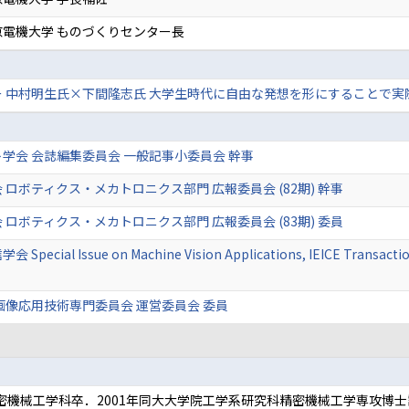
電機大学 ものづくりセンター長
ー 中村明生氏×下間隆志氏 大学生時代に自由な発想を形にすることで
学会 会誌編集委員会 一般記事小委員会 幹事
 ロボティクス・メカトロニクス部門 広報委員会 (82期) 幹事
 ロボティクス・メカトロニクス部門 広報委員会 (83期) 委員
ecial Issue on Machine Vision Applications, IEICE Transaction
画像応用技術専門委員会 運営委員会 委員
部精密機械工学科卒．2001年同大大学院工学系研究科精密機械工学専攻博