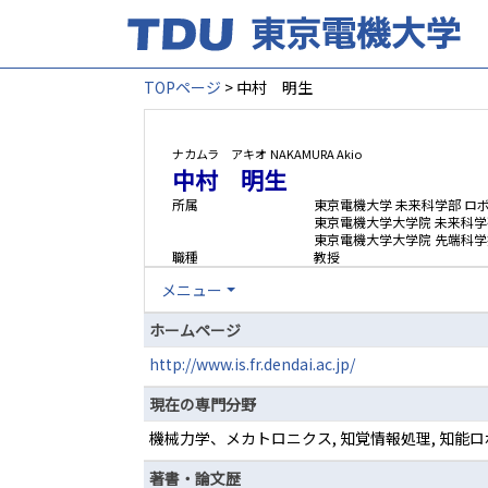
TOPページ
> 中村 明生
ナカムラ アキオ
NAKAMURA Akio
中村 明生
所属
東京電機大学 未来科学部 ロ
東京電機大学大学院 未来科
東京電機大学大学院 先端科学
職種
教授
メニュー
ホームページ
http://www.is.fr.dendai.ac.jp/
現在の専門分野
機械力学、メカトロニクス, 知覚情報処理, 知能
著書・論文歴