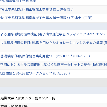
学部 精密機械工学科 卒業
院 工学系研究科 精密機械工学専攻 修士課程 修了
院 工学系研究科 精密機械工学専攻 博士課程 修了 博士（工学）
る通路環境把握の検証 (電子情報通信学会 メディアエクスペリエンス・バ
る環境把握の検証: HMDを用いたシミュレーションシステムの構築 (
検討 (動的画像処理実利用化ワークショップ (DIA2020))
間におけるクラス間距離に基づく動画データセットの結合 (動的画像処理実利
画像処理実利用化ワークショップ (DIA2020))
京電機大学 入試センター副センター長
電機大学 学長補佐