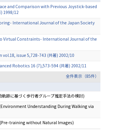
ace and Comparison with Previous Joystick-based
著) 1998/12
ing- International Journal of the Japan Society
Virtual Constraints- International Journal of the
vol.18, issue 5,728-743 (共著) 2002/10
anced Robotics 16 (7),573-594 (共著) 2002/11
全件表示（85件）
移動軌跡に基づく歩行者グループ推定手法の検討)
(Environment Understanding During Walking via
Pre-training without Natural Images)