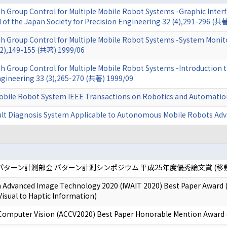
Group Control for Multiple Mobile Robot Systems -Graphic Interf
 of the Japan Society for Precision Engineering 32 (4),291-296 (共
Group Control for Multiple Mobile Robot Systems -System Monitor
 (2),149-155 (共著) 1999/06
roup Control for Multiple Mobile Robot Systems -Introduction to 
ngineering 33 (3),265-270 (共著) 1999/09
bile Robot System IEEE Transactions on Robotics and Automation 
lt Diagnosis System Applicable to Autonomous Mobile Robots Adv
パターン計測部会 パターン計測シンポジウム 平成25年度優秀論文賞 (
 Advanced Image Technology 2020 (IWAIT 2020) Best Paper Award 
isual to Haptic Information)
Computer Vision (ACCV2020) Best Paper Honorable Mention Award (