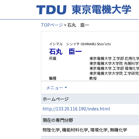
TOPページ
> 石丸 臣一
イシマル シンイチ
ISHIMARU Shin'ichi
石丸 臣一
所属
東京電機大学 工学部 応用化
東京電機大学大学院 先端科学
東京電機大学 工学部 環境化
東京電機大学大学院 工学研究
職種
教授
メニュー
ホームページ
http://133.20.116.190/index.html
現在の専門分野
物理化学, 機能材料化学, 環境化学, 無機化学