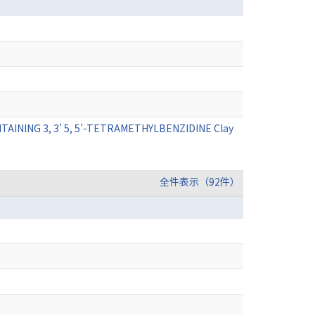
ING 3, 3’ 5, 5’-TETRAMETHYLBENZIDINE Clay
全件表示（92件）