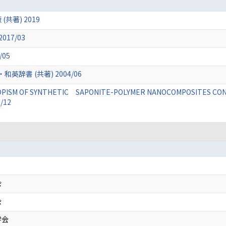
共著) 2019
17/03
/05
辞書 (共著) 2004/06
ISM OF SYNTHETIC SAPONITE-POLYMER NANOCOMPOSITES CONTAIN
/12
会
会
学会