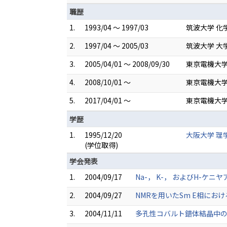
職歴
1.
1993/04 ～ 1997/03
筑波大学 化
2.
1997/04 ～ 2005/03
筑波大学 大
3.
2005/04/01 ～ 2008/09/30
東京電機大学
4.
2008/10/01 ～
東京電機大学
5.
2017/04/01 ～
東京電機大学
学歴
1.
1995/12/20
大阪大学 理
(学位取得)
学会発表
1.
2004/09/17
Na-， K-， およびH-ケ
2.
2004/09/27
NMRを用いたSm E相にお
3.
2004/11/11
多孔性コバルト錯体結晶中の