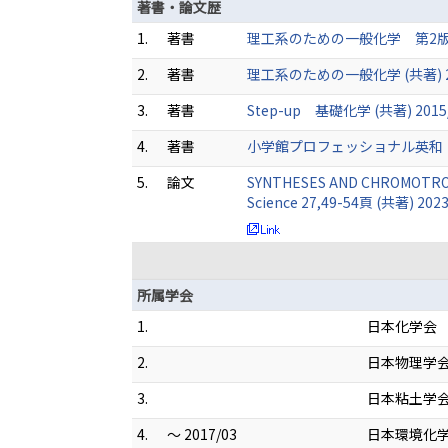
著書・論文歴
1.
著書
理工系のための一般化学 第2版 (
2.
著書
理工系のための一般化学 (共著) 20
3.
著書
Step-up 基礎化学 (共著) 2015
4.
著書
小学館プロフェッショナル英和・和英
5.
論文
SYNTHESES AND CHROMOTROP
Science 27,49-54頁 (共著) 2023
所属学会
1.
日本化学会
2.
日本物理学
3.
日本粘土学
4.
～ 2017/03
日本環境化