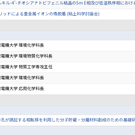
アルキル-4’-チオシアナトビフェニル結晶のSm E相及び低温秩序相におけ
ノハイブリッドによる重金属イオンの吸脱着 (粘土科学討論会)
電機大学 環境化学科長
電機大学 環境物質化学科長
電機大学 物質工学専攻主任
電機大学 環境化学科長
電機大学 応用化学科長
ロ孔が誘起する相転移を利用した分子貯蔵・分離材料創成のための基礎研