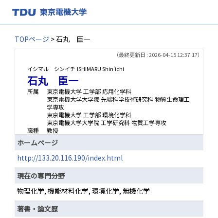
TOPページ
> 石丸 臣一
（最終更新日 : 2026-04-15 12:37:17）
イシマル シンイチ
ISHIMARU Shin'ichi
石丸 臣一
所属
東京電機大学 工学部 応用化学科
東京電機大学大学院 先端科学技術研究科 物質生命理工
学専攻
東京電機大学 工学部 環境化学科
東京電機大学大学院 工学研究科 物質工学専攻
職種
教授
ホームページ
http://133.20.116.190/index.html
現在の専門分野
物理化学, 機能材料化学, 環境化学, 無機化学
著書・論文歴