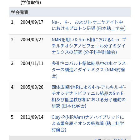
(学位取得)
学会発表
1.
2004/09/17
Na-， K-， およびH-ケニヤアイト中
におけるプロトン伝導 (日本粘土学会)
2.
2004/09/27
NMRを用いたSm E相における4-ｎ-ブ
チルチオシアノビフェニル分子のダイ
ナミクスの研究 (分子科学討論会)
3.
2004/11/11
多孔性コバルト錯体結晶中の水クラス
ターの構造とダイナミクス (NMR討論
会)
4.
2005/03/26
固体広幅NMRによる4-n-アルキル-4’-
チオシアナトビフェニル結晶のSm E
相及び低温秩序相における分子運動の
研究 (日本化学会)
5.
2011/09/14
Clay-P(NIPAAｍ)ナノハイブリッドに
よる重金属イオンの吸脱着 (粘土科学
討論会)