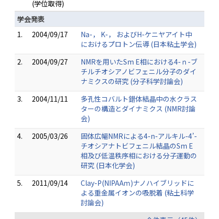
(学位取得)
学会発表
1.
2004/09/17
Na-， K-， およびH-ケニヤアイト中
におけるプロトン伝導 (日本粘土学会)
2.
2004/09/27
NMRを用いたSm E相における4-ｎ-ブ
チルチオシアノビフェニル分子のダイ
ナミクスの研究 (分子科学討論会)
3.
2004/11/11
多孔性コバルト錯体結晶中の水クラス
ターの構造とダイナミクス (NMR討論
会)
4.
2005/03/26
固体広幅NMRによる4-n-アルキル-4’-
チオシアナトビフェニル結晶のSm E
相及び低温秩序相における分子運動の
研究 (日本化学会)
5.
2011/09/14
Clay-P(NIPAAｍ)ナノハイブリッドに
よる重金属イオンの吸脱着 (粘土科学
討論会)