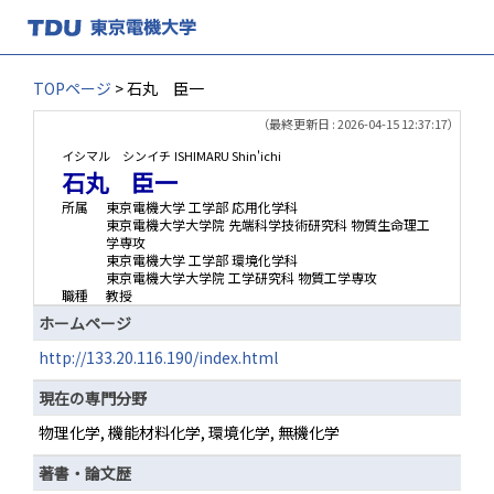
TOPページ
> 石丸 臣一
（最終更新日 : 2026-04-15 12:37:17）
イシマル シンイチ
ISHIMARU Shin'ichi
石丸 臣一
所属
東京電機大学 工学部 応用化学科
東京電機大学大学院 先端科学技術研究科 物質生命理工
学専攻
東京電機大学 工学部 環境化学科
東京電機大学大学院 工学研究科 物質工学専攻
職種
教授
ホームページ
http://133.20.116.190/index.html
現在の専門分野
物理化学, 機能材料化学, 環境化学, 無機化学
著書・論文歴