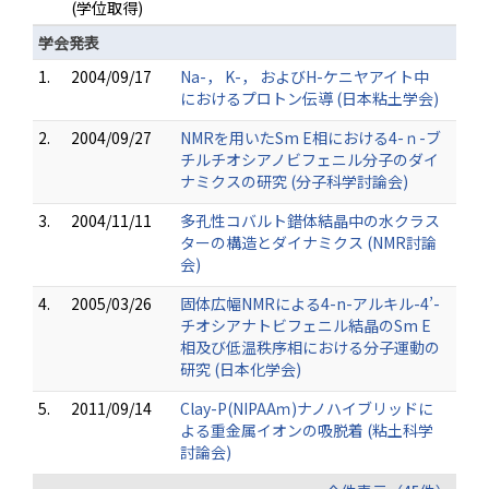
(学位取得)
学会発表
1.
2004/09/17
Na-， K-， およびH-ケニヤアイト中
におけるプロトン伝導 (日本粘土学会)
2.
2004/09/27
NMRを用いたSm E相における4-ｎ-ブ
チルチオシアノビフェニル分子のダイ
ナミクスの研究 (分子科学討論会)
3.
2004/11/11
多孔性コバルト錯体結晶中の水クラス
ターの構造とダイナミクス (NMR討論
会)
4.
2005/03/26
固体広幅NMRによる4-n-アルキル-4’-
チオシアナトビフェニル結晶のSm E
相及び低温秩序相における分子運動の
研究 (日本化学会)
5.
2011/09/14
Clay-P(NIPAAｍ)ナノハイブリッドに
よる重金属イオンの吸脱着 (粘土科学
討論会)