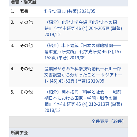
著書・論文歴
1.
著書
科学史事典 (共著) 2021/05
2.
その他
（紹介）化学史学会編『化学史への招
待』 化学史研究 46 (4),204-205頁 (単著)
2019/12
3.
その他
（紹介）木下健蔵『日本の謀略機関——
陸軍登戸研究所』 化学史研究 46 (3),157-
158頁 (単著) 2019/09
4.
その他
産業界からみた科学技術動員—石川一郎
文書調査から分かったこと— サジアトー
レ (46),43-52頁 (単著) 2019/05
5.
その他
（紹介）岡本拓司『科学と社会——戦前
期日本における国家・学問・戦争の諸
相』 化学史研究 45 (4),212-213頁 (単著)
2018/12
全件表示（39件）
所属学会