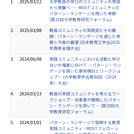
1.
2025/03/12
大学教員の学びのコミュニティの育成
から発展へ——MOSTコミュニティの
パターン・ランゲージを用いた考察
(第31回大学教育研究フォーラム)
2.
2025/03/08
教員コミュニティの実践知とその展
開：パターン・ランゲージを通じた考
察と今後の展望 (日本教育工学会2025
年春季全国大会)
3.
2024/06/08
実践コミュニティにおける活動と学び
合いの推進に向けて －パターン・ラン
ゲージを用いた事例検討とワークショ
ップ－ (大学教育学会第46回（2024
年）大会)
4.
2024/03/13
教員の実践コミュニティを考えるワー
クショップ―当事者が開発したパター
ン・ランゲージを用いて― (第30回大
学教育研究フォーラム)
5.
2024/03/01
パターン・ランゲージで理解する教育
実践コミュニティ - MOSTフェローシ