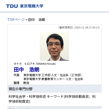
TOPページ
> 田中 浩朗
（最終更新日 : 2025-11-04 17:05:11）
タナカ ヒロアキ
TANAKA Hiroaki
田中 浩朗
所属
東京電機大学 工学部 人文・社会系（工学部）
東京電機大学 教養教育センター 人文・社会系
職種
教授
現在の専門分野
科学社会学・科学技術史 キーワード(科学技術動員史、科
学技術制度史)