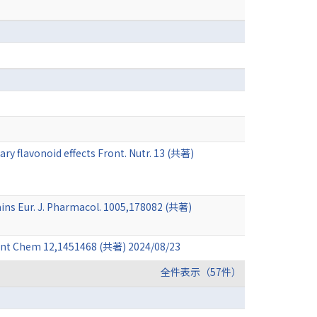
y flavonoid effects Front. Nutr. 13 (共著)
ains Eur. J. Pharmacol. 1005,178082 (共著)
 Front Chem 12,1451468 (共著) 2024/08/23
全件表示（57件）