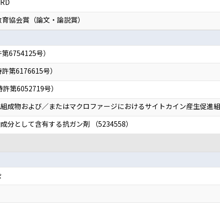
RD
教育協会賞（論文・論説賞）
6754125号）
第6176615号）
許第6052719号）
組成物および／またはマクロファージにおけるサイトカイン産生促進組成物 
分として含有する抗ガン剤 （5234558）
会