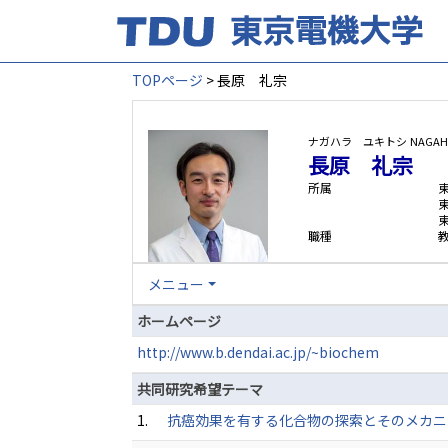
TOPページ
> 長原 礼宗
ナガハラ ユキトシ
NAGAHA
長原 礼宗
所属
職種
メニュー
ホームページ
http://www.b.dendai.ac.jp/~biochem
共同研究希望テーマ
1.
抗癌効果を有する化合物の探索とそのメカニ