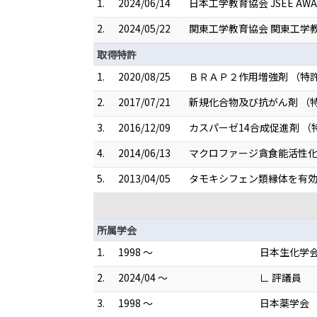
1.
2024/06/14
日本工学教育協会 JSEE AWA
2.
2024/05/22
関東工学教育協会 関東工学
取得特許
1.
2020/08/25
ＢＲＡＰ２作用増強剤 （特許第
2.
2017/07/21
新規化合物及び抗がん剤 （特許
3.
2016/12/09
カスパーゼ14合成促進剤 （特
4.
2014/06/13
マクロファージ貪食能活性化
5.
2013/04/05
タモキシフェン類縁体を有効成
所属学会
1.
1998 ～
日本生化学
2.
2024/04 ～
∟ 評議員
3.
1998 ～
日本薬学会