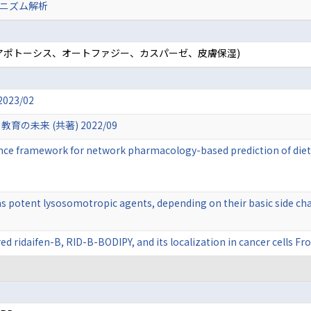
ニズム解析
ド(アポトーシス、オートファジー、カスパーゼ、皮膚保湿)
23/02
の未来 (共著) 2022/09
ce framework for network pharmacology-based prediction of dietar
 as potent lysosomotropic agents, depending on their basic side ch
ed ridaifen-B, RID-B-BODIPY, and its localization in cancer cells