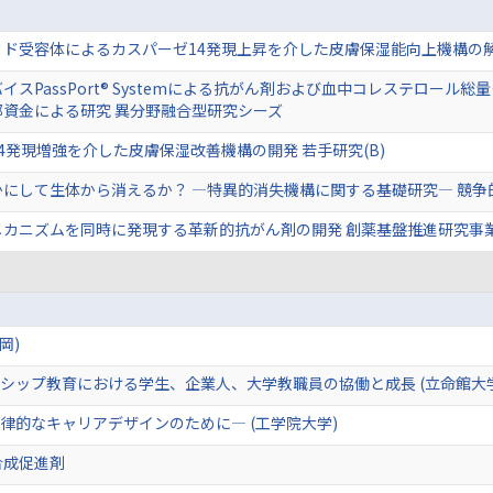
ド受容体によるカスパーゼ14発現上昇を介した皮膚保湿能向上機構の解明
イスPassPort® Systemによる抗がん剤および血中コレステロー
部資金による研究 異分野融合型研究シーズ
4発現増強を介した皮膚保湿改善機構の開発 若手研究(B)
かにして生体から消えるか？ —特異的消失機構に関する基礎研究— 競
メカニズムを同時に発現する革新的抗がん剤の開発 創薬基盤推進研究事
岡)
シップ教育における学生、企業人、大学教職員の協働と成長 (立命館大学
律的なキャリアデザインのために— (工学院大学)
合成促進剤