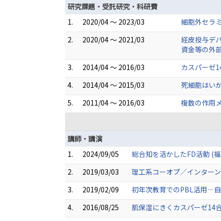
研究課題・受託研究・科研費
1.
2020/04 ～ 2023/03
細胞外セラミ
2.
2020/04 ～ 2021/03
経皮投与デバ
資金等の外
3.
2014/04 ～ 2016/03
カスパーゼ1
4.
2014/04 ～ 2015/03
死細胞はい
5.
2011/04 ～ 2016/03
複数の作用
講師・講演
1.
2024/09/05
総合知を活かしたFD活動 (福
2.
2019/03/03
理工系コーオプ／インターン
3.
2019/02/09
初年次教育でのPBL活用—自
4.
2016/08/25
肌保湿にきくカスパーゼ14