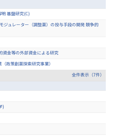
 基盤研究(C)
ル総量モジュレーター（調整薬）の投与手段の開発 競争的
争的資金等の外部資金による研究
業（政策創薬探索研究事業）
全件表示（7件）
)