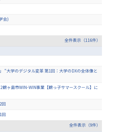
学会)
全件表示（116件）
」 “大学のデジタル変革 第1回：大学のDXの全体像と
2鶴ヶ島市WIN-WIN事業【鶴っ子サマースクール】に
2回
1回
全件表示（9件）