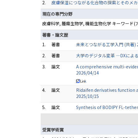
2.
皮膚保湿につながる化合物の探索とそのメカ
現在の専門分野
皮膚科学, 腫瘍生物学, 機能生物化学 キーワー
著書・論文歴
1.
著書
未来とつながる工学入門 (共著) 20
2.
著書
大学のデジタル変革 ―DXによる教育
3.
論文
A comprehensive multi-eviden
2026/04/14
4.
論文
Ridaifen derivatives function
2025/10/15
5.
論文
Synthesis of BODIPY FL-tether
受賞学術賞