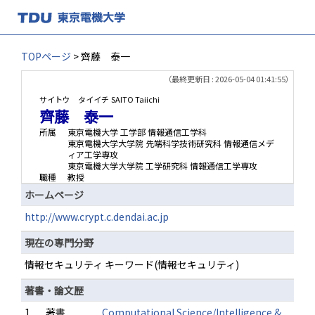
TOPページ
> 齊藤 泰一
（最終更新日 : 2026-05-04 01:41:55）
サイトウ タイイチ
SAITO Taiichi
齊藤 泰一
所属
東京電機大学 工学部 情報通信工学科
東京電機大学大学院 先端科学技術研究科 情報通信メデ
ィア工学専攻
東京電機大学大学院 工学研究科 情報通信工学専攻
職種
教授
ホームページ
http://www.crypt.c.dendai.ac.jp
現在の専門分野
情報セキュリティ キーワード(情報セキュリティ)
著書・論文歴
1.
著書
Computational Science/Intelligence &