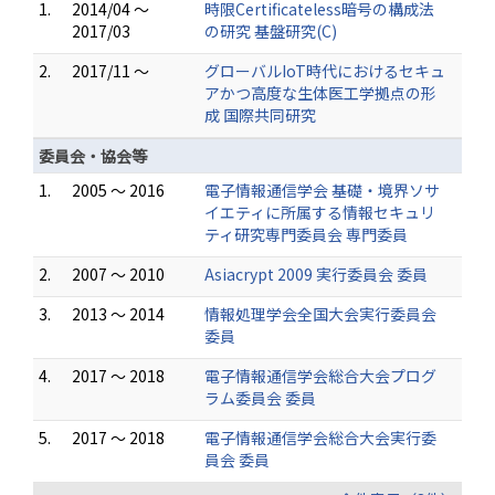
1.
2014/04 ～
時限Certificateless暗号の構成法
2017/03
の研究 基盤研究(C)
2.
2017/11 ～
グローバルIoT時代におけるセキュ
アかつ高度な生体医工学拠点の形
成 国際共同研究
委員会・協会等
1.
2005 ～ 2016
電子情報通信学会 基礎・境界ソサ
イエティに所属する情報セキュリ
ティ研究専門委員会 専門委員
2.
2007 ～ 2010
Asiacrypt 2009 実行委員会 委員
3.
2013 ～ 2014
情報処理学会全国大会実行委員会
委員
4.
2017 ～ 2018
電子情報通信学会総合大会プログ
ラム委員会 委員
5.
2017 ～ 2018
電子情報通信学会総合大会実行委
員会 委員