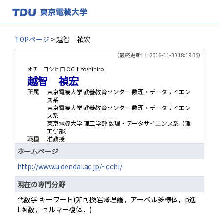
TOPページ
> 越智 禎宏
（最終更新日 : 2016-11-30 18:19:35）
オチ ヨシヒロ
OCHI Yoshihiro
越智 禎宏
所属
東京電機大学 教養教育センター 数理・データサイエン
ス系
東京電機大学 教養教育センター 数理・データサイエン
ス系
東京電機大学 理工学部 数理・データサイエンス系（理
工学部）
職種
准教授
ホームページ
http://www.u.dendai.ac.jp/~ochi/
現在の専門分野
代数学 キーワード(非可換岩澤理論，アーベル多様体，p進
L函数，セルマー複体．)