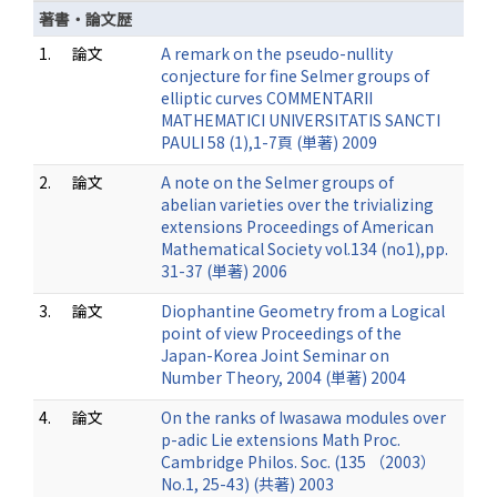
著書・論文歴
1.
論文
A remark on the pseudo-nullity
conjecture for fine Selmer groups of
elliptic curves COMMENTARII
MATHEMATICI UNIVERSITATIS SANCTI
PAULI 58 (1),1-7頁 (単著) 2009
2.
論文
A note on the Selmer groups of
abelian varieties over the trivializing
extensions Proceedings of American
Mathematical Society vol.134 (no1),pp.
31-37 (単著) 2006
3.
論文
Diophantine Geometry from a Logical
point of view Proceedings of the
Japan-Korea Joint Seminar on
Number Theory, 2004 (単著) 2004
4.
論文
On the ranks of Iwasawa modules over
p-adic Lie extensions Math Proc.
Cambridge Philos. Soc. (135 （2003）
No.1, 25-43) (共著) 2003