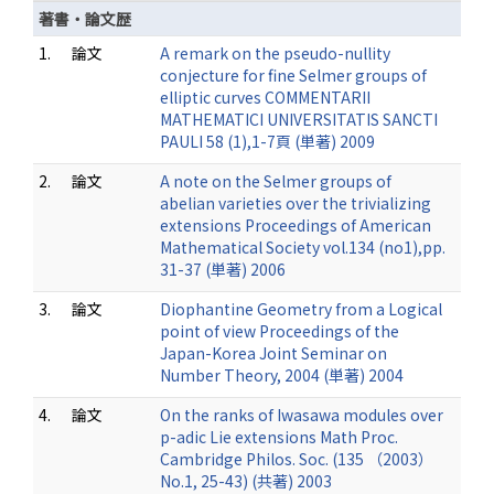
著書・論文歴
1.
論文
A remark on the pseudo-nullity
conjecture for fine Selmer groups of
elliptic curves COMMENTARII
MATHEMATICI UNIVERSITATIS SANCTI
PAULI 58 (1),1-7頁 (単著) 2009
2.
論文
A note on the Selmer groups of
abelian varieties over the trivializing
extensions Proceedings of American
Mathematical Society vol.134 (no1),pp.
31-37 (単著) 2006
3.
論文
Diophantine Geometry from a Logical
point of view Proceedings of the
Japan-Korea Joint Seminar on
Number Theory, 2004 (単著) 2004
4.
論文
On the ranks of Iwasawa modules over
p-adic Lie extensions Math Proc.
Cambridge Philos. Soc. (135 （2003）
No.1, 25-43) (共著) 2003