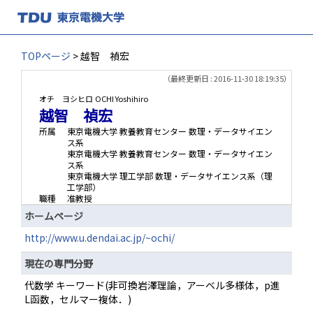
TOPページ
> 越智 禎宏
（最終更新日 : 2016-11-30 18:19:35）
オチ ヨシヒロ
OCHI Yoshihiro
越智 禎宏
所属
東京電機大学 教養教育センター 数理・データサイエン
ス系
東京電機大学 教養教育センター 数理・データサイエン
ス系
東京電機大学 理工学部 数理・データサイエンス系（理
工学部）
職種
准教授
ホームページ
http://www.u.dendai.ac.jp/~ochi/
現在の専門分野
代数学 キーワード(非可換岩澤理論，アーベル多様体，p進
L函数，セルマー複体．)