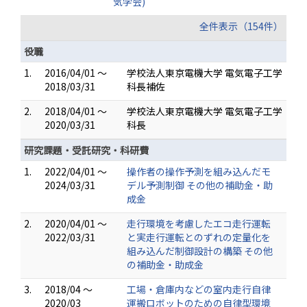
気学会)
全件表示（154件）
役職
1.
2016/04/01 ～
学校法人東京電機大学 電気電子工学
2018/03/31
科長補佐
2.
2018/04/01 ～
学校法人東京電機大学 電気電子工学
2020/03/31
科長
研究課題・受託研究・科研費
1.
2022/04/01 ～
操作者の操作予測を組み込んだモ
2024/03/31
デル予測制御 その他の補助金・助
成金
2.
2020/04/01 ～
走行環境を考慮したエコ走行運転
2022/03/31
と実走行運転とのずれの定量化を
組み込んだ制御設計の構築 その他
の補助金・助成金
3.
2018/04 ～
工場・倉庫内などの室内走行自律
2020/03
運搬ロボットのための自律型環境