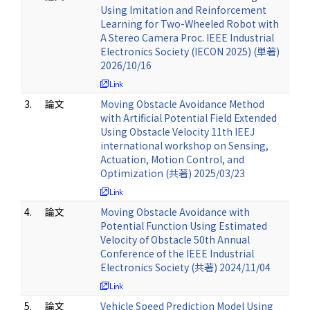
Using Imitation and Reinforcement
Learning for Two-Wheeled Robot with
A Stereo Camera Proc. IEEE Industrial
Electronics Society (IECON 2025) (単著)
2026/10/16
3.
論文
Moving Obstacle Avoidance Method
with Artificial Potential Field Extended
Using Obstacle Velocity 11th IEEJ
international workshop on Sensing,
Actuation, Motion Control, and
Optimization (共著) 2025/03/23
4.
論文
Moving Obstacle Avoidance with
Potential Function Using Estimated
Velocity of Obstacle 50th Annual
Conference of the IEEE Industrial
Electronics Society (共著) 2024/11/04
5.
論文
Vehicle Speed Prediction Model Using