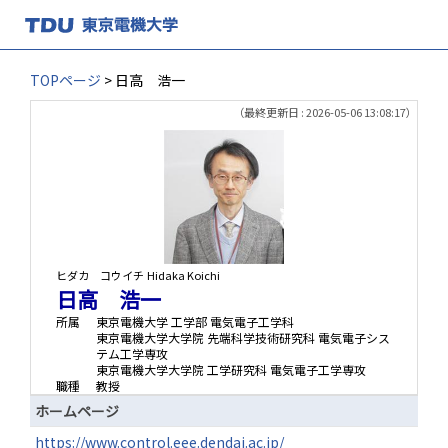
TOPページ
> 日高 浩一
（最終更新日 : 2026-05-06 13:08:17）
ヒダカ コウイチ
Hidaka Koichi
日高 浩一
所属
東京電機大学 工学部 電気電子工学科
東京電機大学大学院 先端科学技術研究科 電気電子シス
テム工学専攻
東京電機大学大学院 工学研究科 電気電子工学専攻
職種
教授
ホームページ
https://www.control.eee.dendai.ac.jp/