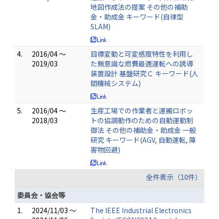
地図作成法の提案 その他の補助
金・助成金 キーワード(自律型
SLAM)
4.
2016/04 ～
目標変動と可変感度特性を利用し
2019/03
た無意識な燃費最適運転への誘導
装置設計 基盤研究Ｃ キーワード(人
間機械システム)
5.
2016/04 ～
生産工場での作業者と運搬ロボッ
2018/03
トの協調動作のための自動運動制
御法 その他の補助金・助成金 一般
研究 キーワード(AGV, 自動運転, 障
害物回避)
全件表示（10件）
委員会・協会等
1.
2024/11/03 ～
The IEEE Industrial Electronics