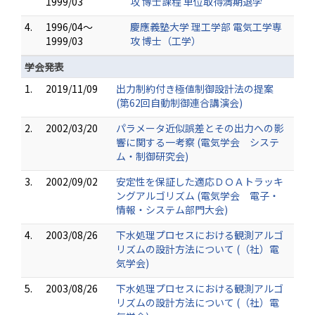
1999/03
攻 博士課程 単位取得満期退学
4.
1996/04～
慶應義塾大学 理工学部 電気工学専
1999/03
攻 博士（工学）
学会発表
1.
2019/11/09
出力制約付き極値制御設計法の提案
(第62回自動制御連合講演会)
2.
2002/03/20
パラメータ近似誤差とその出力への影
響に関する一考察 (電気学会 システ
ム・制御研究会)
3.
2002/09/02
安定性を保証した適応ＤＯＡトラッキ
ングアルゴリズム (電気学会 電子・
情報・システム部門大会)
4.
2003/08/26
下水処理プロセスにおける観測アルゴ
リズムの設計方法について (（社）電
気学会)
5.
2003/08/26
下水処理プロセスにおける観測アルゴ
リズムの設計方法について (（社）電