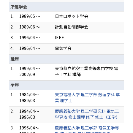
所属学会
1.
1989/05 ～
日本ロボット学会
2.
1989/06 ～
計測自動制御学会
3.
1996/04 ～
IEEE
4.
1996/04 ～
電気学会
職歴
1.
1999/04 ～
東京都立航空工業高等専門学校 電
2002/09
子工学科 講師
学歴
1.
1984/04～
東京電機大学 理工学部 数理学科 卒
1989/03
業 理学士
2.
1994/04～
慶應義塾大学 理工学研究科 電気工
1996/03
学専攻 修士課程 修了 修士（工学）
3.
1996/04～
慶應義塾大学 理工学部 電気工学専