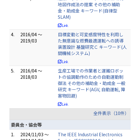
地図作成法の提案 その他の補助
金・助成金 キーワード(自律型
SLAM)
4.
2016/04 ～
目標変動と可変感度特性を利用し
2019/03
た無意識な燃費最適運転への誘導
装置設計 基盤研究Ｃ キーワード(人
間機械システム)
5.
2016/04 ～
生産工場での作業者と運搬ロボッ
2018/03
トの協調動作のための自動運動制
御法 その他の補助金・助成金 一般
研究 キーワード(AGV, 自動運転, 障
害物回避)
全件表示（10件）
委員会・協会等
1.
2024/11/03 ～
The IEEE Industrial Electronics