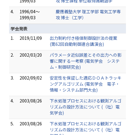
1999/03
攻 博士課程 単位取得満期退学
4.
1996/04～
慶應義塾大学 理工学部 電気工学専
1999/03
攻 博士（工学）
学会発表
1.
2019/11/09
出力制約付き極値制御設計法の提案
(第62回自動制御連合講演会)
2.
2002/03/20
パラメータ近似誤差とその出力への影
響に関する一考察 (電気学会 システ
ム・制御研究会)
3.
2002/09/02
安定性を保証した適応ＤＯＡトラッキ
ングアルゴリズム (電気学会 電子・
情報・システム部門大会)
4.
2003/08/26
下水処理プロセスにおける観測アルゴ
リズムの設計方法について (（社）電
気学会)
5.
2003/08/26
下水処理プロセスにおける観測アルゴ
リズムの設計方法について (（社）電