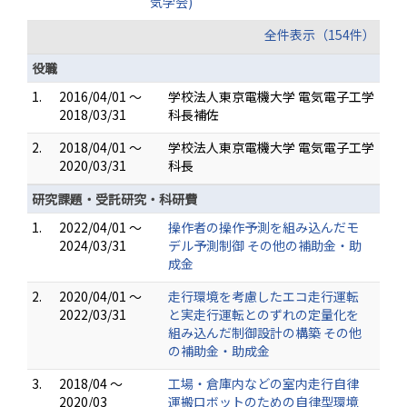
気学会)
全件表示（154件）
役職
1.
2016/04/01 ～
学校法人東京電機大学 電気電子工学
2018/03/31
科長補佐
2.
2018/04/01 ～
学校法人東京電機大学 電気電子工学
2020/03/31
科長
研究課題・受託研究・科研費
1.
2022/04/01 ～
操作者の操作予測を組み込んだモ
2024/03/31
デル予測制御 その他の補助金・助
成金
2.
2020/04/01 ～
走行環境を考慮したエコ走行運転
2022/03/31
と実走行運転とのずれの定量化を
組み込んだ制御設計の構築 その他
の補助金・助成金
3.
2018/04 ～
工場・倉庫内などの室内走行自律
2020/03
運搬ロボットのための自律型環境