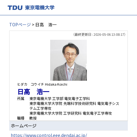
TOPページ
> 日高 浩一
（最終更新日 : 2026-05-06 13:08:17）
ヒダカ コウイチ
Hidaka Koichi
日高 浩一
所属
東京電機大学 工学部 電気電子工学科
東京電機大学大学院 先端科学技術研究科 電気電子シス
テム工学専攻
東京電機大学大学院 工学研究科 電気電子工学専攻
職種
教授
ホームページ
https://www.control.eee.dendai.ac.jp/