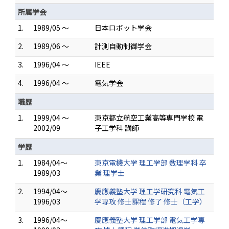
所属学会
1.
1989/05 ～
日本ロボット学会
2.
1989/06 ～
計測自動制御学会
3.
1996/04 ～
IEEE
4.
1996/04 ～
電気学会
職歴
1.
1999/04 ～
東京都立航空工業高等専門学校 電
2002/09
子工学科 講師
学歴
1.
1984/04～
東京電機大学 理工学部 数理学科 卒
1989/03
業 理学士
2.
1994/04～
慶應義塾大学 理工学研究科 電気工
1996/03
学専攻 修士課程 修了 修士（工学）
3.
1996/04～
慶應義塾大学 理工学部 電気工学専