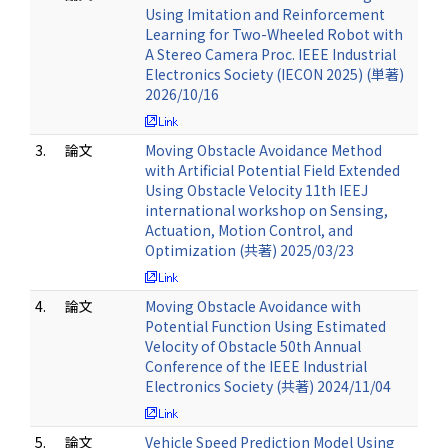
Using Imitation and Reinforcement
Learning for Two-Wheeled Robot with
A Stereo Camera Proc. IEEE Industrial
Electronics Society (IECON 2025) (単著)
2026/10/16
3.
論文
Moving Obstacle Avoidance Method
with Artificial Potential Field Extended
Using Obstacle Velocity 11th IEEJ
international workshop on Sensing,
Actuation, Motion Control, and
Optimization (共著) 2025/03/23
4.
論文
Moving Obstacle Avoidance with
Potential Function Using Estimated
Velocity of Obstacle 50th Annual
Conference of the IEEE Industrial
Electronics Society (共著) 2024/11/04
5.
論文
Vehicle Speed Prediction Model Using