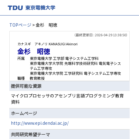
TOPページ
> 金杉 昭徳
（最終更新日 : 2026-04-29 13:38:50）
カナスギ アキノリ
KANASUGI Akinori
金杉 昭徳
所属
東京電機大学 工学部 電子システム工学科
東京電機大学大学院 先端科学技術研究科 電気電子シス
テム工学専攻
東京電機大学大学院 工学研究科 電子システム工学専攻
職種
教育教授
提供可能な資源
マイクロプロセッサのアセンブリ言語プログラミング教育
資料
ホームページ
http://www.epi.dendai.ac.jp/
共同研究希望テーマ