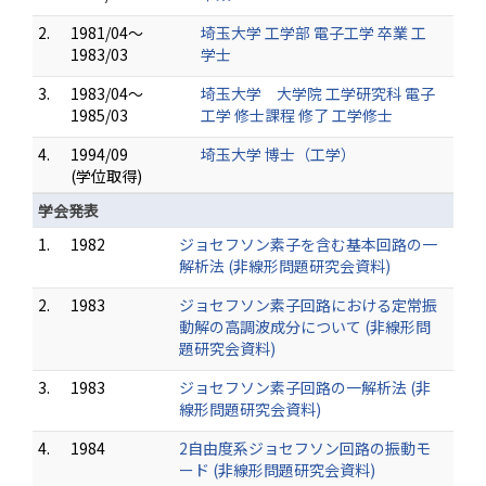
2.
1981/04～
埼玉大学 工学部 電子工学 卒業 工
1983/03
学士
3.
1983/04～
埼玉大学 大学院 工学研究科 電子
1985/03
工学 修士課程 修了 工学修士
4.
1994/09
埼玉大学 博士（工学）
(学位取得)
学会発表
1.
1982
ジョセフソン素子を含む基本回路の一
解析法 (非線形問題研究会資料)
2.
1983
ジョセフソン素子回路における定常振
動解の高調波成分について (非線形問
題研究会資料)
3.
1983
ジョセフソン素子回路の一解析法 (非
線形問題研究会資料)
4.
1984
2自由度系ジョセフソン回路の振動モ
ード (非線形問題研究会資料)