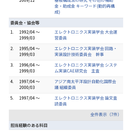
2009/12
基板構成法の研究 その他の補助
金・助成金 キーワード(動的再構
成)
委員会・協会等
1.
1992/04 ～
エレクトロニクス実装学会 大会運
1999/03
営委員
2.
1995/04 ～
エレクトロニクス実装学会 回路・
1999/03
実装設計技術委員会 幹事
3.
1996/04 ～
エレクトロニクス実装学会 システ
1999/03
ム実装CAE研究会 主査
4.
1997/04 ～
アジア南太平洋設計自動化国際会
2000/03
議 組織委員
5.
1997/04 ～
エレクトロニクス実装学会 論文査
読委員
全件表示（7件）
担当経験のある科目