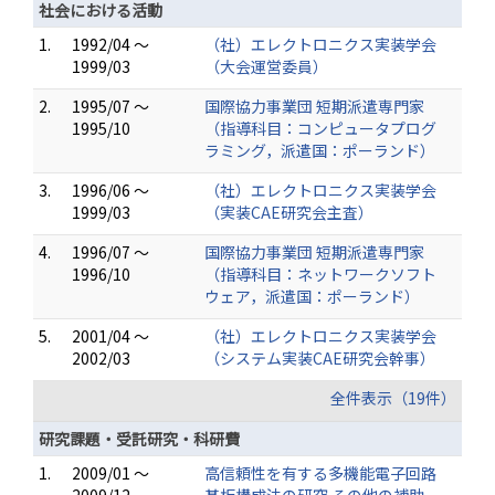
社会における活動
1.
1992/04 ～
（社）エレクトロニクス実装学会
1999/03
（大会運営委員）
2.
1995/07 ～
国際協力事業団 短期派遣専門家
1995/10
（指導科目：コンピュータプログ
ラミング，派遣国：ポーランド）
3.
1996/06 ～
（社）エレクトロニクス実装学会
1999/03
（実装CAE研究会主査）
4.
1996/07 ～
国際協力事業団 短期派遣専門家
1996/10
（指導科目：ネットワークソフト
ウェア，派遣国：ポーランド）
5.
2001/04 ～
（社）エレクトロニクス実装学会
2002/03
（システム実装CAE研究会幹事）
全件表示（19件）
研究課題・受託研究・科研費
1.
2009/01 ～
高信頼性を有する多機能電子回路