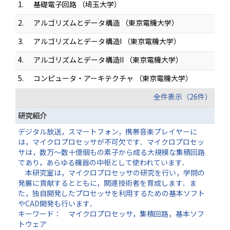
1.
基礎電子回路 （埼玉大学）
2.
アルゴリズムとデータ構造 （東京電機大学）
3.
アルゴリズムとデータ構造I （東京電機大学）
4.
アルゴリズムとデータ構造II （東京電機大学）
5.
コンピュータ・アーキテクチャ （東京電機大学）
全件表示（26件）
研究紹介
デジタル放送，スマートフォン，携帯音楽プレイヤーに
は，マイクロプロセッサが不可欠です．マイクロプロセッ
サは，数万～数十億個もの素子から成る大規模な集積回路
であり，あらゆる機器の中枢として使われています．
本研究室は，マイクロプロセッサの研究を行い，学問の
発展に貢献するとともに，関連技術者を育成します．ま
た，独自開発したプロセッサを利用するための基本ソフト
やCAD開発も行います．
キーワード： マイクロプロセッサ，集積回路，基本ソフ
トウェア