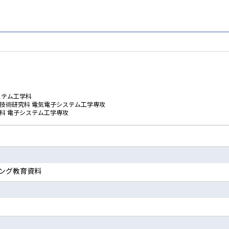
ステム工学科
学技術研究科 電気電子システム工学専攻
科 電子システム工学専攻
ング教育資料