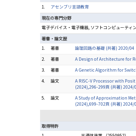
1.
アセンブリ言語教育
現在の専門分野
電子デバイス・電子機器, ソフトコンピューティン
著書・論文歴
1.
著書
論理回路の基礎 (共著) 2020/04
2.
著書
A Design of Architecture for
3.
著書
A Genetic Algorithm for Swi
4.
論文
A RISC-V Processor with Posit
(2024),296-299頁 (共著) 2024/
5.
論文
A Study of Approximation Met
(2024),699-702頁 (共著) 2024/
取得特許
1.
半導体装置 （2550952）