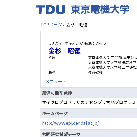
TOPページ
> 金杉 昭徳
カナスギ アキノリ
KANASUGI Akinori
金杉 昭徳
所属
東京電機大学 工学部 電子シ
東京電機大学大学院 先端科
東京電機大学大学院 工学研究
職種
教育教授
メニュー
提供可能な資源
マイクロプロセッサのアセンブリ言語プログラミ
ホームページ
http://www.epi.dendai.ac.jp/
共同研究希望テーマ