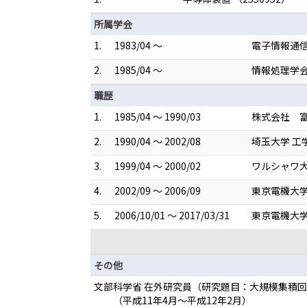
所属学会
1.
1983/04 ～
電子情報通
2.
1985/04 ～
情報処理学
職歴
1.
1985/04 ～ 1990/03
株式会社 富
2.
1990/04 ～ 2002/08
埼玉大学 工
3.
1999/04 ～ 2000/02
ワルシャワ大
4.
2002/09 ～ 2006/09
東京電機大学
5.
2006/10/01 ～ 2017/03/31
東京電機大学
その他
文部科学省 在外研究員（研究題目：大規模集積
（平成11年4月～平成12年2月）