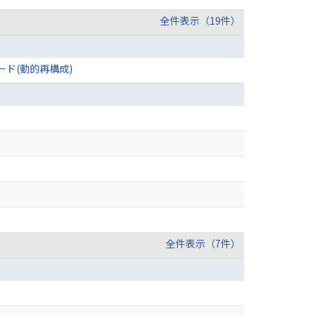
全件表示（19件）
ド(動的再構成)
全件表示（7件）