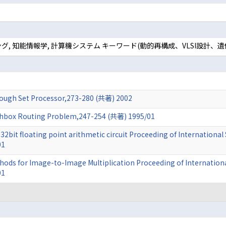
グ, 知能情報学, 計算機システム キーワード(動的再構成、VLSI設計
 Rough Set Processor,273-280 (共著) 2002
tchbox Routing Problem,247-254 (共著) 1995/01
 32bit floating point arithmetic circuit Proceeding of Internationa
01
hods for Image-to-Image Multiplication Proceeding of Internationa
01