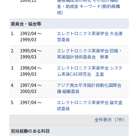
2009/12
基板構成法の研究 その他の補助
金・助成金 キーワード(動的再構
成)
委員会・協会等
1.
1992/04 ～
エレクトロニクス実装学会 大会運
1999/03
営委員
2.
1995/04 ～
エレクトロニクス実装学会 回路・
1999/03
実装設計技術委員会 幹事
3.
1996/04 ～
エレクトロニクス実装学会 システ
1999/03
ム実装CAE研究会 主査
4.
1997/04 ～
アジア南太平洋設計自動化国際会
2000/03
議 組織委員
5.
1997/04 ～
エレクトロニクス実装学会 論文査
読委員
全件表示（7件）
担当経験のある科目