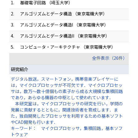
1.
基礎電子回路 （埼玉大学）
2.
アルゴリズムとデータ構造 （東京電機大学）
3.
アルゴリズムとデータ構造I （東京電機大学）
4.
アルゴリズムとデータ構造II （東京電機大学）
5.
コンピュータ・アーキテクチャ （東京電機大学）
全件表示（26件）
研究紹介
デジタル放送，スマートフォン，携帯音楽プレイヤーに
は，マイクロプロセッサが不可欠です．マイクロプロセッ
サは，数万～数十億個もの素子から成る大規模な集積回路
であり，あらゆる機器の中枢として使われています．
本研究室は，マイクロプロセッサの研究を行い，学問の
発展に貢献するとともに，関連技術者を育成します．ま
た，独自開発したプロセッサを利用するための基本ソフト
やCAD開発も行います．
キーワード： マイクロプロセッサ，集積回路，基本ソフ
トウェア