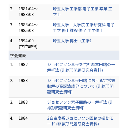
2.
1981/04～
埼玉大学 工学部 電子工学 卒業 工
1983/03
学士
3.
1983/04～
埼玉大学 大学院 工学研究科 電子
1985/03
工学 修士課程 修了 工学修士
4.
1994/09
埼玉大学 博士（工学）
(学位取得)
学会発表
1.
1982
ジョセフソン素子を含む基本回路の一
解析法 (非線形問題研究会資料)
2.
1983
ジョセフソン素子回路における定常振
動解の高調波成分について (非線形問
題研究会資料)
3.
1983
ジョセフソン素子回路の一解析法 (非
線形問題研究会資料)
4.
1984
2自由度系ジョセフソン回路の振動モ
ード (非線形問題研究会資料)