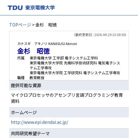
TOPページ
> 金杉 昭徳
（最終更新日 : 2026-04-29 13:38:50）
カナスギ アキノリ
KANASUGI Akinori
金杉 昭徳
所属
東京電機大学 工学部 電子システム工学科
東京電機大学大学院 先端科学技術研究科 電気電子シス
テム工学専攻
東京電機大学大学院 工学研究科 電子システム工学専攻
職種
教育教授
提供可能な資源
マイクロプロセッサのアセンブリ言語プログラミング教育
資料
ホームページ
http://www.epi.dendai.ac.jp/
共同研究希望テーマ