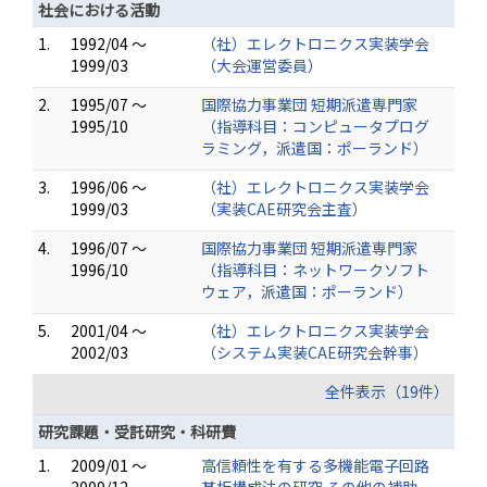
社会における活動
1.
1992/04 ～
（社）エレクトロニクス実装学会
1999/03
（大会運営委員）
2.
1995/07 ～
国際協力事業団 短期派遣専門家
1995/10
（指導科目：コンピュータプログ
ラミング，派遣国：ポーランド）
3.
1996/06 ～
（社）エレクトロニクス実装学会
1999/03
（実装CAE研究会主査）
4.
1996/07 ～
国際協力事業団 短期派遣専門家
1996/10
（指導科目：ネットワークソフト
ウェア，派遣国：ポーランド）
5.
2001/04 ～
（社）エレクトロニクス実装学会
2002/03
（システム実装CAE研究会幹事）
全件表示（19件）
研究課題・受託研究・科研費
1.
2009/01 ～
高信頼性を有する多機能電子回路