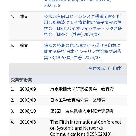
2023/06
4.
論文
多次元有向コヒーレンスと機械学習を利
用した脳波による情動推定 電子情報通信
学会 MEとバイオサイバネティックス研
究会（MBE） (共著) 2023/03
5.
論文
病院の植栽の色彩環境から受ける印象に
関する研究 日本インテリア学会論文報告
集 33,49-53頁 (共著) 2023/03
全件表示（110件）
受賞学術賞
1.
2002/09
東京電機大学研究振興会 教育賞
2.
2003/09
日本工学教育協会賞 業績賞
3.
2008/10
第2回 東京電機大学ME会奨励賞
4.
2010/08
The Fifth International Conference
on Systems and Networks
Communications (ICSNC2010),