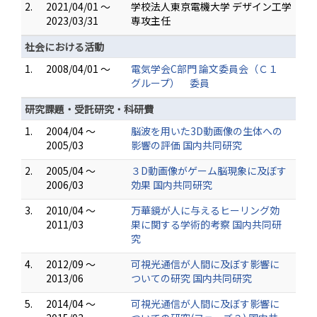
2.
2021/04/01 ～
学校法人東京電機大学 デザイン工学
2023/03/31
専攻主任
社会における活動
1.
2008/04/01 ～
電気学会C部門 論文委員会（Ｃ１
グループ） 委員
研究課題・受託研究・科研費
1.
2004/04 ～
脳波を用いた3D動画像の生体への
2005/03
影響の評価 国内共同研究
2.
2005/04 ～
３D動画像がゲーム脳現象に及ぼす
2006/03
効果 国内共同研究
3.
2010/04 ～
万華鏡が人に与えるヒーリング効
2011/03
果に関する学術的考察 国内共同研
究
4.
2012/09 ～
可視光通信が人間に及ぼす影響に
2013/06
ついての研究 国内共同研究
5.
2014/04 ～
可視光通信が人間に及ぼす影響に