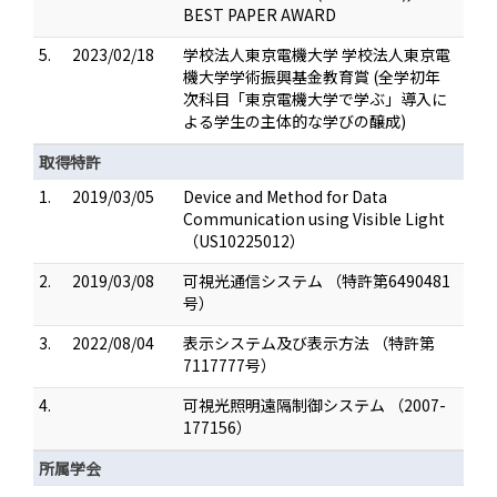
BEST PAPER AWARD
5.
2023/02/18
学校法人東京電機大学 学校法人東京電
機大学学術振興基金教育賞 (全学初年
次科目「東京電機大学で学ぶ」導入に
よる学生の主体的な学びの醸成)
取得特許
1.
2019/03/05
Device and Method for Data
Communication using Visible Light
（US10225012）
2.
2019/03/08
可視光通信システム （特許第6490481
号）
3.
2022/08/04
表示システム及び表示方法 （特許第
7117777号）
4.
可視光照明遠隔制御システム （2007-
177156）
所属学会