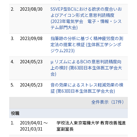
2.
2023/08/30
SSVEP型BCIにおける欲求の度合いお
よびアイコン形式と意思判読精度
(2023年電気学会 電子・情報・シス
テム部門大会)
3.
2023/09/08
指筆跡の分析に基づく精神疲労度の測
定法の提案と検証 (生体医工学シンポ
ジウム2023)
4.
2024/05/23
µ リズムによるBCIの意思判読精度向
上の検討 (第63回日本生体医工学会大
会)
5.
2024/05/23
音の効果によるストレス軽減効果の検
証 (第63回日本生体医工学会大会)
全件表示（17件）
役職
1.
2019/04/01 ～
学校法人東京電機大学 教育改善推進
2021/03/31
室副室長