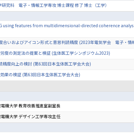
学研究科 電子・情報工学専攻 博士課程 修了 博士（工学）
EEG using features from multidimensional-directed cohe
求の度合いおよびアイコン形式と意思判読精度 (2023年電気学会 電子・
度の測定法の提案と検証 (生体医工学シンポジウム2023)
判読精度向上の検討 (第63回日本生体医工学会大会)
果の検証 (第63回日本生体医工学会大会)
電機大学 教育改善推進室副室長
電機大学 デザイン工学専攻主任