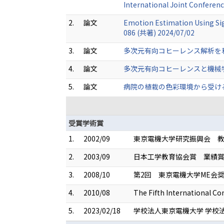
International Joint Confere
2.
論文
Emotion Estimation Using Sig
086 (共著) 2024/07/02
3.
論文
多次元有向コヒーレンス解析を利用した
4.
論文
多次元有向コヒーレンスと機械学習
5.
論文
病院の植栽の色彩環境から受ける印象
受賞学術賞
1.
2002/09
東京電機大学研究振興会 
2.
2003/09
日本工学教育協会賞 業績
3.
2008/10
第2回 東京電機大学ME会
4.
2010/08
The Fifth International 
5.
2023/02/18
学校法人東京電機大学 学校