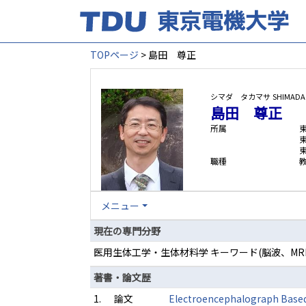
TOPページ
> 島田 尊正
シマダ タカマサ
SHIMADA
島田 尊正
所属
職種
メニュー
現在の専門分野
医用生体工学・生体材料学 キーワード(脳波、MR
著書・論文歴
1.
論文
Electroencephalograph Based