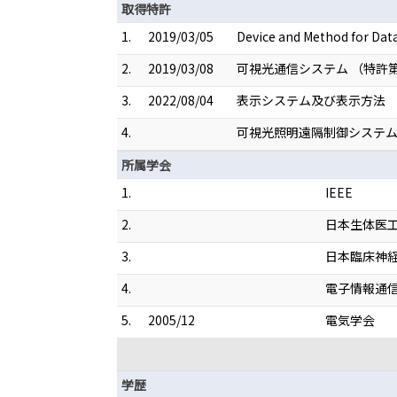
取得特許
1.
2019/03/05
Device and Method for Da
2.
2019/03/08
可視光通信システム （特許第6
3.
2022/08/04
表示システム及び表示方法 （特
4.
可視光照明遠隔制御システム （2
所属学会
1.
IEEE
2.
日本生体医
3.
日本臨床神
4.
電子情報通
5.
2005/12
電気学会
学歴