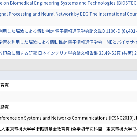
nce on Biomedical Engineering Systems and Technologies (BIOSTE
nal Processing and Neural Network by EEG The International Counci
脳波による情動判定 電子情報通信学会論文誌D J106-D (6),401-408頁
を利用した脳波による情動推定 電子情報通信学会 MEとバイオサイバネティ
に関する研究 日本インテリア学会論文報告集 33,49-53頁 (共著) 202
教育賞
賞
奨励賞
Conference on Systems and Networks Communications (ICSNC2010
法人東京電機大学学術振興基金教育賞 (全学初年次科目「東京電機大学