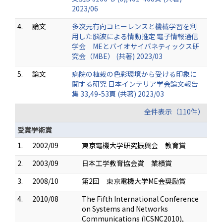
2023/06
4.
論文
多次元有向コヒーレンスと機械学習を利
用した脳波による情動推定 電子情報通信
学会 MEとバイオサイバネティックス研
究会（MBE） (共著) 2023/03
5.
論文
病院の植栽の色彩環境から受ける印象に
関する研究 日本インテリア学会論文報告
集 33,49-53頁 (共著) 2023/03
全件表示（110件）
受賞学術賞
1.
2002/09
東京電機大学研究振興会 教育賞
2.
2003/09
日本工学教育協会賞 業績賞
3.
2008/10
第2回 東京電機大学ME会奨励賞
4.
2010/08
The Fifth International Conference
on Systems and Networks
Communications (ICSNC2010),