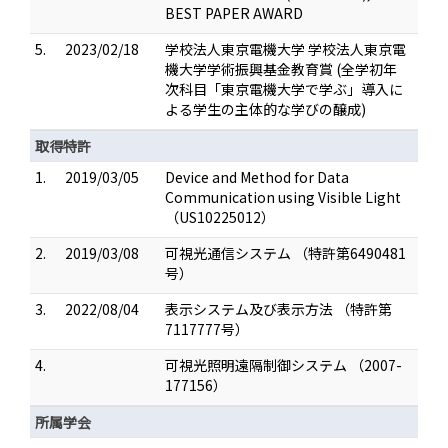
BEST PAPER AWARD
5.
2023/02/18
学校法人東京電機大学 学校法人東京電
機大学学術振興基金教育賞 (全学初年
次科目「東京電機大学で学ぶ」導入に
よる学生の主体的な学びの醸成)
取得特許
1.
2019/03/05
Device and Method for Data
Communication using Visible Light
（US10225012）
2.
2019/03/08
可視光通信システム （特許第6490481
号）
3.
2022/08/04
表示システム及び表示方法 （特許第
7117777号）
4.
可視光照明遠隔制御システム （2007-
177156）
所属学会