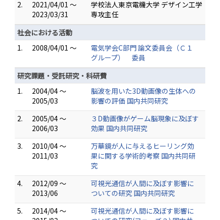
2.
2021/04/01 ～
学校法人東京電機大学 デザイン工学
2023/03/31
専攻主任
社会における活動
1.
2008/04/01 ～
電気学会C部門 論文委員会（Ｃ１
グループ） 委員
研究課題・受託研究・科研費
1.
2004/04 ～
脳波を用いた3D動画像の生体への
2005/03
影響の評価 国内共同研究
2.
2005/04 ～
３D動画像がゲーム脳現象に及ぼす
2006/03
効果 国内共同研究
3.
2010/04 ～
万華鏡が人に与えるヒーリング効
2011/03
果に関する学術的考察 国内共同研
究
4.
2012/09 ～
可視光通信が人間に及ぼす影響に
2013/06
ついての研究 国内共同研究
5.
2014/04 ～
可視光通信が人間に及ぼす影響に