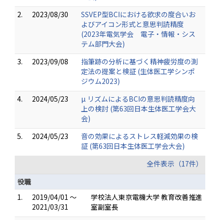
2.
2023/08/30
SSVEP型BCIにおける欲求の度合いお
よびアイコン形式と意思判読精度
(2023年電気学会 電子・情報・シス
テム部門大会)
3.
2023/09/08
指筆跡の分析に基づく精神疲労度の測
定法の提案と検証 (生体医工学シンポ
ジウム2023)
4.
2024/05/23
µ リズムによるBCIの意思判読精度向
上の検討 (第63回日本生体医工学会大
会)
5.
2024/05/23
音の効果によるストレス軽減効果の検
証 (第63回日本生体医工学会大会)
全件表示（17件）
役職
1.
2019/04/01 ～
学校法人東京電機大学 教育改善推進
2021/03/31
室副室長