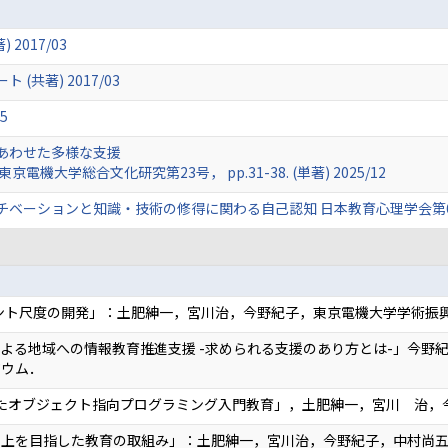
2017/03
共著) 2017/03
5
あわせた多様な支援
機大学総合文化研究第23号， pp.31-38. (単著) 2025/12
ーションと知識・技術の修得に関わる自己認知 日本教育心理学会第67回総会発表
メント尺度の開発」：土肥紳一，宮川治，今野紀子，東京電機大学学術振
よる地域への情報教育推進支援 -求められる支援のあり方とは-」今野紀
ジウム．
入したオブジェクト指向プログラミング入門教育」，土肥紳一，宮川 治
向上を目指した教育の取組み」：土肥紳一，宮川治，今野紀子，中村尚