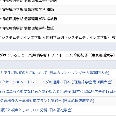
 情報環境学部 情報環境学科 講師
 情報環境学部 情報環境学科 准教授
 情報環境学部 情報環境学科 教授
 システムデザイン工学部 人間科学系列（システムデザイン工学部） 教
いること－,報環境学部ＦＤフォーラム.今野紀子（東京電機大学）,2014
と学生相談室の利用について (日本カウンセリング学会第30回大会)
クセーション・トレーニングの適用- (日本心理臨床学会第18回大会)
受容に至る＜重要な他者＞の心理的変化過程 (日本心理臨床学会第19回大
の危機介入ー危機対応プランと実践ー (日本心理臨床学会)
認知と視点としたＱＯＬ分析 (日本福祉学会)