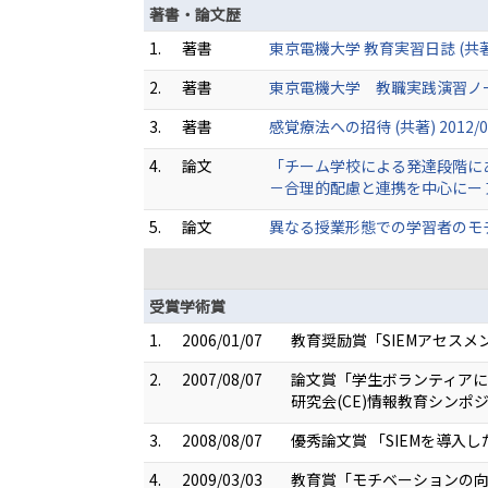
著書・論文歴
1.
著書
東京電機大学 教育実習日誌 (共著) 
2.
著書
東京電機大学 教職実践演習ノート (
3.
著書
感覚療法への招待 (共著) 2012/0
4.
論文
「チーム学校による発達段階に
－合理的配慮と連携を中心にー 東京電
5.
論文
異なる授業形態での学習者のモチベ
受賞学術賞
1.
2006/01/07
教育奨励賞「SIEMアセス
2.
2007/08/07
論文賞「学生ボランティアに
研究会(CE)情報教育シンポ
3.
2008/08/07
優秀論文賞 「SIEMを導
4.
2009/03/03
教育賞「モチベーションの