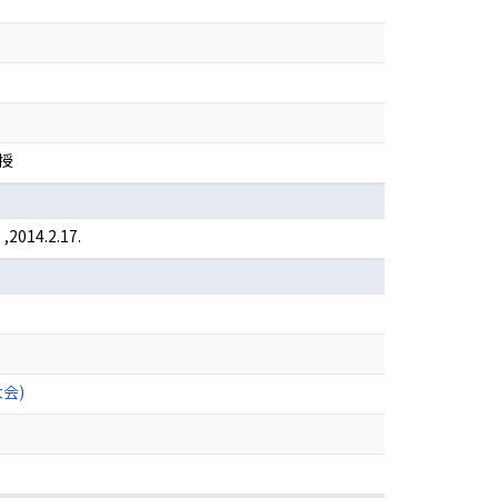
授
.2.17.
会)