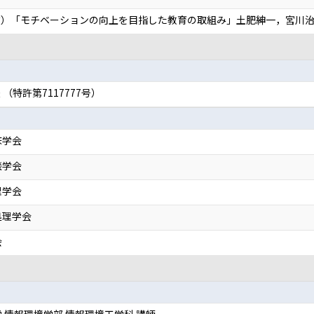
）「モチベーションの向上を目指した教育の取組み」土肥紳一，宮川治
特許第7117777号）
床学会
談学会
理学会
処理学会
会
 情報環境学部 情報環境工学科 講師