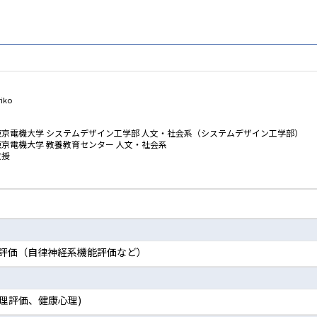
iko
東京電機大学 システムデザイン工学部 人文・社会系（システムデザイン工学部）
東京電機大学 教養教育センター 人文・社会系
教授
評価（自律神経系機能評価など）
心理評価、健康心理)