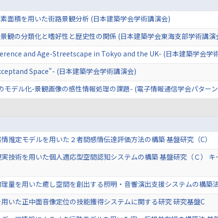
素面積を用いた街路景観分析 (日本建築学会学術講演会)
景観の分類化と嗜好性と歴史性の関係 (日本建築学会東海支部学術講演
reference and Age-Streetscape in Tokyo and the UK- (日本建築学
ky-"Exceptand Space"- (日本建築学会学術講演会)
のモデル化-景観画像の感性情報処理の課題- (電子情報通信学会パター
感情推定モデルを用いた２者間感情伝達評価方法の構築 基盤研究（C）
現実技術を用いた個人適応型空間認知システムの構築 基盤研究（Ｃ） キ
物理量を用いた癒し空間を創出する照明・音響演出支援システムの構築法
を用いた正中面音像定位の技能獲得システムに関する研究 研究基盤C