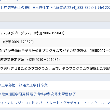
いた共在感覚向上の検討 日本感性工学会論文誌 22 (4),383-389頁 (共著) 2023
及びプログラム （特開2006-155042）
願2009-123520）
び3次元物体モデル数値化プログラム及びその記録媒体 （特開2007－26
勢推定方法 （特開2010－201084）
実行させるためのプログラム、及び、そのプログラムを記録した記録媒体 
 工学部第一部 電気工学科 卒業
 電気通信学研究科 電子情報学専攻 修士課程 修了
ィ・カレッジ・ロンドン バートレット・グラデュエート・スクール・オ