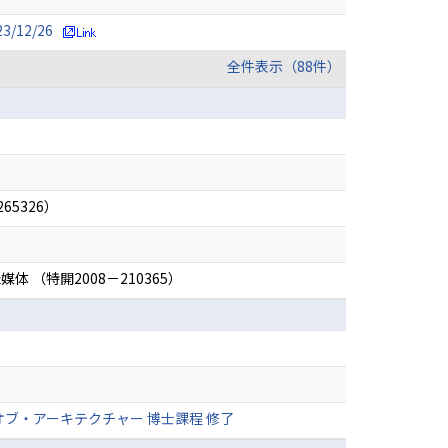
/12/26
全件表示（88件）
5326）
（特開2008－210365）
ブ・アーキテクチャー 博士課程 修了