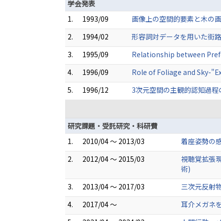
学会発表
1.
1993/09
画像上の空間的要素と木の画
2.
1994/02
形容詞対データを用いた街路
3.
1995/09
Relationship between P
4.
1996/09
Role of Foliage and S
5.
1996/12
3次元空間の主観的認知過程
研究課題・受託研究・科研費
1.
2010/04 ～ 2013/03
着座姿勢の
2.
2012/04 ～ 2015/03
視聴覚拡張
術)
3.
2013/04 ～ 2017/03
三次元反射
4.
2017/04 ～
耳介メガネ