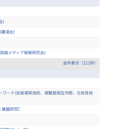
会)
会学術講演会)
ン認識メディア理解研究会)
全件表示（112件）
ーワード(拡張現実技術、視聴覚相互作用、立体音技
 基盤研究C