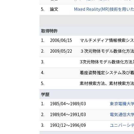
5.
論文
Mixed Reality(MR)技術を用
取得特許
1.
2006/06/15
マルチメディア情報検索システム
2.
2009/05/22
３次元物体モデル数値化方法 （特
3.
3次元物体モデル数値化方法及
4.
着座姿勢推定システム及び着座姿
5.
素材検索方法、素材検索方法を
学歴
1.
1985/04～1989/03
東京電機大学
2.
1989/04～1991/03
電気通信大学
3.
1992/12～1996/09
ユニバーシテ