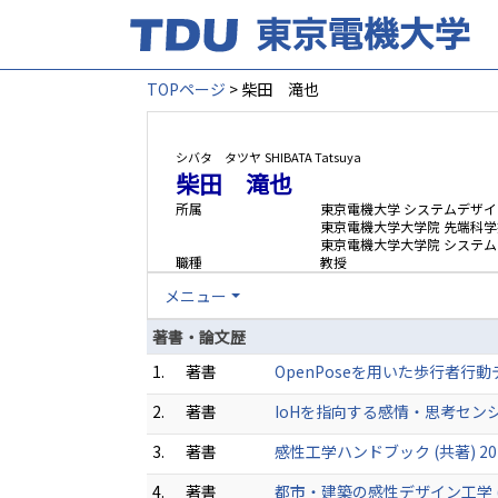
TOPページ
> 柴田 滝也
シバタ タツヤ
SHIBATA Tatsuya
柴田 滝也
所属
東京電機大学 システムデザイ
東京電機大学大学院 先端科学
東京電機大学大学院 システ
職種
教授
メニュー
著書・論文歴
1.
著書
OpenPoseを用いた歩行者行動デー
2.
著書
IoHを指向する感情・思考センシング
3.
著書
感性工学ハンドブック (共著) 201
4.
著書
都市・建築の感性デザイン工学 (共著