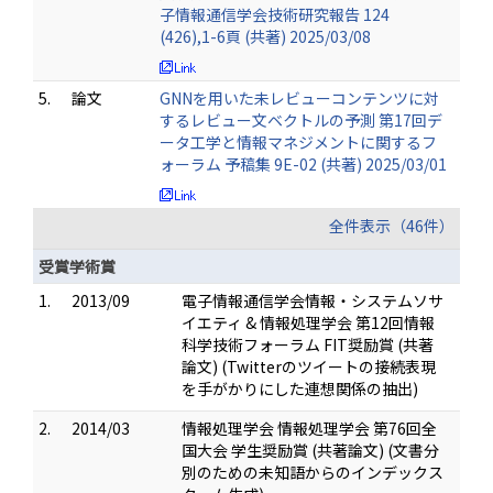
子情報通信学会技術研究報告 124
(426),1-6頁 (共著) 2025/03/08
5.
論文
GNNを用いた未レビューコンテンツに対
するレビュー文ベクトルの予測 第17回デ
ータ工学と情報マネジメントに関するフ
ォーラム 予稿集 9E-02 (共著) 2025/03/01
全件表示（46件）
受賞学術賞
1.
2013/09
電子情報通信学会情報・システムソサ
イエティ & 情報処理学会 第12回情報
科学技術フォーラム FIT奨励賞 (共著
論文) (Twitterのツイートの接続表現
を手がかりにした連想関係の抽出)
2.
2014/03
情報処理学会 情報処理学会 第76回全
国大会 学生奨励賞 (共著論文) (文書分
別のための未知語からのインデックス