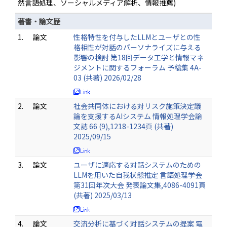
然言語処理、ソーシャルメディア解析、情報推薦)
著書・論文歴
1.
論文
性格特性を付与したLLMとユーザとの性
格相性が対話のパーソナライズに与える
影響の検討 第18回データ工学と情報マネ
ジメントに関するフォーラム 予稿集 4A-
03 (共著) 2026/02/28
2.
論文
社会共同体における対リスク施策決定議
論を支援するAIシステム 情報処理学会論
文誌 66 (9),1218-1234頁 (共著)
2025/09/15
3.
論文
ユーザに適応する対話システムのための
LLMを用いた自我状態推定 言語処理学会
第31回年次大会 発表論文集,4086-4091頁
(共著) 2025/03/13
4.
論文
交流分析に基づく対話システムの提案 電