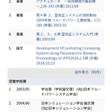
2.
著書
アクチュエータ －研究開発の最前線
ー,136-142 (共著) 2011/08
3.
著書
第４章 ２．空気圧システムの技術動向
2004年版 フルードパワー工業総覧，172-
180 (単著) 2003/10
4.
著書
第２、５，６章 空気圧システム入門 (単
著) 2003/04
5.
論文
Development Of Levitating Conveying
System Using Piezoelectric Blowers
Proceedings of JFPS2024,1-5頁 (共著)
2024/10/23
全件表示（95件）
受賞学術賞
1.
2003/05
学会賞（学術論文賞）((社)日本フルー
ドパワーシステム学会)
2.
2004/06
日本シミュレーション学会 論文賞
((社)日本シミュレーション学会)