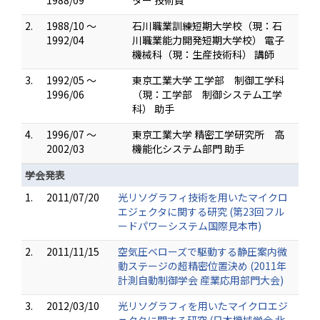
1988/09
ター 技術員
2.
1988/10 ～
石川職業訓練短期大学校（現：石
1992/04
川職業能力開発短期大学校） 電子
機械科（現：生産技術科） 講師
3.
1992/05 ～
東京工業大学 工学部 制御工学科
1996/06
（現：工学部 制御システム工学
科） 助手
4.
1996/07 ～
東京工業大学 精密工学研究所 高
2002/03
機能化システム部門 助手
学会発表
1.
2011/07/20
光リソグラフィ技術を用いたマイクロ
エジェクタに関する研究 (第23回フル
ードパワーシステム国際見本市)
2.
2011/11/15
空気圧ベローズで駆動する静圧案内微
動ステージの超精密位置決め (2011年
計測自動制御学会 産業応用部門大会)
3.
2012/03/10
光リソグラフィを用いたマイクロエジ