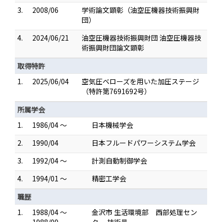
3.
2008/06
学術論文顕彰（油空圧機器技術振興財
団）
4.
2024/06/21
油空圧機器技術振興財団 油空圧機器技
術振興財団論文顕彰
取得特許
1.
2025/06/04
空気圧ベローズを用いた加圧ステージ
（特許第7691692号）
所属学会
1.
1986/04 ～
日本機械学会
2.
1990/04
日本フルードパワーシステム学会
3.
1992/04 ～
計測自動制御学会
4.
1994/01 ～
精密工学会
職歴
1.
1988/04 ～
金沢市 生活環境部 西部処理セン