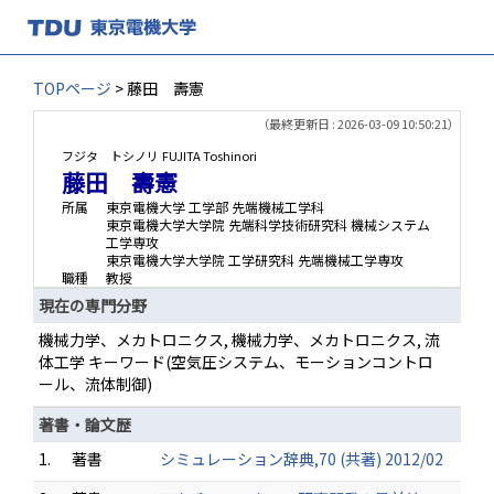
TOPページ
> 藤田 壽憲
（最終更新日 : 2026-03-09 10:50:21）
フジタ トシノリ
FUJITA Toshinori
藤田 壽憲
所属
東京電機大学 工学部 先端機械工学科
東京電機大学大学院 先端科学技術研究科 機械システム
工学専攻
東京電機大学大学院 工学研究科 先端機械工学専攻
職種
教授
現在の専門分野
機械力学、メカトロニクス, 機械力学、メカトロニクス, 流
体工学 キーワード(空気圧システム、モーションコントロ
ール、流体制御)
著書・論文歴
1.
著書
シミュレーション辞典,70 (共著) 2012/02