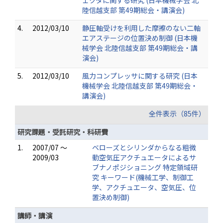
ェクタに関する研究 (日本機械学会 北
陸信越支部 第49期総会・講演会)
4.
2012/03/10
静圧軸受けを利用した摩擦のない二軸
エアステージの位置決め制御 (日本機
械学会 北陸信越支部 第49期総会・講
演会)
5.
2012/03/10
風力コンプレッサに関する研究 (日本
機械学会 北陸信越支部 第49期総会・
講演会)
全件表示（85件）
研究課題・受託研究・科研費
1.
2007/07 ～
ベローズとシリンダからなる粗微
2009/03
動空気圧アクチュエータによるサ
ブナノポジショニング 特定領域研
究 キーワード(機械工学、制御工
学、アクチュエータ、空気圧、位
置決め制御)
講師・講演