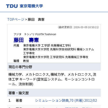
TOPページ
> 藤田 壽憲
（最終更新日 : 2026-03-09 10:50:21）
フジタ トシノリ
FUJITA Toshinori
藤田 壽憲
所属
東京電機大学 工学部 先端機械工学科
東京電機大学大学院 先端科学技術研究科 機械システム
工学専攻
東京電機大学大学院 工学研究科 先端機械工学専攻
職種
教授
現在の専門分野
機械力学、メカトロニクス, 機械力学、メカトロニクス, 流
体工学 キーワード(空気圧システム、モーションコントロ
ール、流体制御)
著書・論文歴
1.
著書
シミュレーション辞典,70 (共著) 2012/02