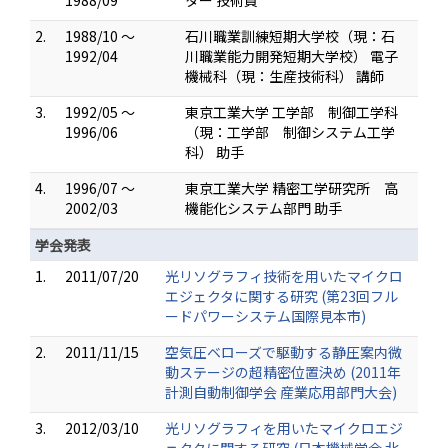
1988/09
ター 技術員
2.
1988/10 ～
石川職業訓練短期大学校（現：石
1992/04
川職業能力開発短期大学校） 電子
機械科（現：生産技術科） 講師
3.
1992/05 ～
東京工業大学 工学部 制御工学科
1996/06
（現：工学部 制御システム工学
科） 助手
4.
1996/07 ～
東京工業大学 精密工学研究所 高
2002/03
機能化システム部門 助手
学会発表
1.
2011/07/20
光リソグラフィ技術を用いたマイクロ
エジェクタに関する研究 (第23回フル
ードパワーシステム国際見本市)
2.
2011/11/15
空気圧ベローズで駆動する静圧案内微
動ステージの超精密位置決め (2011年
計測自動制御学会 産業応用部門大会)
3.
2012/03/10
光リソグラフィを用いたマイクロエジ