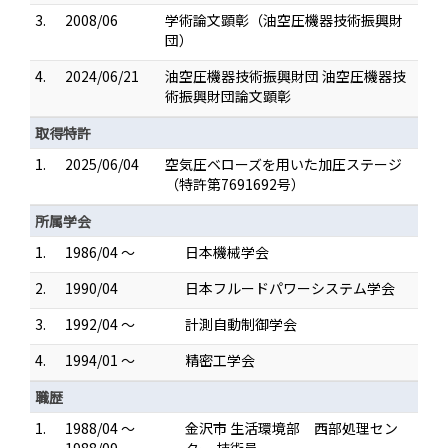
3.
2008/06
学術論文顕彰（油空圧機器技術振興財
団）
4.
2024/06/21
油空圧機器技術振興財団 油空圧機器技
術振興財団論文顕彰
取得特許
1.
2025/06/04
空気圧ベローズを用いた加圧ステージ
（特許第7691692号）
所属学会
1.
1986/04 ～
日本機械学会
2.
1990/04
日本フルードパワーシステム学会
3.
1992/04 ～
計測自動制御学会
4.
1994/01 ～
精密工学会
職歴
1.
1988/04 ～
金沢市 生活環境部 西部処理セン