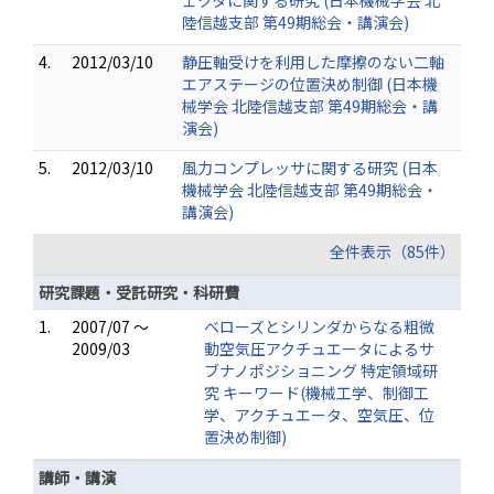
ェクタに関する研究 (日本機械学会 北
陸信越支部 第49期総会・講演会)
4.
2012/03/10
静圧軸受けを利用した摩擦のない二軸
エアステージの位置決め制御 (日本機
械学会 北陸信越支部 第49期総会・講
演会)
5.
2012/03/10
風力コンプレッサに関する研究 (日本
機械学会 北陸信越支部 第49期総会・
講演会)
全件表示（85件）
研究課題・受託研究・科研費
1.
2007/07 ～
ベローズとシリンダからなる粗微
2009/03
動空気圧アクチュエータによるサ
ブナノポジショニング 特定領域研
究 キーワード(機械工学、制御工
学、アクチュエータ、空気圧、位
置決め制御)
講師・講演