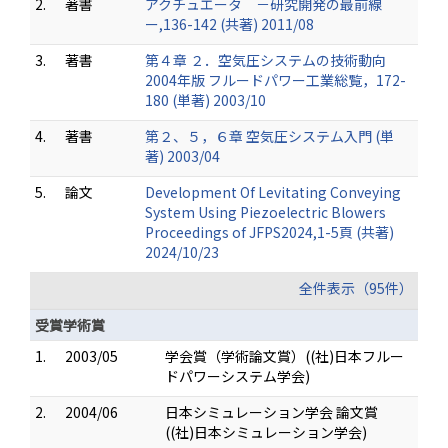
2.
著書
アクチュエータ －研究開発の最前線
ー,136-142 (共著) 2011/08
3.
著書
第４章 ２．空気圧システムの技術動向
2004年版 フルードパワー工業総覧，172-
180 (単著) 2003/10
4.
著書
第２、５，６章 空気圧システム入門 (単
著) 2003/04
5.
論文
Development Of Levitating Conveying
System Using Piezoelectric Blowers
Proceedings of JFPS2024,1-5頁 (共著)
2024/10/23
全件表示（95件）
受賞学術賞
1.
2003/05
学会賞（学術論文賞）((社)日本フルー
ドパワーシステム学会)
2.
2004/06
日本シミュレーション学会 論文賞
((社)日本シミュレーション学会)