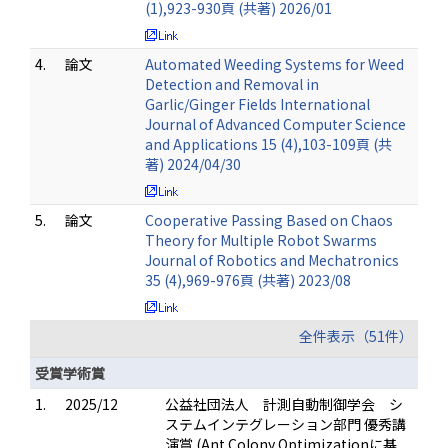
(1),923-930頁 (共著) 2026/01
4.
論文
Automated Weeding Systems for Weed
Detection and Removal in
Garlic/Ginger Fields International
Journal of Advanced Computer Science
and Applications 15 (4),103-109頁 (共
著) 2024/04/30
5.
論文
Cooperative Passing Based on Chaos
Theory for Multiple Robot Swarms
Journal of Robotics and Mechatronics
35 (4),969-976頁 (共著) 2023/08
全件表示（51件）
受賞学術賞
1.
2025/12
公益社団法人 計測自動制御学会 シ
ステムインテグレーション部門 優秀講
演賞 (Ant Colony Optimizationに基