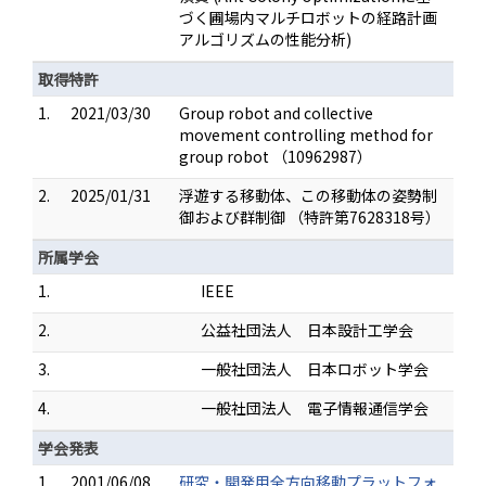
づく圃場内マルチロボットの経路計画
アルゴリズムの性能分析)
取得特許
1.
2021/03/30
Group robot and collective
movement controlling method for
group robot （10962987）
2.
2025/01/31
浮遊する移動体、この移動体の姿勢制
御および群制御 （特許第7628318号）
所属学会
1.
IEEE
2.
公益社団法人 日本設計工学会
3.
一般社団法人 日本ロボット学会
4.
一般社団法人 電子情報通信学会
学会発表
1.
2001/06/08
研究・開発用全方向移動プラットフォ