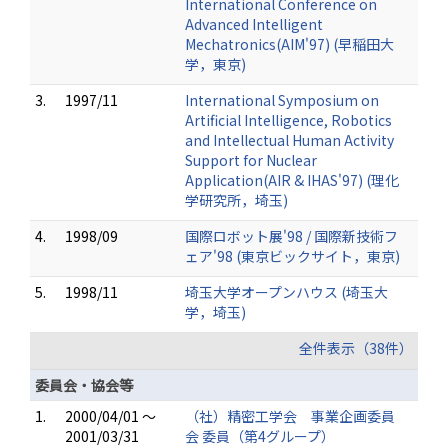
International Conference on
Advanced Intelligent
Mechatronics(AIM'97) (早稲田大
学，東京)
3.
1997/11
International Symposium on
Artificial Intelligence, Robotics
and Intellectual Human Activity
Support for Nuclear
Application(AIR & IHAS'97) (理化
学研究所，埼玉)
4.
1998/09
国際ロボット展'98 / 国際新技術フ
ェア'98 (東京ビックサイト，東京)
5.
1998/11
埼玉大学オープンハウス (埼玉大
学，埼玉)
全件表示（38件）
委員会・協会等
1.
2000/04/01 ～
（社）精密工学会 事業企画委員
2001/03/31
会 委員（第4グループ）