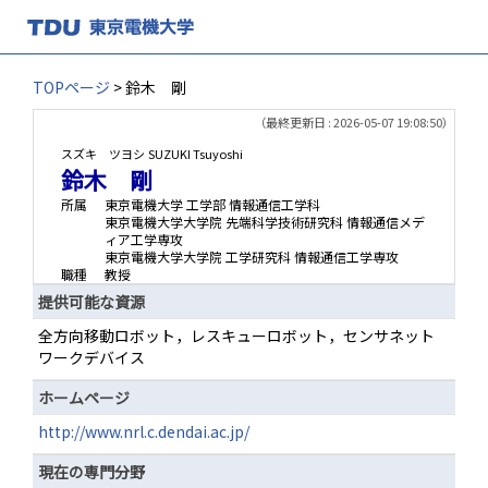
TOPページ
> 鈴木 剛
（最終更新日 : 2026-05-07 19:08:50）
スズキ ツヨシ
SUZUKI Tsuyoshi
鈴木 剛
所属
東京電機大学 工学部 情報通信工学科
東京電機大学大学院 先端科学技術研究科 情報通信メデ
ィア工学専攻
東京電機大学大学院 工学研究科 情報通信工学専攻
職種
教授
提供可能な資源
全方向移動ロボット，レスキューロボット，センサネット
ワークデバイス
ホームページ
http://www.nrl.c.dendai.ac.jp/
現在の専門分野