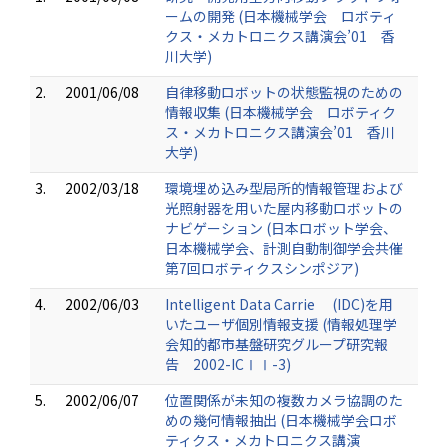
ームの開発 (日本機械学会 ロボティ
クス・メカトロニクス講演会’01 香
川大学)
2.
2001/06/08
自律移動ロボットの状態監視のための
情報収集 (日本機械学会 ロボティク
ス・メカトロニクス講演会’01 香川
大学)
3.
2002/03/18
環境埋め込み型局所的情報管理および
光照射器を用いた屋内移動ロボットの
ナビゲーション (日本ロボット学会、
日本機械学会、計測自動制御学会共催
第7回ロボティクスシンポジア)
4.
2002/06/03
Intelligent Data Carrie (IDC)を用
いたユーザ個別情報支援 (情報処理学
会知的都市基盤研究グループ研究報
告 2002-ICⅠⅠ-3)
5.
2002/06/07
位置関係が未知の複数カメラ協調のた
めの幾何情報抽出 (日本機械学会ロボ
ティクス・メカトロニクス講演